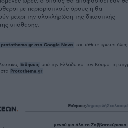
επόμενες ώρες, ο οποίος θα αποφασίσει εάν θ
θεροι με περιοριστικούς όρους ή θα
ύν μέχρι την ολοκλήρωση της δικαστικής
της υπόθεσης.
protothema.gr στο Google News
ο
και μάθετε πρώτοι όλες
Ειδήσεις
ελευταίες
από την Ελλάδα και τον Κόσμο, τη στιγ
Protothema.gr
 στο
Ειδήσεις
Δημοφιλή
Σχολιασμ
ΣΕΩΝ
μενού για όλο το Σαββατοκύριακο