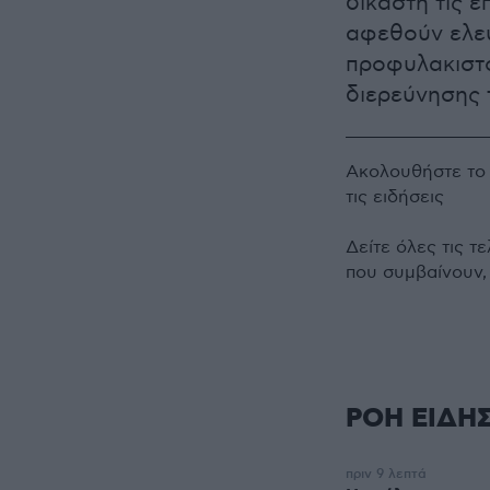
δικαστή τις 
αφεθούν ελεύ
προφυλακιστο
διερεύνησης 
Ακολουθήστε τ
τις ειδήσεις
Δείτε όλες τις τ
που συμβαίνουν,
ΡΟΗ ΕΙΔΗ
πριν 9 λεπτά