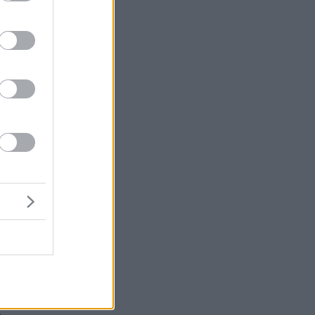
ς
ών
ος