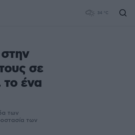
34
°C
 στην
τους σε
 το ένα
δα των
ροστασία των