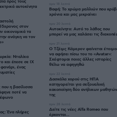
σία προς τους
πριν 18 λεπτά
λεκτρικά αυτοκίνητα
Βαφή: Το χρώμα μαλλιών που κρύβ
χρόνια και μας μικραίνει
ναστολή
πριν 20 λεπτά
 55χρονος στον
Αυτοκίνητο: Αυτό το λάθος που
ν οικονομικά τα
μπορεί να μας χαλάσει τις διακοπέ
 την ανάγκη να τον
ο»
πριν 21 λεπτά
Ο Τζέιμς Κάμερον φαίνεται έτοιμο
να αφήσει πίσω του το «Avatar»:
υρκία: Νταλίκα
Σκέφτομαι ποιες άλλες ιστορίες
ο και έπεσε σε ΙΧ
θέλω να αφηγηθώ
 φανάρι, ένας
αυματίες
πριν 22 λεπτά
Δασκάλα χορού στις ΗΠΑ
κατηγορείται για σεξουαλική
 που η βασίλισσα
κακοποίηση δύο ανήλικων μαθητώ
άφηνε ποτέ να
της
λέφωνο
πριν 28 λεπτά
Δείτε τις νέες Alfa Romeo που
ρας: Ένα πλήρες
έρχονται...