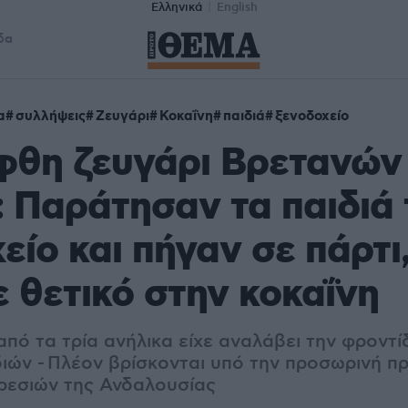
Ελληνικά
English
δα
α
συλλήψεις
Ζευγάρι
Κοκαΐνη
παιδιά
ξενοδοχείο
φθη ζευγάρι Βρετανών
: Παράτησαν τα παιδιά 
είο και πήγαν σε πάρτι,
 θετικό στην κοκαΐνη
από τα τρία ανήλικα είχε αναλάβει την φροντί
διών - Πλέον βρίσκονται υπό την προσωρινή π
ρεσιών της Ανδαλουσίας