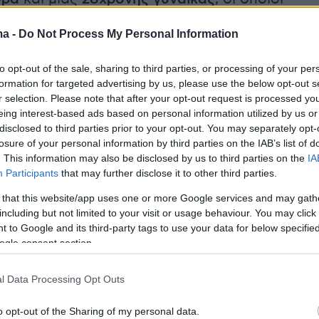
 για εγκατάλειψη ανηλίκων. Τα τρία παιδιά
ma -
Do Not Process My Personal Information
 έξι μηνών, δύο και τεσσάρων ετών,
 μόνα σε δωμάτιο ξενοδοχείου στη
to opt-out of the sale, sharing to third parties, or processing of your per
, δημοφιλή τουριστικό προορισμό της Κόστα
formation for targeted advertising by us, please use the below opt-out s
ντά στη Μάλαγα της νότιας Ισπανίας.
r selection. Please note that after your opt-out request is processed y
eing interest-based ads based on personal information utilized by us or
disclosed to third parties prior to your opt-out. You may separately opt-
ικαλούνται ισπανικά μέσα ενημέρωσης
losure of your personal information by third parties on the IAB’s list of
ως ιδιαίτερα ανησυχητικές τις συνθήκες στις
. This information may also be disclosed by us to third parties on the
IA
Participants
that may further disclose it to other third parties.
ηκαν τα
παιδιά
. Όπως αναφέρεται, το δωμάτιο
 κατάσταση ακαταστασίας, ενώ το μεγαλύτερ
 that this website/app uses one or more Google services and may gath
including but not limited to your visit or usage behaviour. You may click 
αιδιά είχε αναλάβει να φροντίζει τα μικρότερα
 to Google and its third-party tags to use your data for below specifi
ogle consent section.
οπισμό τους, τα παιδιά μεταφέρθηκαν σε
l Data Processing Opt Outs
νοσοκομείο στη Μάλαγα για προληπτικές
o opt-out of the Sharing of my personal data.