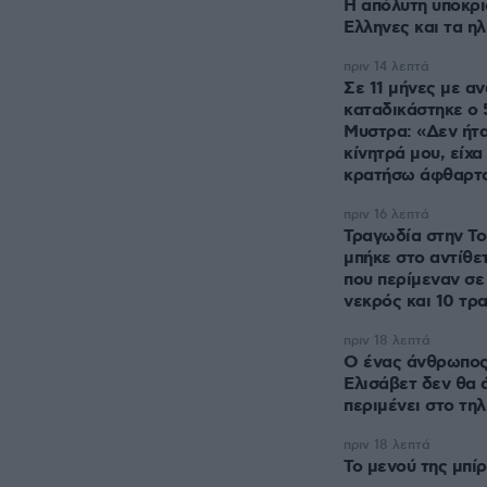
Η απόλυτη υποκρι
Ελληνες και τα η
πριν 14 λεπτά
Σε 11 μήνες με α
καταδικάστηκε ο
Μυστρα: «Δεν ήτα
κίνητρά μου, είχα
κρατήσω άφθαρτ
πριν 16 λεπτά
Τραγωδία στην Το
μπήκε στο αντίθετ
που περίμεναν σε
νεκρός και 10 τρ
πριν 18 λεπτά
Ο ένας άνθρωπος
Ελισάβετ δεν θα 
περιμένει στο τη
πριν 18 λεπτά
Το μενού της μπί