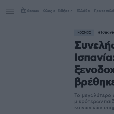
Games
Όλες οι Ειδήσεις
Ελλάδα
Πρωτοσέλι
Ισπανί
ΚΟΣΜΟΣ
Συνελή
Ισπανία
ξενοδοχ
βρέθηκε
Το μεγαλύτερο 
μικρότερων παι
κοινωνικών υπη