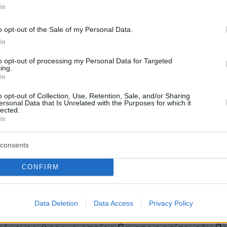
νώ η περιφερειακή κυβέρνηση της
Ανδαλουσία
In
ωρινά την επιμέλειά τους μέσω των κοινωνικ
o opt-out of the Sale of my Personal Data.
In
to opt-out of processing my Personal Data for Targeted
ing.
ης ισπανικής αστυνομίας επιβεβαίωσε τις
In
στόσο απέφυγε να σχολιάσει τις πληροφορίες
o opt-out of Collection, Use, Retention, Sale, and/or Sharing
 δείγματος κοκαΐνης στο βρέφος
, επικαλούμεν
ersonal Data that Is Unrelated with the Purposes for which it
lected.
ενη έρευνα.
In
 δεν έχει γίνει γνωστό εάν οι αστυνομικοί
consents
 ζευγάρι κατά την επιστροφή του στο
CONFIRM
 εάν το εντόπισαν ενώ βρισκόταν ακόμη εκτός
τος.
Data Deletion
Data Access
Privacy Policy
φθέντες αναμένεται να οδηγηθούν ενώπιον