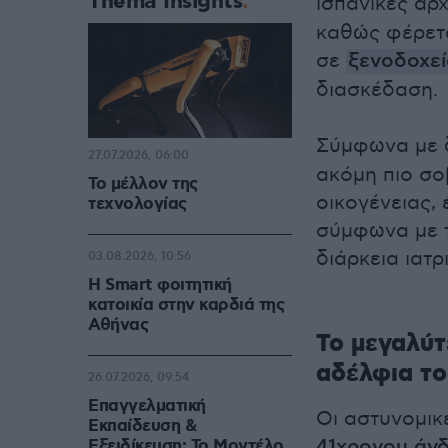
Thema Insights
ισπανικές αρ
καθώς φέρετα
σε
ξενοδοχε
διασκέδαση.
Σύμφωνα με 
27.07.2026, 06:00
ακόμη πιο σο
Το μέλλον της
οικογένειας,
τεχνολογίας
σύμφωνα με τ
διάρκεια ιατ
03.08.2026, 10:56
Η Smart φοιτητική
κατοικία στην καρδιά της
Αθήνας
Το μεγαλύτ
αδέλφια το
26.07.2026, 09:54
Επαγγελματική
Οι αστυνομικ
Εκπαίδευση &
41χρονου άν
Εξειδίκευση: Το Mοντέλο