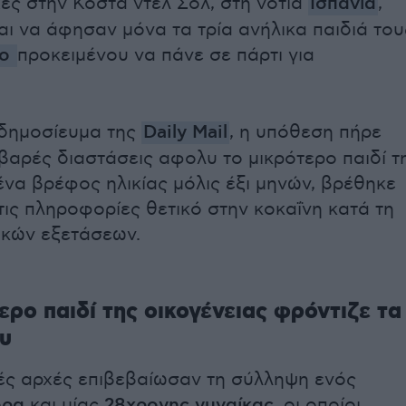
χές στην Κόστα ντελ Σολ, στη νότια
Ισπανία
,
ι να άφησαν μόνα τα τρία ανήλικα παιδιά του
ίο
προκειμένου να πάνε σε πάρτι για
δημοσίευμα της
Daily Mail
, η υπόθεση πήρε
βαρές διαστάσεις αφολυ το μικρότερο παιδί τ
 ένα βρέφος ηλικίας μόλις έξι μηνών, βρέθηκε
ις πληροφορίες θετικό στην κοκαΐνη κατά τη
ρικών εξετάσεων.
ερο παιδί της οικογένειας φρόντιζε τα
υ
ές αρχές επιβεβαίωσαν τη σύλληψη ενός
δρα
και μίας
28χρονης γυναίκας
, οι οποίοι