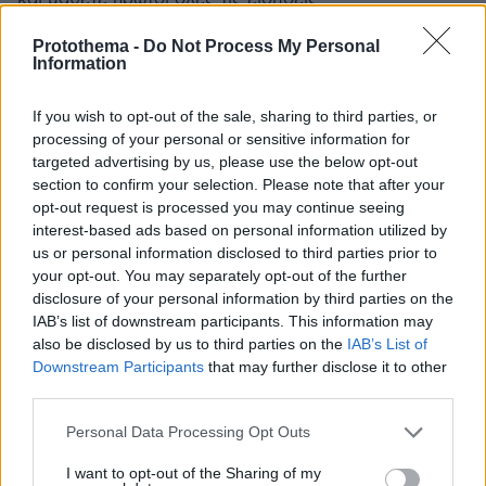
Protothema -
Do Not Process My Personal
Ειδήσεις
Δείτε όλες τις τελευταίες
από την Ελλάδα
Information
και τον Κόσμο, τη στιγμή που συμβαίνουν, στο
Protothema.gr
If you wish to opt-out of the sale, sharing to third parties, or
processing of your personal or sensitive information for
Σχετικά Άρθρα
targeted advertising by us, please use the below opt-out
section to confirm your selection. Please note that after your
opt-out request is processed you may continue seeing
interest-based ads based on personal information utilized by
us or personal information disclosed to third parties prior to
your opt-out. You may separately opt-out of the further
disclosure of your personal information by third parties on the
IAB’s list of downstream participants. This information may
also be disclosed by us to third parties on the
IAB’s List of
Downstream Participants
that may further disclose it to other
third parties.
Please note that this website/app uses one or more Google
Personal Data Processing Opt Outs
services and may gather and store information including but
not limited to your visit or usage behaviour. You may click to
I want to opt-out of the Sharing of my