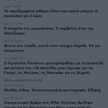
πριν 9 λεπτά
Το παρεξηγημένο αιθέριο έλαιο που κρατά μακριά τα
κουνούπια για 3 ώρες
πριν 10 λεπτά
Η ντομάτα στο μικροσκόπιο: Τι συμβαίνει όταν την
αλατίζουμε;
πριν 21 λεπτά
Φωτιά στο Λασίθι, κοντά στον οικισμό Καρύδι, 112 για
ετοιμότητα
πριν 21 λεπτά
Ο Κριστιάνο Ρονάλντο φωτογραφήθηκε με τα πολυτελή
αυτοκίνητά του: «Τα παιχνίδια μου» έγραψε για τις
Ferrari, τις McLaren, τις Mercedes και τις Bugatti
ΑΝΝΑ ΔΙΑΜΑΝΤΟΠΟΥΛΟΥ
πριν 27 λεπτά
Ψευδής τίτλος. Κατασκευασμένη φωτογραφία. Είδηση;
πριν 33 λεπτά
Οικογενειακό δράμα στις ΗΠΑ: Πατέρας βρέθηκε
νεκρός με τις δύο κόρες του λίγες ώρες μετά το