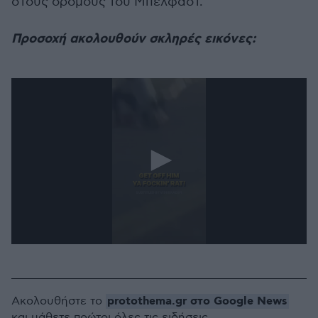
στους δρόμους του Μπέλφαστ.
Προσοχή ακολουθούν σκληρές εικόνες:
0
seconds
of
54
seconds
protothema.gr στο Google News
Ακολουθήστε το
και μάθετε πρώτοι όλες τις ειδήσεις