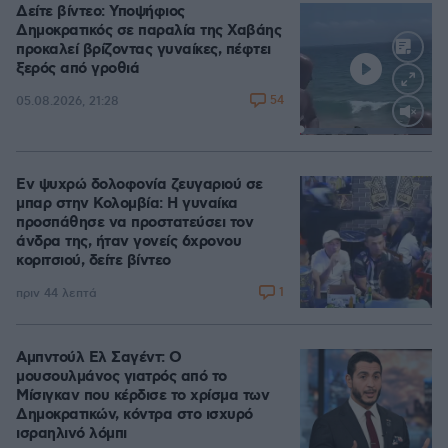
Δείτε βίντεο: Υποψήφιος
Δημοκρατικός σε παραλία της Χαβάης
προκαλεί βρίζοντας γυναίκες, πέφτει
ξερός από γροθιά
54
05.08.2026, 21:28
Loaded
:
100.00%
Εν ψυχρώ δολοφονία ζευγαριού σε
μπαρ στην Κολομβία: Η γυναίκα
προσπάθησε να προστατεύσει τον
άνδρα της, ήταν γονείς 6χρονου
κοριτσιού, δείτε βίντεο
1
πριν 44 λεπτά
Αμπντούλ Ελ Σαγέντ: Ο
μουσουλμάνος γιατρός από το
Μίσιγκαν που κέρδισε το χρίσμα των
Δημοκρατικών, κόντρα στο ισχυρό
ισραηλινό λόμπι