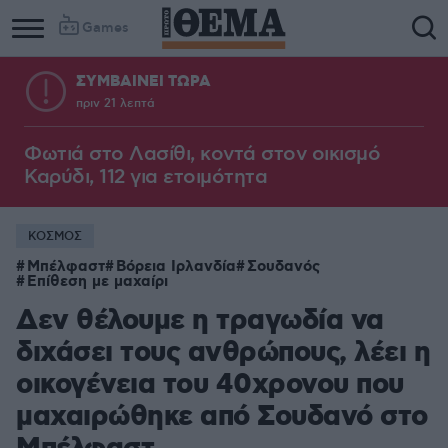
Games
ΣΥΜΒΑΙΝΕΙ ΤΩΡΑ
πριν 21 λεπτά
Φωτιά στο Λασίθι, κοντά στον οικισμό
Καρύδι, 112 για ετοιμότητα
ΚΟΣΜΟΣ
Μπέλφαστ
Βόρεια Ιρλανδία
Σουδανός
Επίθεση με μαχαίρι
Δεν θέλουμε η τραγωδία να
διχάσει τους ανθρώπους, λέει η
οικογένεια του 40χρονου που
μαχαιρώθηκε από Σουδανό στο