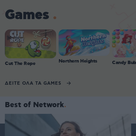
Games
Northern Heights
Candy Bub
Cut The Rope
ΔΕΙΤΕ ΟΛΑ ΤΑ GAMES
Best of Network