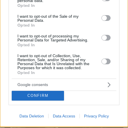
personal data.
grant or deny consent to Google and its third-party tags to
Opted In
use your data for below specified purposes in below Google
consent section.
I want to opt-out of the Sale of my
Personal Data.
Opted In
I want to opt-out of processing my
Personal Data for Targeted Advertising.
10.06.2026, 13:03
Opted In
Προφυλακίστηκε ο 30χρονος Σουδανός που κατηγορείται
για την επίθεση με μαχαίρι στο Μπέλφαστ - Το θύμα έχασε
I want to opt-out of Collection, Use,
Retention, Sale, and/or Sharing of my
το αριστερό του μάτι
Personal Data that Is Unrelated with the
Purposes for which it was collected.
Opted In
Google consents
CONFIRM
Data Deletion
Data Access
Privacy Policy