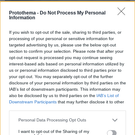
Protothema -
Do Not Process My Personal
Information
If you wish to opt-out of the sale, sharing to third parties, or
processing of your personal or sensitive information for
targeted advertising by us, please use the below opt-out
section to confirm your selection. Please note that after your
opt-out request is processed you may continue seeing
interest-based ads based on personal information utilized by
us or personal information disclosed to third parties prior to
your opt-out. You may separately opt-out of the further
disclosure of your personal information by third parties on the
IAB’s list of downstream participants. This information may
17
09.12.2025, 17:49
also be disclosed by us to third parties on the
IAB’s List of
Δείτε βίντεο: Τέσσερις νεκροί και ένας αγνοούμενος
Downstream Participants
that may further disclose it to other
μετά από τεράστιο κύμα που παρέσυρε λουόμενους σε
third parties.
φυσική πισίνα στην Τενερίφη
Please note that this website/app uses one or more Google
Οι λουόμενοι αγνόησαν τις πινακίδες και τις
Personal Data Processing Opt Outs
services and may gather and store information including but
περιφράξεις που είχαν τοποθετηθεί για να
not limited to your visit or usage behaviour. You may click to
I want to opt-out of the Sharing of my
εμποδίσουν οποιονδήποτε να μπει στην πισίνα λόγω