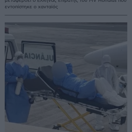
μεταφερθεί ο Έλληνας επιβάτης του MV Hondius που
εντοπίστηκε ο χανταϊός