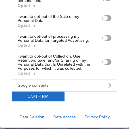
personal data.
grant or deny consent to Google and its third-party tags to
των καιρικών συνθηκών
Opted In
use your data for below specified purposes in below Google
consent section.
I want to opt-out of the Sale of my
Personal Data.
Opted In
I want to opt-out of processing my
Personal Data for Targeted Advertising.
Opted In
I want to opt-out of Collection, Use,
Retention, Sale, and/or Sharing of my
Personal Data that Is Unrelated with the
Purposes for which it was collected.
Opted In
Google consents
CONFIRM
Data Deletion
Data Access
Privacy Policy