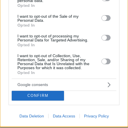
απροβλεπτες και επικινδυνες καταστασεις.
personal data.
grant or deny consent to Google and its third-party tags to
Opted In
ΑΠΑΝΤΗΣΗ
use your data for below specified purposes in below Google
consent section.
I want to opt-out of the Sale of my
Personal Data.
Opted In
I want to opt-out of processing my
Εγώ πάλι
Personal Data for Targeted Advertising.
Opted In
21.05.2026, 10:31
Περιμένω πως και πως να αγοράσω ένα που θα μου
I want to opt-out of Collection, Use,
κάνει όλες τις δουλειές του σπιτιού!Άντε γιατί το
Retention, Sale, and/or Sharing of my
Personal Data that Is Unrelated with the
αργούν;😂
Purposes for which it was collected.
ΑΠΑΝΤΗΣΗ
Opted In
.
Google consents
21.05.2026, 10:50
CONFIRM
Έχει ήδη ετοιμάσει η εταιρεία του Elon, κάνει
μόνο 30000 χιλιαρικάκια η αγορά, χωρίς να
υπολογίσουμε το κόστος συντήρησης και την
ωφέλιμη διάρκεια ζωής. Πήγαινε αγόρασε.
Data Deletion
Data Access
Privacy Policy
ΑΠΑΝΤΗΣΗ