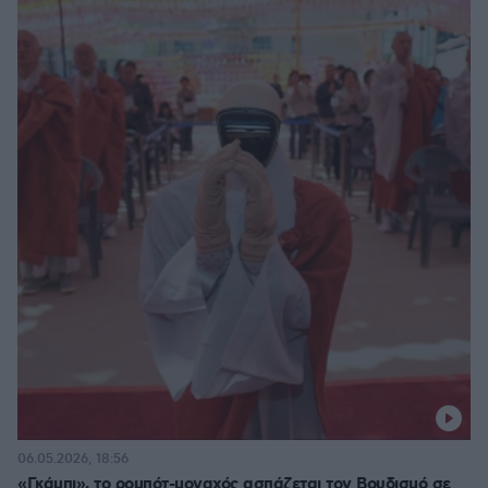
06.05.2026, 18:56
«Γκάμπι», το ρομπότ-μοναχός ασπάζεται τον Βουδισμό σε