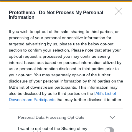
....
Protothema -
Do Not Process My Personal
21.05.2026, 11:00
Information
....αν αυτο ειναι ρομποτ θα γινω παππας....
ΑΠΑΝΤΗΣΗ
If you wish to opt-out of the sale, sharing to third parties, or
processing of your personal or sensitive information for
targeted advertising by us, please use the below opt-out
wtf
section to confirm your selection. Please note that after your
21.05.2026, 10:47
opt-out request is processed you may continue seeing
Σε ενα-δυο χρονια θα εχουν τελειοποιηθει, αυτη
interest-based ads based on personal information utilized by
ειναι μονο η αρχη. Το θεμα το σοβαρο ομως ειναι το
us or personal information disclosed to third parties prior to
πως διαφυλασσεται η παρεμβολη σε αυτα απο
your opt-out. You may separately opt-out of the further
αλλους παραγοντες, απο χακερς κλπ γιατι εκει θα
disclosure of your personal information by third parties on the
εχουμε ενα πολυ μεγαλο και επικινδυνο θεμα.
IAB’s list of downstream participants. This information may
Σιγουρα τουλαχιστον οι κατασκευαστες θα μπορουν
also be disclosed by us to third parties on the
IAB’s List of
Downstream Participants
that may further disclose it to other
να επεμβουν στο λογισμικο τους και να
third parties.
διαφοροποιησουν κατα το δοκουν τις ενεργειες τους
και χωρις να μπορει να κανει κατι ο ιδιοκτητης τους.
Please note that this website/app uses one or more Google
Personal Data Processing Opt Outs
Αν αυτο μπορεσει να γινει και απο αλλους, εκτος των
services and may gather and store information including but
κατασκευαστων, τοτε ειμαστε βαθεια μπλεγμενοι με
not limited to your visit or usage behaviour. You may click to
I want to opt-out of the Sharing of my