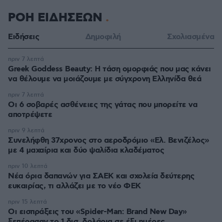
ΡΟΗ ΕΙΔΗΣΕΩΝ
Ειδήσεις
Δημοφιλή
Σχολιασμένα
πριν 7 λεπτά
Greek Goddess Beauty: Η τάση ομορφιάς που μας κάνει
να θέλουμε να μοιάζουμε με σύγχρονη Ελληνίδα θεά
πριν 7 λεπτά
Οι 6 σοβαρές ασθένειες της γάτας που μπορείτε να
αποτρέψετε
πριν 9 λεπτά
Συνελήφθη 37χρονος στο αεροδρόμιο «Ελ. Βενιζέλος»
με 4 μαχαίρια και δύο ψαλίδια κλαδέματος
πριν 10 λεπτά
Νέα όρια δαπανών για ΣΑΕΚ και σχολεία δεύτερης
ευκαιρίας, τι αλλάζει με το νέο ΦΕΚ
πριν 15 λεπτά
Οι εισπράξεις του «Spider-Man: Brand New Day»
ξεπέρασαν το 1 δισ. δολάρια σε έξι ημέρες