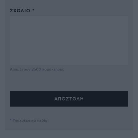
ΣΧΌΛΙΟ *
Απομένουν
2500
χαρακτήρες
* Υποχρεωτικά πεδία