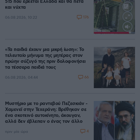
515 που έρχεται Ελλάδα και θα πετά
και νύχτα
Video
176
06.08.2026, 10:22
Player
is
loading.
Loaded
:
100.00%
«Τα παιδιά έχουν μια μικρή ίωση»: Το
τελευταίο μήνυμα της μητέρας στον
πρώην σύζυγό της πριν δολοφονήσει
τα τέσσερα παιδιά τους
66
06.08.2026, 04:44
Μυστήριο με το ραντεβού Πεζεσκιάν -
Χαμενεϊ στην Τεχεράνη: Βρέθηκαν σε
ένα σκοτεινό αυτοκίνητο, άκουγαν,
αλλά δεν έβλεπαν ο ένας τον άλλο
4
πριν μία ώρα