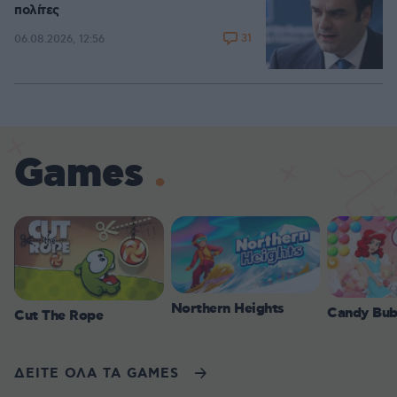
πολίτες
31
06.08.2026, 12:56
Games
Northern Heights
Candy Bub
Cut The Rope
ΔΕΙΤΕ ΟΛΑ ΤΑ GAMES