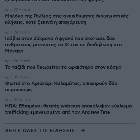
πριν 22 λεπτά
Μπλόκο της Γαλλίας στις ανεπιθύμητες διαφημιστικές
κλήσεις, πότε ξεκινά η απαγόρευση
πριν 24 λεπτά
Ισόβια στον 25χρονο Αφγανό που σκότωσε δύο
ανθρώπους ρίχνοντας το ΙΧ του σε διαδήλωση στο
Μόναχο
πριν 26 λεπτά
Το ταξίδι που θεωρείται το ωραιότερο στον κόσμο
πριν 35 λεπτά
Φωτιά στο Αριοχώρι Καλαμάτας, επιχειρούν δύο
αεροσκάφη
πριν 37 λεπτά
ΗΠΑ: Εθισμένοι θεατές webcam αποκάλυψαν κύκλωμα
trafficking εμπνευσμένο από τον Andrew Tate
ΔΕΙΤΕ ΟΛΕΣ ΤΙΣ ΕΙΔΗΣΕΙΣ