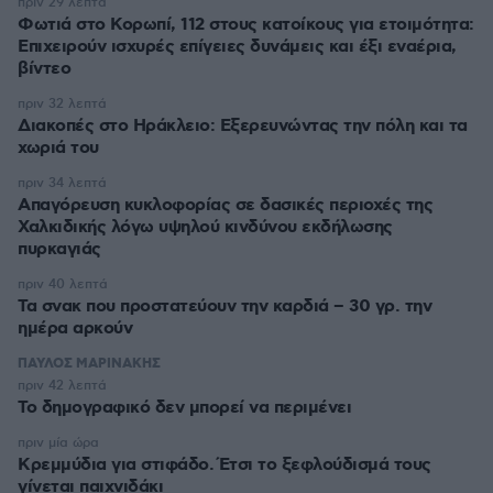
πριν 29 λεπτά
Φωτιά στο Κορωπί, 112 στους κατοίκους για ετοιμότητα:
Επιχειρούν ισχυρές επίγειες δυνάμεις και έξι εναέρια,
βίντεο
πριν 32 λεπτά
Διακοπές στο Ηράκλειο: Εξερευνώντας την πόλη και τα
χωριά του
πριν 34 λεπτά
Απαγόρευση κυκλοφορίας σε δασικές περιοχές της
Χαλκιδικής λόγω υψηλού κινδύνου εκδήλωσης
πυρκαγιάς
πριν 40 λεπτά
Τα σνακ που προστατεύουν την καρδιά – 30 γρ. την
ημέρα αρκούν
ΠΑΥΛΟΣ ΜΑΡΙΝΑΚΗΣ
πριν 42 λεπτά
Το δημογραφικό δεν μπορεί να περιμένει
πριν μία ώρα
Κρεμμύδια για στιφάδο. Έτσι το ξεφλούδισμά τους
γίνεται παιχνιδάκι