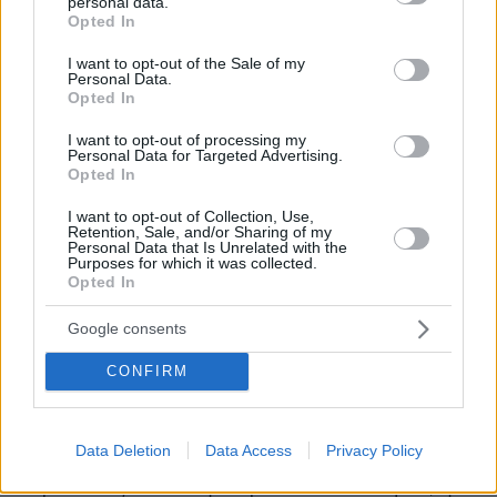
personal data.
grant or deny consent to Google and its third-party tags to
Opted In
εχθροπραξιών πρέπει να αποφευχθεί και ότι η
use your data for below specified purposes in below Google
διατήρηση των διαπραγματεύσεων είναι
consent section.
I want to opt-out of the Sale of my
Personal Data.
«ιδιαίτερα σημαντική».
Opted In
Την ίδια ώρα, η Τουρκία ανακοίνωσε ότι η
I want to opt-out of processing my
Personal Data for Targeted Advertising.
Γερμανία θα αναπτύξει αντιαεροπορικό
Opted In
σύστημα Patriot στο τουρκικό έδαφος για έξι
I want to opt-out of Collection, Use,
μήνες από τον Ιούνιο, αντικαθιστώντας ένα
Retention, Sale, and/or Sharing of my
Personal Data that Is Unrelated with the
από τα δύο πρόσθετα συστήματα που είχαν
Purposes for which it was collected.
Opted In
αναπτυχθεί στο πλαίσιο μέτρων του ΝΑΤΟ
λόγω των συγκρούσεων ΗΠΑ, Ισραήλ και Ιράν.
Google consents
Η Άγκυρα είχε ανακοινώσει τον Μάρτιο ότι
CONFIRM
αμερικανικό σύστημα Patriot είχε αναπτυχθεί
στη νοτιοανατολική Τουρκία, κοντά σε βάση
Data Deletion
Data Access
Privacy Policy
ραντάρ του ΝΑΤΟ, λόγω απειλών από ιρανικούς
πυραύλους. Κατά τη διάρκεια του πολέμου, η