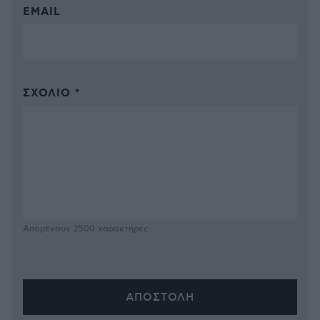
EMAIL
ΣΧΌΛΙΟ *
Απομένουν
2500
χαρακτήρες