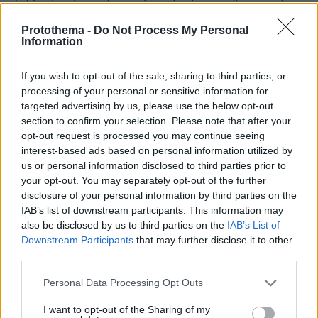
τέταρτος Ρεπουμπλικανός προσχώρησε στους
Protothema -
Do Not Process My Personal
Δημοκρατικούς στην προσπάθεια να ενισχυθεί
Information
ο έλεγχος του Κογκρέσου στη σύγκρουση, αν
και η στήριξη δεν επαρκεί ακόμη για την
If you wish to opt-out of the sale, sharing to third parties, or
έγκριση του μέτρου.
processing of your personal or sensitive information for
targeted advertising by us, please use the below opt-out
section to confirm your selection. Please note that after your
Η διεθνής ανησυχία για την περιοχή
opt-out request is processed you may continue seeing
Στο περιθώριο της κρίσης, ο Κινέζος πρόεδρος
interest-based ads based on personal information utilized by
us or personal information disclosed to third parties prior to
Σι Τζινπίνγκ
, σε συνομιλία με τον Ρώσο
your opt-out. You may separately opt-out of the further
Βλαντίμιρ Πούτιν
ομόλογό του
στο Πεκίνο,
disclosure of your personal information by third parties on the
προειδοποίησε ότι η συνέχιση των
IAB’s list of downstream participants. This information may
εχθροπραξιών στη Μέση Ανατολή θα ήταν
also be disclosed by us to third parties on the
IAB’s List of
Downstream Participants
that may further disclose it to other
«ακόμη πιο απερίσκεπτη».
third parties.
Σύμφωνα με το κινεζικό πρακτορείο Xinhua, ο
Please note that this website/app uses one or more Google
Personal Data Processing Opt Outs
services and may gather and store information including but
Σι τόνισε ότι «
η συνολική εκεχειρία είναι
not limited to your visit or usage behaviour. You may click to
I want to opt-out of the Sharing of my
υψίστης σημασίας
», ότι η επανέναρξη των