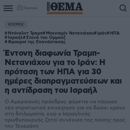
Games
ΚΟΣΜΟΣ
Ντόναλντ Τραμπ
Μπενιαμίν Νετανιάχου
Ιράν
ΗΠΑ
Ισραήλ
Στενά του Ορμούζ
Φρουροί της Επανάστασης
Έντονη διαφωνία Τραμπ-
Νετανιάχου για το Ιράν: Η
πρόταση των ΗΠΑ για 30
ημέρες διαπραγματεύσεων και
η αντίδραση του Ισραήλ
Ο Αμερικανός πρόεδρος φέρεται να πάγωσε
νέα στρατιωτική επιχείρηση για να δώσει χρόνο
στη διπλωματία, ενώ ο Ισραηλινός
πρωθυπουργός ζητεί συνέχιση της πίεσης προς
την Τεχεράνη