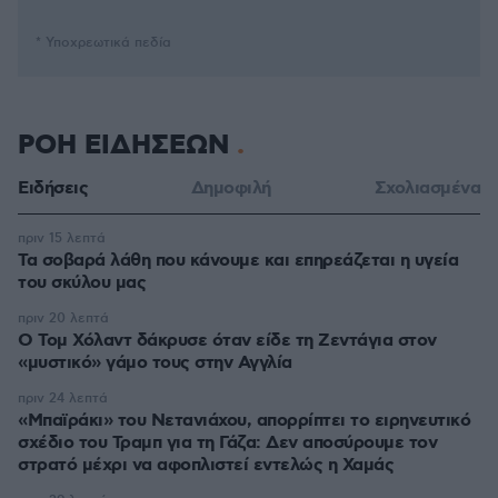
* Υποχρεωτικά πεδία
ΡΟΗ ΕΙΔΗΣΕΩΝ
Ειδήσεις
Δημοφιλή
Σχολιασμένα
πριν 15 λεπτά
Τα σοβαρά λάθη που κάνουμε και επηρεάζεται η υγεία
του σκύλου μας
πριν 20 λεπτά
Ο Τομ Χόλαντ δάκρυσε όταν είδε τη Ζεντάγια στον
«μυστικό» γάμο τους στην Αγγλία
πριν 24 λεπτά
«Μπαϊράκι» του Νετανιάχου, απορρίπτει το ειρηνευτικό
σχέδιο του Τραμπ για τη Γάζα: Δεν αποσύρουμε τον
στρατό μέχρι να αφοπλιστεί εντελώς η Χαμάς