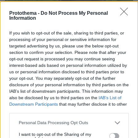
Protothema -
Do Not Process My Personal
Information
If you wish to opt-out of the sale, sharing to third parties, or
processing of your personal or sensitive information for
targeted advertising by us, please use the below opt-out
section to confirm your selection. Please note that after your
opt-out request is processed you may continue seeing
06.08.2026, 09:18
interest-based ads based on personal information utilized by
Νεαρή γυναίκα με ακατέργαστη ομορφιά από την
us or personal information disclosed to third parties prior to
Αιθιοπία έγινε viral, δείτε την εντυπωσιακή
your opt-out. You may separately opt-out of the further
μεταμόρφωσή της από μακιγιέρ
disclosure of your personal information by third parties on the
IAB’s list of downstream participants. This information may
also be disclosed by us to third parties on the
IAB’s List of
Downstream Participants
that may further disclose it to other
third parties.
Please note that this website/app uses one or more Google
Personal Data Processing Opt Outs
services and may gather and store information including but
not limited to your visit or usage behaviour. You may click to
I want to opt-out of the Sharing of my