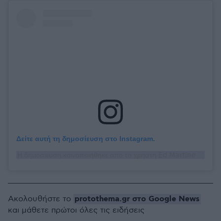
Δείτε αυτή τη δημοσίευση στο Instagram.
Η δημοσίευση κοινοποιήθηκε από το χρήστη 𝖤𝖽 𝖬𝖺𝗋𝗍í𝗇𝖾𝗓 𝖲𝗂𝗅𝗏𝖺 (@edmtzoficial)
protothema.gr στο Google News
Ακολουθήστε το
και μάθετε πρώτοι όλες τις ειδήσεις