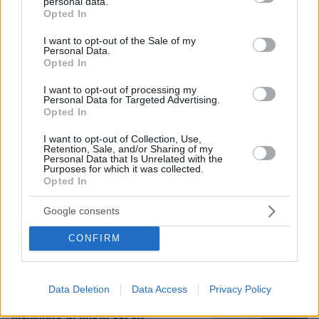
personal data.
grant or deny consent to Google and its third-party tags to
Opted In
use your data for below specified purposes in below Google
consent section.
I want to opt-out of the Sale of my
Personal Data.
Opted In
I want to opt-out of processing my
Personal Data for Targeted Advertising.
Opted In
I want to opt-out of Collection, Use,
Retention, Sale, and/or Sharing of my
Personal Data that Is Unrelated with the
Purposes for which it was collected.
Opted In
Google consents
06.08.2026, 04:44
«Τα παιδιά έχουν μια μικρή ίωση»: Το τελευταίο
CONFIRM
μήνυμα της μητέρας στον πρώην σύζυγό της πριν
δολοφονήσει τα τέσσερα παιδιά τους
Data Deletion
Data Access
Privacy Policy
Ζευγάρι Βρετανών με 3 παιδιά
πούλησαν τα πάντα για να