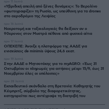
πριν 11 λεπτά
«Υβριδική απειλή από ξένες δυνάμεις»: Το Βερολίνο
«φωτογραφίζει» τη Ρωσία, ως υπεύθυνη για τα drones
στο αεροδρόμιο της Λειψίας
πριν 16 λεπτά
Νεκροτομή και τοξικολογικές θα δείξουν αν ο
90χρονος στον Μυστρά πέθανε από φυσικά αίτια
πριν 17 λεπτά
ΟΠΕΚΕΠΕ: Άνοιξε η πλατφόρμα της ΑΑΔΕ για
ενισχύσεις de minimis ύψους 24,6 εκατ.
πριν 19 λεπτά
Στην ΑΑΔΕ ο Μητσοτάκης για το myAGRO: «Έως 31
Οκτωβρίου οι πληρωμές για αιτήσεις μέχρι 15/9, έως 31
Νοεμβρίου όλες οι υπόλοιπες»
πριν 28 λεπτά
Εκπαιδευτικό σκάνδαλο στη Βρετανία: Καθηγητής του
Κέιμπριτζ, σύμβολο της διαφορετικότητας,
κατηγορείται πως αντέγραψε τη διατριβή του