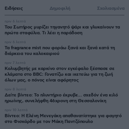
Ειδήσεις
Δημοφιλή
Σχολιασμένα
πριν 6 λεπτά
Του Σωτήρος μυρίζει τηγανητό ψάρι και γλυκαίνουν τα
πρώτα σταφύλια. Τι λέει η παράδοση
πριν 6 λεπτά
Τα fragrance mist που φοράω ξανά και ξανά κατά τη
διάρκεια του καλοκαιριού
πριν 7 λεπτά
Κολυμβητής με καρκίνο στον εγκέφαλο ξέσπασε σε
κλάματα στο BBC: Γονατίζω και ικετεύω για τη ζωή
όλων μας, ο πόνος είναι αφόρητος
πριν 8 λεπτά
Δείτε βίντεο: Το πλυντήριο έκρυβε... σχεδόν ένα κιλό
ηρωίνης, συνελήφθη 46χρονη στη Θεσσαλονίκη
πριν 10 λεπτά
Βίντεο: Η Ελένη Μενεγάκη απαθανατίστηκε για φαγητό
στο Φισκάρδο με τον Μάκη Παντζόπουλο