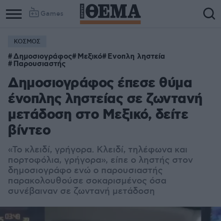
Games
ΚΟΣΜΟΣ
Column
Column
Δημοσιογράφος
Μεξικό
Ενοπλη ληστεία
1
2
Παρουσιαστής
Δημοσιογράφος έπεσε θύμα
ένοπλης ληστείας σε ζωντανή
μετάδοση στο Μεξικό, δείτε
βίντεο
«Το κλειδί, γρήγορα. Κλειδί, τηλέφωνα και
πορτοφόλια, γρήγορα», είπε ο ληστής στον
δημοσιογράφο ενώ ο παρουσιαστής
παρακολουθούσε σοκαρισμένος όσα
συνέβαιναν σε ζωντανή μετάδοση