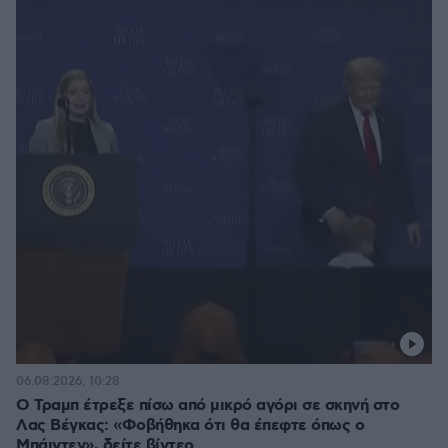
06.08.2026, 10:28
Ο Τραμπ έτρεξε πίσω από μικρό αγόρι σε σκηνή στο
Λας Βέγκας: «Φοβήθηκα ότι θα έπεφτε όπως ο
Μπάιντεν», δείτε βίντεο