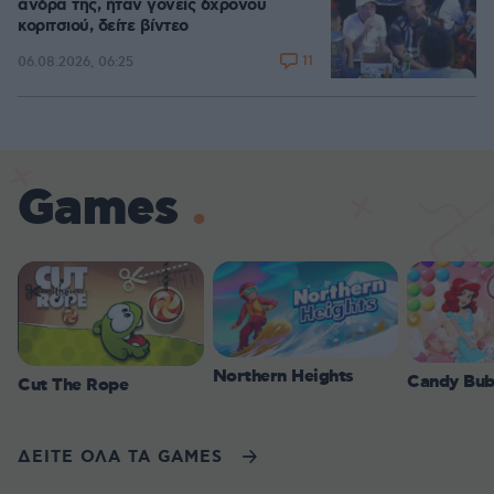
άνδρα της, ήταν γονείς 6χρονου
κοριτσιού, δείτε βίντεο
11
06.08.2026, 06:25
Games
Northern Heights
Candy Bub
Cut The Rope
ΔΕΙΤΕ ΟΛΑ ΤΑ GAMES