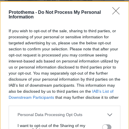
Protothema -
Do Not Process My Personal
Information
If you wish to opt-out of the sale, sharing to third parties, or
processing of your personal or sensitive information for
targeted advertising by us, please use the below opt-out
section to confirm your selection. Please note that after your
opt-out request is processed you may continue seeing
29.04.2026, 18:22
interest-based ads based on personal information utilized by
Πεντάγωνο: Ο πόλεμος των ΗΠΑ στο Ιράν έχει κοστίσει
us or personal information disclosed to third parties prior to
μέχρι στιγμής 25 δισ. δολάρια
your opt-out. You may separately opt-out of the further
disclosure of your personal information by third parties on the
IAB’s list of downstream participants. This information may
Thema Insights
also be disclosed by us to third parties on the
IAB’s List of
Downstream Participants
that may further disclose it to other
third parties.
Please note that this website/app uses one or more Google
Personal Data Processing Opt Outs
services and may gather and store information including but
not limited to your visit or usage behaviour. You may click to
I want to opt-out of the Sharing of my