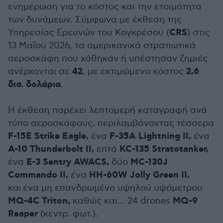
ενημέρωση για το κόστος και την ετοιμότητα
των δυνάμεων. Σύμφωνα με έκθεση της
CRS
Υπηρεσίας Ερευνών του Κογκρέσου (
) στις
13 Μαΐου 2026, τα αμερικανικά στρατιωτικά
αεροσκάφη που χάθηκαν ή υπέστησαν ζημιές
42
2,6
ανέρχονται σε
, με εκτιμώμενο κόστος
δισ. δολάρια
.
Η έκθεση παρέχει λεπτομερή καταγραφή ανά
τύπο αεροσκάφους, περιλαμβάνοντας τέσσερα
F-15E Strike Eagle,
F-35A Lightning II,
ένα
ένα
A-10 Thunderbolt II,
KC-135 Stratotanker,
επτά
E-3 Sentry AWACS,
MC-130J
ένα
δύο
Commando II,
HH-60W Jolly Green II,
ένα
και
ένα μη επανδρωμένο υψηλού υψόμετρου
MQ-4C Triton,
MQ-9
καθώς και... 24 drones
Reaper
(κεντρ. φωτ.).