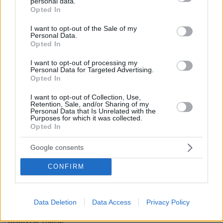
personal data.
grant or deny consent to Google and its third-party tags to
Opted In
use your data for below specified purposes in below Google
consent section.
I want to opt-out of the Sale of my
Personal Data.
Opted In
I want to opt-out of processing my
Personal Data for Targeted Advertising.
Opted In
I want to opt-out of Collection, Use,
Retention, Sale, and/or Sharing of my
Personal Data that Is Unrelated with the
Purposes for which it was collected.
Opted In
Google consents
03.08.2026, 11:06
CONFIRM
Κάτι αλλάζει στον χάρτη της πανεπιστημιακής εκπαίδευσης
στην Ελλάδα
Data Deletion
Data Access
Privacy Policy
30.07.2026, 15:25
Εθνική Τράπεζα: Η κορυφαία επιλογή για τη χρηματοδότηση