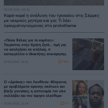
08.08.2026, 08:36
Καρέ-καρέ η ανάλυση του τροχαίου στις Σέρρες
με νεκρούς μητέρα και γιο: Τι λέει
πραγματογνώμονας στο protothema
«Πόσα θέλεις για το κορίτσι;»:
Τουρίστας στην Κρήτη ζητά... τιμή για
να ασελγήσει σε ανήλικη, τι
καταγγέλλει ο ιδιοκτήτης επιχείρησης
406
07.08.2026, 18:22
Ο «Δράκος» του Λονδίνου: 40χρονος
με προβλήματα όρασης σκότωνε και
βίαζε γυναίκες, η αστυνομία τον είχε
συλλάβει και τον άφησε ελεύθερο
57
07.08.2026, 22:54