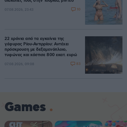
διακοπές τους στην Τουρκία, βίντεο
10
07.08.2026, 23:43
22 χρόνια από τα εγκαίνια της
γέφυρας Ρίου-Αντιρρίου: Αντέχει
πρόσκρουση με δεξαμενόπλοιο,
τυφώνες και κόστισε 800 εκατ. ευρώ
83
07.08.2026, 09:08
Games