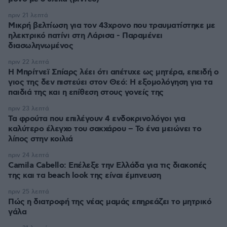
πριν 21 λεπτά
Μικρή βελτίωση για τον 43χρονο που τραυματίστηκε με
ηλεκτρικό πατίνι στη Λάρισα - Παραμένει
διασωληνωμένος
πριν 22 λεπτά
Η Μπρίτνεϊ Σπίαρς λέει ότι απέτυχε ως μητέρα, επειδή ο
γιος της δεν πιστεύει στον Θεό: Η εξομολόγηση για τα
παιδιά της και η επίθεση στους γονείς της
πριν 23 λεπτά
Τα φρούτα που επιλέγουν 4 ενδοκρινολόγοι για
καλύτερο έλεγχο του σακχάρου – Το ένα μειώνει το
λίπος στην κοιλιά
πριν 24 λεπτά
Camila Cabello: Επέλεξε την Ελλάδα για τις διακοπές
της και τα beach look της είναι έμπνευση
πριν 25 λεπτά
Πώς η διατροφή της νέας μαμάς επηρεάζει το μητρικό
γάλα