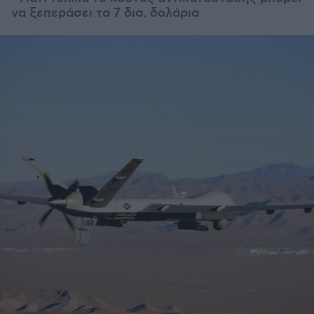
να ξεπεράσει τα 7 δισ. δολάρια