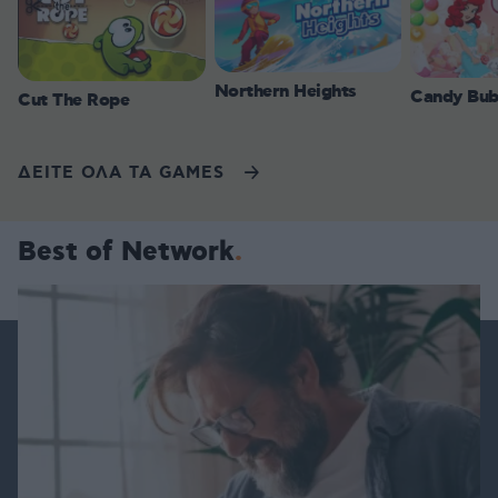
Northern Heights
Candy Bub
Cut The Rope
ΔΕΙΤΕ ΟΛΑ ΤΑ GAMES
Best of Network