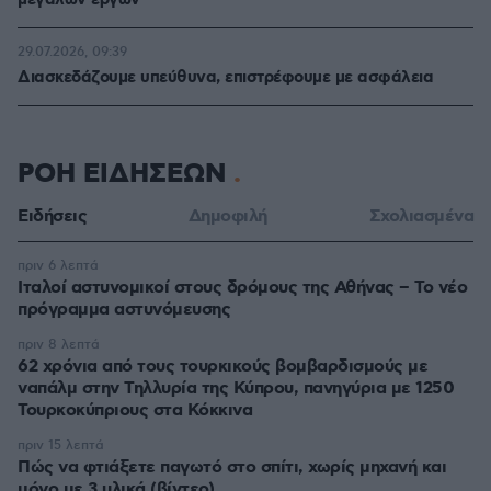
μεγάλων έργων
29.07.2026, 09:39
Διασκεδάζουμε υπεύθυνα, επιστρέφουμε με ασφάλεια
ΡΟΗ ΕΙΔΗΣΕΩΝ
Ειδήσεις
Δημοφιλή
Σχολιασμένα
πριν 6 λεπτά
Ιταλοί αστυνομικοί στους δρόμους της Αθήνας – Το νέο
πρόγραμμα αστυνόμευσης
πριν 8 λεπτά
62 χρόνια από τους τουρκικούς βομβαρδισμούς με
ναπάλμ στην Τηλλυρία της Κύπρου, πανηγύρια με 1250
Τουρκοκύπριους στα Κόκκινα
πριν 15 λεπτά
Πώς να φτιάξετε παγωτό στο σπίτι, χωρίς μηχανή και
μόνο με 3 υλικά (βίντεο)