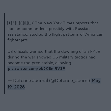
🇮🇷🇺🇸🇷🇺⚡️ The New York Times reports that
Iranian commanders, possibly with Russian
assistance, studied the flight patterns of American
fighter jets.
US officials warned that the downing of an F-15E
during the war showed US military tactics had
become too predictable, allowing…
pic.twitter.com/ob5KBmRV3P
— Defence Journal (@Defence_Journl)
May
19, 2026