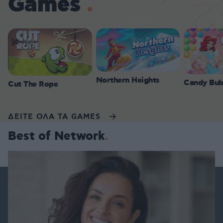
Games
Northern Heights
Candy Bub
Cut The Rope
ΔΕΙΤΕ ΟΛΑ ΤΑ GAMES
Best of Network