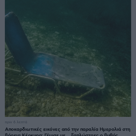
πριν 6 λεπτά
Αποκαρδιωτικές εικόνες από την παραλία Ημερολιά στη
βόρεια Κέρκυρα: Γέμισε με... ξαπλώστρες ο βυθός,