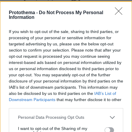
χρηματοδοτικό κενό άνω των €5 δισ.
πριν 18 λεπτά
Protothema -
Do Not Process My Personal
Από την αιμορραγία μέχρι τη δηλητηρίαση: Τι πρέπει να
Information
κάνετε άμεσα για να βοηθήσετε τη γάτα σας
If you wish to opt-out of the sale, sharing to third parties, or
πριν 25 λεπτά
processing of your personal or sensitive information for
Το μητρικό γάλα περιέχει πάνω από 1.500 βιοδραστικά
συστατικά – Πώς προστατεύουν το βρέφος
targeted advertising by us, please use the below opt-out
section to confirm your selection. Please note that after your
πριν 28 λεπτά
opt-out request is processed you may continue seeing
Του Σωτήρος μυρίζει τηγανητό ψάρι και γλυκαίνουν τα
interest-based ads based on personal information utilized by
πρώτα σταφύλια. Τι λέει η παράδοση
us or personal information disclosed to third parties prior to
your opt-out. You may separately opt-out of the further
πριν 28 λεπτά
Τα fragrance mist που φοράω ξανά και ξανά κατά τη
disclosure of your personal information by third parties on the
διάρκεια του καλοκαιριού
IAB’s list of downstream participants. This information may
also be disclosed by us to third parties on the
IAB’s List of
πριν 29 λεπτά
Downstream Participants
that may further disclose it to other
Κολυμβητής με καρκίνο στον εγκέφαλο ξέσπασε σε
third parties.
κλάματα προς τον Βρετανό πρωθυπουργό: Ικετεύω για
τη ζωή όλων μας, ο πόνος είναι αφόρητος
Please note that this website/app uses one or more Google
Personal Data Processing Opt Outs
services and may gather and store information including but
πριν 30 λεπτά
not limited to your visit or usage behaviour. You may click to
I want to opt-out of the Sharing of my
Δείτε βίντεο: Το πλυντήριο έκρυβε... σχεδόν ένα κιλό