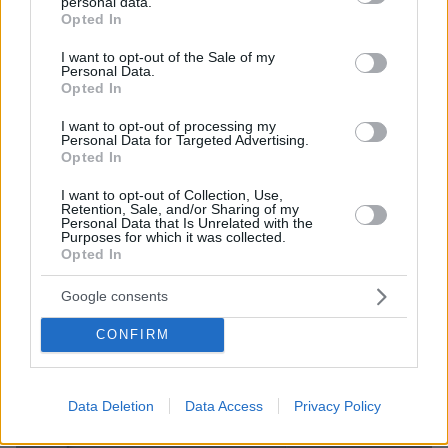
personal data.
ηρωίνης, συνελήφθη 46χρονη στη Θεσσαλονίκη
grant or deny consent to Google and its third-party tags to
Opted In
use your data for below specified purposes in below Google
πριν 32 λεπτά
consent section.
I want to opt-out of the Sale of my
Βίντεο: Η Ελένη Μενεγάκη απαθανατίστηκε για φαγητό
Personal Data.
στο Φισκάρδο με τον Μάκη Παντζόπουλο
Opted In
πριν 33 λεπτά
I want to opt-out of processing my
«Υβριδική απειλή από ξένες δυνάμεις»: Το Βερολίνο
Personal Data for Targeted Advertising.
«φωτογραφίζει» τη Ρωσία, ως υπεύθυνη για τα drones
Opted In
στο αεροδρόμιο της Λειψίας
I want to opt-out of Collection, Use,
πριν 38 λεπτά
Retention, Sale, and/or Sharing of my
Personal Data that Is Unrelated with the
Νεκροτομή και τοξικολογικές θα δείξουν αν ο
Purposes for which it was collected.
90χρονος στον Μυστρά πέθανε από φυσικά αίτια
Opted In
Google consents
ΔΕΙΤΕ ΟΛΕΣ ΤΙΣ ΕΙΔΗΣΕΙΣ
CONFIRM
ΤΑ ΠΙΟ ΔΗΜΟΦΙΛΗ
Data Deletion
Data Access
Privacy Policy