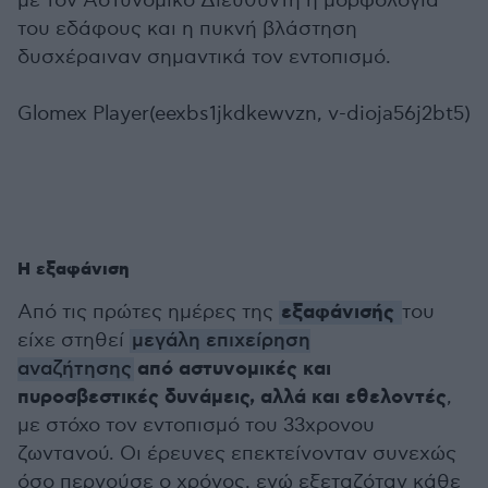
με τον Αστυνομικό Διευθυντή η μορφολογία
του εδάφους και η πυκνή βλάστηση
δυσχέραιναν σημαντικά τον εντοπισμό.
Glomex Player(eexbs1jkdkewvzn, v-dioja56j2bt5)
Η εξαφάνιση
εξαφάνισής
Από τις πρώτες ημέρες της
του
είχε στηθεί
μεγάλη επιχείρηση
από αστυνομικές και
αναζήτησης
πυροσβεστικές δυνάμεις, αλλά και εθελοντές
,
με στόχο τον εντοπισμό του 33χρονου
ζωντανού. Οι έρευνες επεκτείνονταν συνεχώς
όσο περνούσε ο χρόνος, ενώ εξεταζόταν κάθε