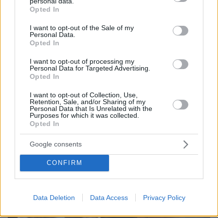
personal data.
grant or deny consent to Google and its third-party tags to
Opted In
πριν 24 λεπτά
use your data for below specified purposes in below Google
Η Βαλέρια Χοψονίδου βάφτισε τον γιο της στη
consent section.
I want to opt-out of the Sale of my
Βουλιαγμένη, δείτε φωτογραφίες
Personal Data.
Opted In
ΔΕΙΤΕ ΟΛΕΣ ΤΙΣ ΕΙΔΗΣΕΙΣ
I want to opt-out of processing my
Personal Data for Targeted Advertising.
Opted In
I want to opt-out of Collection, Use,
ΤΑ ΠΙΟ ΔΗΜΟΦΙΛΗ
Retention, Sale, and/or Sharing of my
Personal Data that Is Unrelated with the
Purposes for which it was collected.
Opted In
Google consents
CONFIRM
Data Deletion
Data Access
Privacy Policy