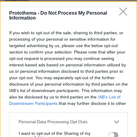
αισθητικής
πριν 9 λεπτά
Protothema -
Do Not Process My Personal
Παγκόσμιο Κ20: «Ασημένια» η απίθανη Ρούσσου στα
Information
800μ.
If you wish to opt-out of the sale, sharing to third parties, or
πριν 9 λεπτά
Είδατε ψύλλους στο σπίτι σας; Πώς θα απαλλαγείτε από
processing of your personal or sensitive information for
τα ανεπιθύμητα αυτά έντομα
targeted advertising by us, please use the below opt-out
section to confirm your selection. Please note that after your
πριν 14 λεπτά
opt-out request is processed you may continue seeing
Δοκιμάζουμε το υβριδικό Renault Symbioz με τα 160
interest-based ads based on personal information utilized by
άλογα - Πόσο κοστίζει στην Ελλάδα;
us or personal information disclosed to third parties prior to
πριν 15 λεπτά
your opt-out. You may separately opt-out of the further
Κ. Καρτάλης: Η Ευρώπη θερμαίνεται ταχύτερα από
disclosure of your personal information by third parties on the
άλλες ηπείρους
IAB’s list of downstream participants. This information may
also be disclosed by us to third parties on the
IAB’s List of
ΦΩΤΗΣ ΠΛΙΑΚΟΣ
Downstream Participants
that may further disclose it to other
πριν 20 λεπτά
third parties.
Αρης: Τι μάθαμε από το φιλικό με τον Πανσερραϊκό
Please note that this website/app uses one or more Google
πριν 23 λεπτά
Personal Data Processing Opt Outs
Σκληρό παζάρι του Ιράν για το Ορμούζ: Οι όροι που
services and may gather and store information including but
θέτει στις ΗΠΑ για να «ξεκλειδώσει» τα Στενά
not limited to your visit or usage behaviour. You may click to
I want to opt-out of the Sharing of my