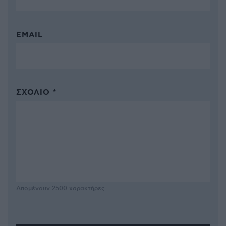
EMAIL
ΣΧΌΛΙΟ *
Απομένουν
2500
χαρακτήρες