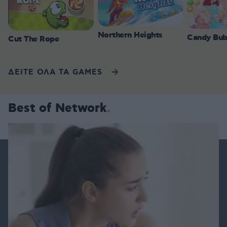
Northern Heights
Candy Bub
Cut The Rope
ΔΕΙΤΕ ΟΛΑ ΤΑ GAMES
Best of Network