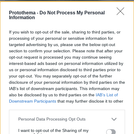
Protothema -
Do Not Process My Personal
Information
If you wish to opt-out of the sale, sharing to third parties, or
processing of your personal or sensitive information for
targeted advertising by us, please use the below opt-out
section to confirm your selection. Please note that after your
opt-out request is processed you may continue seeing
interest-based ads based on personal information utilized by
us or personal information disclosed to third parties prior to
your opt-out. You may separately opt-out of the further
disclosure of your personal information by third parties on the
IAB’s list of downstream participants. This information may
also be disclosed by us to third parties on the
IAB’s List of
13.08.2025, 14:42
Downstream Participants
that may further disclose it to other
«Καλοί άνθρωποι» οι Ευρωπαίοι ηγέτες «που θέλουν να
third parties.
φτάσουμε σε συμφωνία» για την Ουκρανία, είπε ο Τραμπ
Please note that this website/app uses one or more Google
Personal Data Processing Opt Outs
services and may gather and store information including but
not limited to your visit or usage behaviour. You may click to
I want to opt-out of the Sharing of my