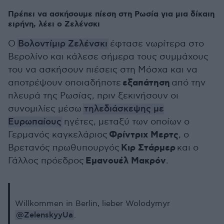
Πρέπει να ασκήσουμε πίεση στη Ρωσία για μια δίκαιη
ειρήνη, λέει ο Ζελένσκι
Ο
Βολοντίμιρ Ζελένσκι
έφτασε νωρίτερα στο
Βερολίνο και κάλεσε σήμερα τους συμμάχους
του να ασκήσουν πιέσεις στη Μόσχα και να
εξαπάτηση
αποτρέψουν οποιαδήποτε
από την
πλευρά της Ρωσίας, πριν ξεκινήσουν οι
συνομιλίες μέσω
τηλεδιάσκεψης με
Ευρωπαίους
ηγέτες, μεταξύ των οποίων ο
Φρίντριχ Μερτς
Γερμανός καγκελάριος
, ο
Κιρ Στάρμερ
Βρετανός πρωθυπουργός
και ο
Εμανουέλ Μακρόν
Γάλλος πρόεδρος
.
Willkommen in Berlin, lieber Wolodymyr
@ZelenskyyUa
.