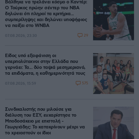
Βάλθηκε να τρελάνει κόσμο ο Καντέρ:
Ο Τούρκος πρώην σέντερ του NBA
δηλώνει ότι πληροί τα κριτήρια...
συμπερίληψης και δηλώνει υποψήφιος
να παίξει στο WNBA
29
07.08.2026, 23:30
Είδος υπό εξαφάνιση οι
υπερπολύτεκνοι στην Ελλάδα που
γερνάει: Τα... δύο ταψιά μεσημεριανό,
τα επιδόματα, η καθημερινότητά τους
575
07.08.2026, 15:59
Συνδικαλιστής που μιλούσε για
διάλυση του ΕΣΥ, ευχαρίστησε το
Μποδοσάκειο με επιστολή -
Γεωργιάδης: Το κατακρίνουν μέχρι να
το χρειαστούν οι ίδιοι