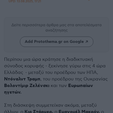
UPD:
13.08.2025, 17:21
Δείτε περισσότερα άρθρα μας
στα αποτελέσματα
αναζήτησης
Add Protothema.gr on Google
Περίπου μια ώρα κράτησε η διαδικτυακή
σύνοδος κορυφής - ξεκίνησε γύρω στις 4 ώρα
Ελλάδας - μεταξύ του προέδρου των ΗΠΑ,
Ντόναλντ Τραμπ
, του προέδρου της Ουκρανίας
Βολοντίμιρ Ζελένσκι
Ευρωπαίων
και των
ηγετών.
Στη διάσκεψη συμμετείχαν ακόμα, μεταξύ
Κιρ Στάρμερ,
Εμανουέλ Μακρόν,
άλλων, ο
ο
ο