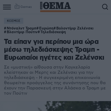
Games
ΚΟΣΜΟΣ
Column
Column
Ντόναλντ Τραμπ
Ευρώπη
Βολοντίμιρ Ζελένσκι
1
2
Βλαντίμιρ Πούτιν
Τηλεδιάσκεψη
Τα είπαν για περίπου μια ώρα
μέσω τηλεδιάσκεψης Τραμπ -
Ευρωπαίοι ηγέτες και Ζελένσκι
Σε «μυστική» αίθουσα στην Καγκελαρία
κλείστηκαν οι Μερτς και Ζελένσκι για την
τηλεδιάσκεψη - Η συγκεκριμένη επικοινωνία
θεωρείται προάγγελος της συνάντησης που θα
έχουν την Παρασκευή στην Αλάσκα ο Τραμπ με
τον Πούτιν