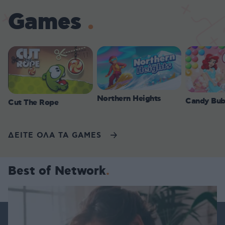
Games
Northern Heights
Candy Bub
Cut The Rope
ΔΕΙΤΕ ΟΛΑ ΤΑ GAMES
Best of Network