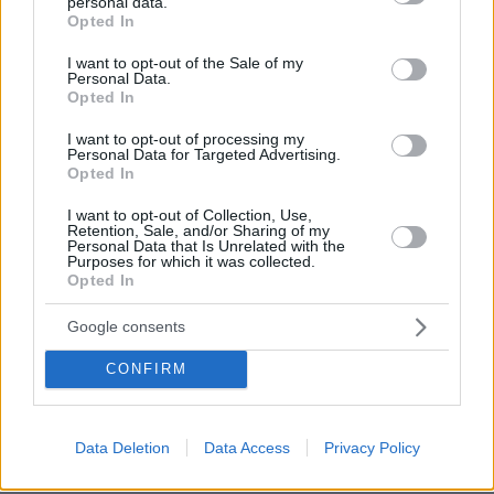
personal data.
grant or deny consent to Google and its third-party tags to
Opted In
use your data for below specified purposes in below Google
consent section.
I want to opt-out of the Sale of my
Personal Data.
Opted In
I want to opt-out of processing my
Personal Data for Targeted Advertising.
Opted In
I want to opt-out of Collection, Use,
Retention, Sale, and/or Sharing of my
Personal Data that Is Unrelated with the
Purposes for which it was collected.
Opted In
Google consents
CONFIRM
13.08.2025, 13:34
Data Deletion
Data Access
Privacy Policy
Πρέπει να ασκήσουμε πίεση στη Ρωσία για να
εξασφαλίσουμε μια δίκαιη ειρήνη, λέει ο Ζελένσκι