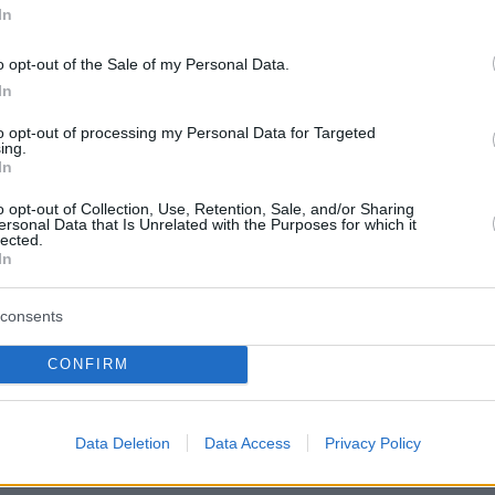
Dikili yangınları TAMAMEN KONTROL ALTINA ALINDI.
In
e / Merkez / Dardanos yangını
o opt-out of the Sale of my Personal Data.
ÜDE KONTROL ALTINA…
In
to opt-out of processing my Personal Data for Targeted
 Yumaklı (@ibrahimyumakli)
August 12, 2025
ing.
In
o opt-out of Collection, Use, Retention, Sale, and/or Sharing
ersonal Data that Is Unrelated with the Purposes for which it
lected.
κούς λόγους εκκενώθηκαν τρία χωριά, με 2.09
In
 απομακρύνονται με ασφάλεια. Συνολικά 77
ρουσίασαν αναπνευστικά προβλήματα λόγω τ
consents
οφοβίας και διακομίστηκαν σε νοσοκομεία,
CONFIRM
υνεύει η ζωή τους.
ire fueled by strong winds spread to cars and home
Data Deletion
Data Access
Privacy Policy
, Turkey, as firefighting teams battled to contain it.