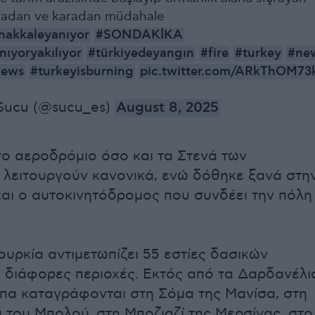
vadan ve karadan müdahale
nakkaleyanıyor
#SONDAKİKA
nıyoryakılıyor
#türkiyedeyangın
#fire
#turkey
#ne
ews‌
#turkeyisburning
pic.twitter.com/ARkThOM73
Sucu (@sucu_es)
August 8, 2025
το αεροδρόμιο όσο και τα Στενά των
λειτουργούν κανονικά, ενώ δόθηκε ξανά στη
αι ο αυτοκινητόδρομος που συνδέει την πόλη
ουρκία αντιμετωπίζει 55 εστίες δασικών
 διάφορες περιοχές. Εκτός από τα Δαρδανέλι
α καταγράφονται στη Σόμα της Μανίσα, στη
του Μπολού, στη Μποζιαζί της Μερσίνας, στο