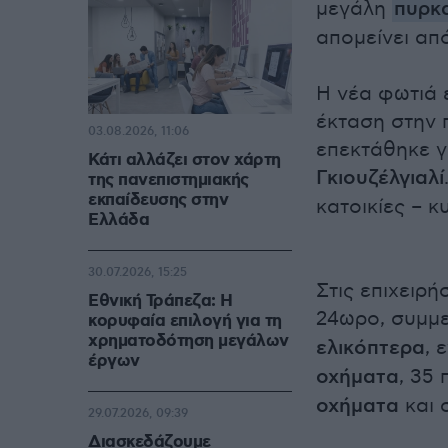
μεγάλη
πυρκ
απομείνει απ
Η νέα φωτιά 
έκταση στην 
03.08.2026, 11:06
επεκτάθηκε γ
Κάτι αλλάζει στον χάρτη
Γκιουζέλγιαλί
της πανεπιστημιακής
εκπαίδευσης στην
κατοικίες – κ
Ελλάδα
30.07.2026, 15:25
Στις επιχειρή
Εθνική Τράπεζα: Η
24ωρο, συμμ
κορυφαία επιλογή για τη
χρηματοδότηση μεγάλων
ελικόπτερα
, 
έργων
οχήματα
, 35
οχήματα
και 
29.07.2026, 09:39
Διασκεδάζουμε