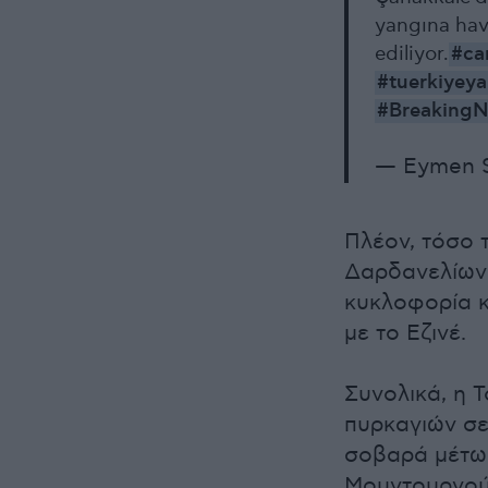
yangına ha
ediliyor.
#ca
#tuerkiyeya
#BreakingN
— Eymen 
Πλέον, τόσο 
Δαρδανελίων 
κυκλοφορία κ
με το Εζινέ.
Συνολικά, η Τ
πυρκαγιών σε
σοβαρά μέτωπ
Μουντουρνού 