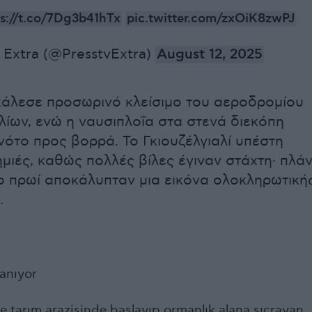
ps://t.co/7Dg3b41hTx
pic.twitter.com/zxOiK8zwPJ
 Extra (@PresstvExtra)
August 12, 2025
άλεσε προσωρινό κλείσιμο του αεροδρομίου
ίων, ενώ η ναυσιπλοΐα στα στενά διεκόπη
νότο προς βορρά. Το Γκιουζέλγιαλί υπέστη
ημιές, καθώς πολλές βίλες έγιναν στάχτη· πλά
ο πρωί αποκάλυπταν μια εικόνα ολοκληρωτική
.
anıyor
e tarım arazisinde başlayıp ormanlık alana sıçrayan