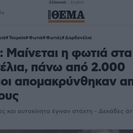
Ελληνικά
English
δα
γιά
Τουρκία
Φωτιά
Φωτιές
Δαρδανέλια
: Μαίνεται η φωτιά στα
λια, πάνω από 2.000
οι απομακρύνθηκαν απ
τους
ίες και αυτοκίνητα έγιναν στάχτη - Δεκάδες ά