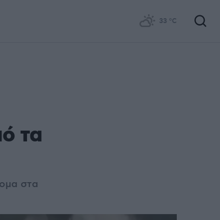
33
°C
ό τα
τομα στα