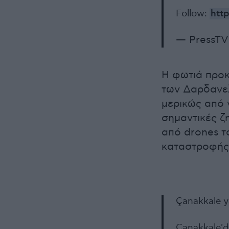
Follow:
htt
— PressTV
Η φωτιά προκ
των Δαρδανελ
μερικώς από 
σημαντικές ζ
από drones τ
καταστροφής
Çanakkale y
Çanakkale'd