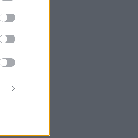
0
ης
s