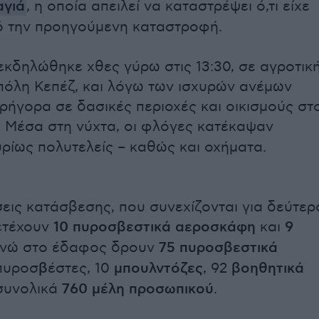
αγιά
, η οποία απειλεί να καταστρέψει ό,τι είχε
ό την προηγούμενη καταστροφή.
εκδηλώθηκε χθες γύρω στις 13:30, σε αγροτικ
πόλη Κεπέζ, και λόγω των ισχυρών ανέμων
ρήγορα σε δασικές περιοχές και οικισμούς στ
. Μέσα στη νύχτα, οι φλόγες κατέκαψαν
υρίως πολυτελείς – καθώς και οχήματα.
σεις κατάσβεσης, που συνεχίζονται για δεύτερ
ετέχουν
10 πυροσβεστικά αεροσκάφη
και
9
ενώ στο έδαφος δρουν
75 πυροσβεστικά
 πυροσ
β
έστες, 10
μπουλντόζες
, 92
βοηθητικά
συνολικά
760 μέλη προσωπικού
.