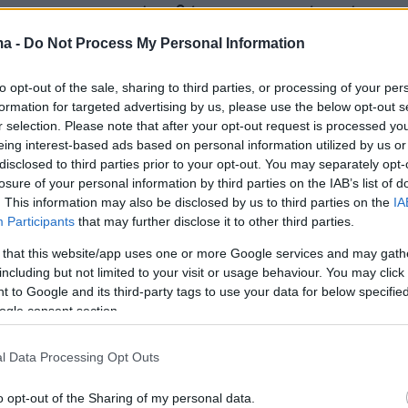
πτωση η τουρκική κυβέρνηση αναφέρει ότι
α φωτιάς έχουν τεθεί υπό μερικό ή πλήρη
ma -
Do Not Process My Personal Information
ο αρκετές εστίες είναι ενεργές και οι
ς δυνάμεις εξακολουθούν να δίνουν μάχη με
to opt-out of the sale, sharing to third parties, or processing of your per
formation for targeted advertising by us, please use the below opt-out s
Ειδικότερα ο υπουργός Γεωργίας και Δασών
r selection. Please note that after your opt-out request is processed y
klı ανέφερε ότι οι πυρκαγιές στο Μπολού
eing interest-based ads based on personal information utilized by us or
στο Αϊβατζίκ της Τσανάκαλε και στο Ντικίλι τ
disclosed to third parties prior to your opt-out. You may separately opt-
losure of your personal information by third parties on the IAB’s list of
καν υπό πλήρη έλεγχο, ενώ οι πυρκαγιές στην
. This information may also be disclosed by us to third parties on the
IA
νάκαλε και στη Δάρδανο τέθηκαν σε μεγάλο
Participants
that may further disclose it to other third parties.
εγχο.
 that this website/app uses one or more Google services and may gath
including but not limited to your visit or usage behaviour. You may click 
nde devam eden yangınlara yönelik ekiplerimizin
 to Google and its third-party tags to use your data for below specifi
ogle consent section.
üren mücadelesi sonucunda;
l Data Processing Opt Outs
udurnu,
e / Ayvacık ve
o opt-out of the Sharing of my personal data.