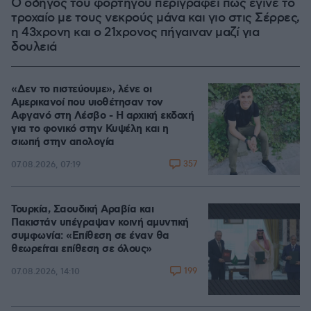
Ο οδηγός του φορτηγού περιγράφει πώς έγινε το
τροχαίο με τους νεκρούς μάνα και γιο στις Σέρρες,
η 43χρονη και ο 21χρονος πήγαιναν μαζί για
δουλειά
«Δεν το πιστεύουμε», λένε οι
Αμερικανοί που υιοθέτησαν τον
Αφγανό στη Λέσβο - Η αρχική εκδοχή
για το φονικό στην Κυψέλη και η
σιωπή στην απολογία
357
07.08.2026, 07:19
Τουρκία, Σαουδική Αραβία και
Πακιστάν υπέγραψαν κοινή αμυντική
συμφωνία: «Επίθεση σε έναν θα
θεωρείται επίθεση σε όλους»
199
07.08.2026, 14:10