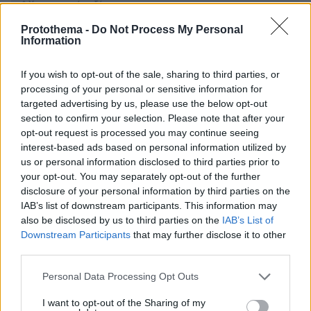
* Υποχρεωτικά πεδία
Protothema -
Do Not Process My Personal
Information
ΡΟΗ ΕΙΔΗΣΕΩΝ
If you wish to opt-out of the sale, sharing to third parties, or
processing of your personal or sensitive information for
Ειδήσεις
Δημοφιλή
Σχολιασμένα
targeted advertising by us, please use the below opt-out
section to confirm your selection. Please note that after your
πριν 19 λεπτά
opt-out request is processed you may continue seeing
Πώς θα καταλάβετε αν ασκείτε παθητική επιθετικότητα
interest-based ads based on personal information utilized by
στη σχέση σας
us or personal information disclosed to third parties prior to
your opt-out. You may separately opt-out of the further
πριν 19 λεπτά
Η Μάντσεστερ Σίτι τα βρήκε με τη Λιλ στα 135
disclosure of your personal information by third parties on the
εκατομμύρια ευρώ και αποκτά τον 19χρονο Αγιούμπ
IAB’s list of downstream participants. This information may
Μπουαντί
also be disclosed by us to third parties on the
IAB’s List of
Downstream Participants
that may further disclose it to other
πριν 22 λεπτά
third parties.
Λίβερπουλ: Πρόταση 115 εκατ. ευρώ στην Παρί για τον
Μπαρκολά, ζητούν 150 οι πρωταθλητές Ευρώπης
Please note that this website/app uses one or more Google
Personal Data Processing Opt Outs
services and may gather and store information including but
πριν 22 λεπτά
not limited to your visit or usage behaviour. You may click to
I want to opt-out of the Sharing of my
3 αξεσουάρ του μπάνιου που δεν πρέπει να