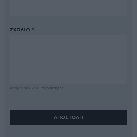
ΣΧΌΛΙΟ *
Απομένουν
2500
χαρακτήρες