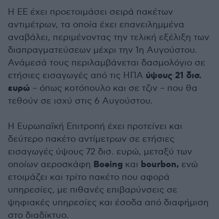
Η ΕΕ έχει προετοιμάσει σειρά πακέτων
αντιμέτρων, τα οποία έχει επανειλημμένα
αναβάλει, περιμένοντας την τελική εξέλιξη των
διαπραγματεύσεων μέχρι την 1η Αυγούστου.
Ανάμεσά τους περιλαμβάνεται δασμολόγιο σε
ύψους 21 δισ.
ετήσιες εισαγωγές από τις ΗΠΑ
ευρώ
– όπως κοτόπουλο και σε τζιν – που θα
τεθούν σε ισχύ στις 6 Αυγούστου.
Η Ευρωπαϊκή Επιτροπή έχει προτείνει και
δεύτερο πακέτο αντίμετρων σε ετήσιες
εισαγωγές ύψους 72 δισ. ευρώ, μεταξύ των
Boeing
bourbon,
οποίων αεροσκάφη
και
ενώ
ετοιμάζει και τρίτο πακέτο που αφορά
υπηρεσίες, με πιθανές επιβαρύνσεις σε
ψηφιακές υπηρεσίες και έσοδα από διαφήμιση
στο διαδίκτυο.