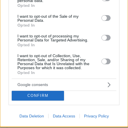
personal data.
μοιραζόμαστε με ξένους
grant or deny consent to Google and its third-party tags to
Opted In
use your data for below specified purposes in below Google
πριν 25 λεπτά
consent section.
I want to opt-out of the Sale of my
Εφετείο έκρινε παράνομη την κατασκευή της νέας
Personal Data.
αίθουσας χορού του Τραμπ στον Λευκό Οίκο
Opted In
πριν 29 λεπτά
I want to opt-out of processing my
Νηστεία Δεκαπενταύγουστου: 20 μελωμένα φαγητά
Personal Data for Targeted Advertising.
κατσαρόλας
Opted In
πριν 31 λεπτά
I want to opt-out of Collection, Use,
Ο ΣΚΑΪ έλυσε τη συνεργασία του με τον διευθύνοντα
Retention, Sale, and/or Sharing of my
Personal Data that Is Unrelated with the
σύμβουλο, Γρηγόρη Δημητριάδη, δείτε την επίσημη
Purposes for which it was collected.
ανακοίνωση
Opted In
πριν 33 λεπτά
«Πέρασα 4 υπέροχα χρόνια, φεύγω με βαθιά αγάπη για
Google consents
την Ελλάδα»: Ο Νόαμ Κατζ αποχωρεί από πρέσβης στην
CONFIRM
Αθήνα
πριν 34 λεπτά
Ξανά πάνω από τις 2.600 μονάδες το Χρηματιστήριο με
Data Deletion
Data Access
Privacy Policy
εβδομαδιαία κέρδη 1,8%, πού βρήκε στηρίγματα
πριν 35 λεπτά