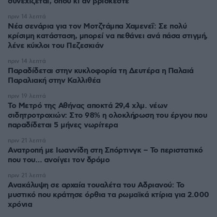
συνεχίζεται, όπου κι αν βρίσκεστε
πριν 14 λεπτά
Νέα σενάρια για τον Μοτζτάμπα Χαμενεΐ: Σε πολύ
κρίσιμη κατάσταση, μπορεί να πεθάνει ανά πάσα στιγμή,
λένε κύκλοι του Πεζεσκιάν
πριν 14 λεπτά
Παραδίδεται στην κυκλοφορία τη Δευτέρα η Παλαιά
Παραλιακή στην Καλλιθέα
πριν 19 λεπτά
Το Μετρό της Αθήνας αποκτά 29,4 χλμ. νέων
σιδητροτροχιών: Στο 98% η ολοκλήρωση του έργου που
παραδίδεται 5 μήνες νωρίτερα
πριν 21 λεπτά
Ανατροπή με Ιωαννίδη στη Σπόρτινγκ – Το περιστατικό
που του… ανοίγει τον δρόμο
πριν 21 λεπτά
Ανακάλυψη σε αρχαία τουαλέτα του Αδριανού: Το
μυστικό που κράτησε όρθια τα ρωμαϊκά κτίρια για 2.000
χρόνια