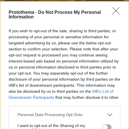
Protothema -
Do Not Process My Personal
Information
If you wish to opt-out of the sale, sharing to third parties, or
processing of your personal or sensitive information for
targeted advertising by us, please use the below opt-out
section to confirm your selection. Please note that after your
opt-out request is processed you may continue seeing
interest-based ads based on personal information utilized by
us or personal information disclosed to third parties prior to
your opt-out. You may separately opt-out of the further
27.07.2026, 06:00
disclosure of your personal information by third parties on the
Το μέλλον της τεχνολογίας
IAB’s list of downstream participants. This information may
also be disclosed by us to third parties on the
IAB’s List of
03.08.2026, 10:56
Downstream Participants
that may further disclose it to other
Η Smart φοιτητική κατοικία στην καρδιά της Αθήνας
third parties.
Please note that this website/app uses one or more Google
26.07.2026, 09:54
Personal Data Processing Opt Outs
services and may gather and store information including but
Επαγγελματική Εκπαίδευση & Εξειδίκευση: Το Mοντέλο που
not limited to your visit or usage behaviour. You may click to
I want to opt-out of the Sharing of my
σε Bάζει στην Aγορά Eργασίας