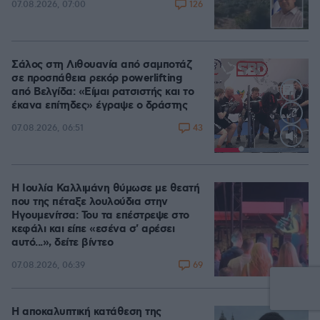
126
07.08.2026, 07:00
Σάλος στη Λιθουανία από σαμποτάζ
σε προσπάθεια ρεκόρ powerlifting
από Βελγίδα: «Είμαι ρατσιστής και το
έκανα επίτηδες» έγραψε ο δράστης
43
07.08.2026, 06:51
Loaded
:
100.00%
Η Ιουλία Καλλιμάνη θύμωσε με θεατή
που της πέταξε λουλούδια στην
Ηγουμενίτσα: Του τα επέστρεψε στο
κεφάλι και είπε «εσένα σ' αρέσει
αυτό...», δείτε βίντεο
69
07.08.2026, 06:39
Η αποκαλυπτική κατάθεση της