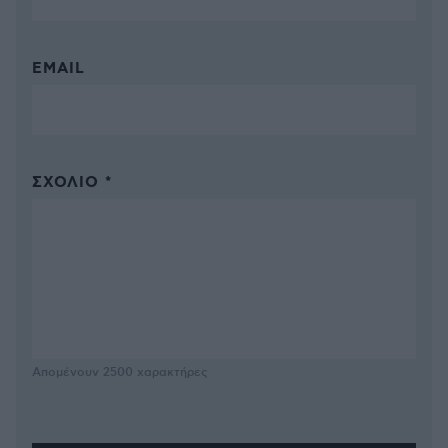
EMAIL
ΣΧΌΛΙΟ *
Απομένουν
2500
χαρακτήρες