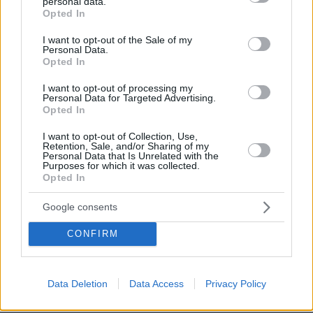
personal data.
grant or deny consent to Google and its third-party tags to
Opted In
use your data for below specified purposes in below Google
ΣΧΟΛΙΑ
(205)
consent section.
I want to opt-out of the Sale of my
Personal Data.
ΠΡΟΣΘΗΚΗ ΣΧΟΛΙΟΥ
Opted In
I want to opt-out of processing my
Personal Data for Targeted Advertising.
Opted In
ΦΙΛΙΠΠΙΔΗΣ ΑΘΩΟΣ
20.07.2025, 15:09
I want to opt-out of Collection, Use,
Retention, Sale, and/or Sharing of my
Πιστεύουμε στον φιλιππιδη και θέλουμε να
Personal Data that Is Unrelated with the
επανέλθει. Το ότι φλέρταρε επίμονα ερμηνεύτηκε
Purposes for which it was collected.
Opted In
από τις εμετικές και σαπιες μυτουδες ως
παρενόχληση και οιονει βιασμος. Η απόφαση
Google consents
βασιστηκε μόνο σε αφηγήματα και όχι σε στοιχεία.
Για αυτό και πολύς κόσμος ΔΕΝ πίστεψε στην ενοχη
CONFIRM
του. Αντε με το καλό να ξεπεράσει και αυτή την
αναποδιά με τη φωτιά και να επιστρέψει στο θέατρο.
Τον περιμένουμε!
Data Deletion
Data Access
Privacy Policy
ΑΠΑΝΤΗΣΗ