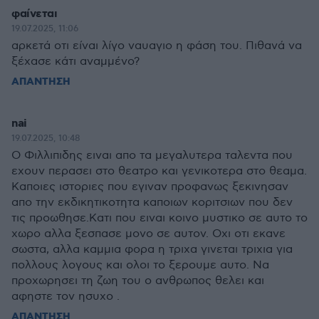
φαίνεται
19.07.2025, 11:06
αρκετά οτι είναι λίγο ναυαγιο η φάση του. Πιθανά να
ξέχασε κάτι αναμμένο?
ΑΠΑΝΤΗΣΗ
nai
19.07.2025, 10:48
Ο Φιλλιπιδης ειναι απο τα μεγαλυτερα ταλεντα που
εχουν περασει στο θεατρο και γενικοτερα στο θεαμα.
Καποιες ιστοριες που εγιναν προφανως ξεκινησαν
απο την εκδικητικοτητα καποιων κοριτσιων που δεν
τις προωθησε.Κατι που ειναι κοινο μυστικο σε αυτο το
χωρο αλλα ξεσπασε μονο σε αυτον. Οχι οτι εκανε
σωστα, αλλα καμμια φορα η τριχα γινεται τριχια για
πολλους λογους και ολοι το ξερουμε αυτο. Να
προχωρησει τη ζωη του ο ανθρωπος θελει και
αφηστε τον ησυχο .
ΑΠΑΝΤΗΣΗ