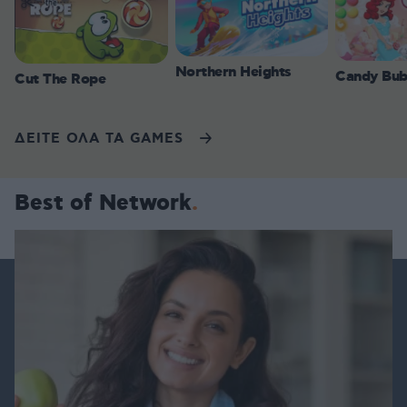
Northern Heights
Candy Bub
Cut The Rope
ΔΕΙΤΕ ΟΛΑ ΤΑ GAMES
Best of Network