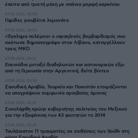
έπειτα από τριετή μάχη με σπάνια μορφή καρκίνου
07.08.2026, 05:00
Γαρίδες γιουβέτσι λεμονάτο
07.08.2026, 04:54
«Έγκλημα πολέμου» ο ισραηλινός βομβαρδισμός που
σκότωσε δημοσιογράφο στον Λίβανο, καταγγέλλουν
τρεις ΜΚΟ
07.08.2026, 04:13
Επεισόδια μεταξύ διαδηλωτών και αστυνομικών έξω
από τη Γερουσία στην Αργεντινή, δείτε βίντεο
07.08.2026, 03:38
Σαουδική Αραβία, Τουρκία και Πακιστάν ετοιμάζονται
να υπογράψουν συμφωνία αμοιβαίας άμυνας
07.08.2026, 03:01
Συνελήφθη πρώην κυβερνήτης πολιτείας του Μεξικού
για την εξαφάνιση των 43 φοιτητών το 2014
07.08.2026, 02:35
Τουλάχιστον 11 τραυματίες σε επιθέσεις των Χούθι στη
νότια Σαουδική Αραβία