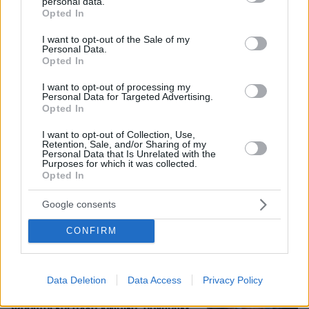
personal data.
grant or deny consent to Google and its third-party tags to
Opted In
use your data for below specified purposes in below Google
consent section.
I want to opt-out of the Sale of my
Αριστοτέλης Δαμίγος: Σε κλίμα
Personal Data.
οδύνης έγινε η αποτέφρωση του
Opted In
συντονιστή που σκοτώθηκε μετά τη
σύγκρουση ελικοπτέρων στην Ψάθα,
I want to opt-out of processing my
φωτογραφίες
Personal Data for Targeted Advertising.
Opted In
127
06.08.2026, 20:03
I want to opt-out of Collection, Use,
Retention, Sale, and/or Sharing of my
Personal Data that Is Unrelated with the
Πέθανε το άσπρο κουτάβι που
Purposes for which it was collected.
συμβίωνε με αγέλη λύκων στην
Opted In
Κεντρική Μακεδονία: Καλό ταξίδι
μικρέ, δείτε βίντεο
Google consents
160
06.08.2026, 16:39
CONFIRM
Data Deletion
Data Access
Privacy Policy
Προϊόν εργαστηρίου ή της φύσης ο
κορωνοϊός; Άλλα έλεγε δημόσια ο
Φάουτσι και άλλα ιδιωτικά, αρνήθηκε