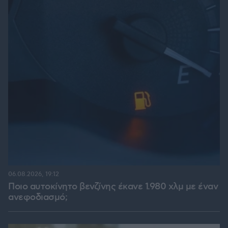
06.08.2026, 19:12
Ποιο αυτοκίνητο βενζίνης έκανε 1.980 χλμ με έναν
ανεφοδιασμό;