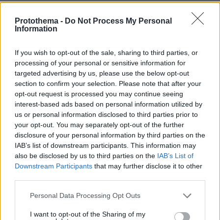
06.08.2026, 19:34
Γιατί δεν έσωσα το κουτάβι: Ο ερευνητής που
Protothema -
Do Not Process My Personal
Information
κατέγραφε τη συμβίωση του μικρού σκυλιού με
αγέλη λύκων εξηγεί γιατί δεν επενέβη, όταν το
είδε άρρωστο
If you wish to opt-out of the sale, sharing to third parties, or
processing of your personal or sensitive information for
targeted advertising by us, please use the below opt-out
Πώς έγινε η τραγωδία με την νεκρή
section to confirm your selection. Please note that after your
μητέρα στα Μάλια: Βούτηξε για να
opt-out request is processed you may continue seeing
βοηθήσει τη φίλη της και πνίγηκε, τα
interest-based ads based on personal information utilized by
παιδιά φώναζαν για βοήθεια
us or personal information disclosed to third parties prior to
your opt-out. You may separately opt-out of the further
56
06.08.2026, 21:23
disclosure of your personal information by third parties on the
IAB’s list of downstream participants. This information may
also be disclosed by us to third parties on the
IAB’s List of
Γιώργος Παράσχος: Χαμογελαστός,
Downstream Participants
that may further disclose it to other
δίνει τη μάχη του με τον καρκίνο,
third parties.
μπήκε στο νοσοκομείο για νέα
θεραπεία
Please note that this website/app uses one or more Google
Personal Data Processing Opt Outs
services and may gather and store information including but
57
06.08.2026, 18:00
not limited to your visit or usage behaviour. You may click to
I want to opt-out of the Sharing of my