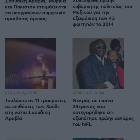
Συνελήφθη πρώην
Σαουδική Αραβία, Τουρκία
κυβερνήτης πολιτείας του
και Πακιστάν ετοιμάζονται
Μεξικού για την
να υπογράψουν συμφωνία
εξαφάνιση των 43
αμοιβαίας άμυνας
φοιτητών το 2014
07.08.2026, 02:35
07.08.2026, 01:44
Τουλάχιστον 11 τραυματίες
Νεκρός σε πισίνα
σε επιθέσεις των Χούθι
24χρονος που
στη νότια Σαουδική
κατηγορήθηκε ότι
Αραβία
εξαπάτησε πρώην αστέρες
του NFL