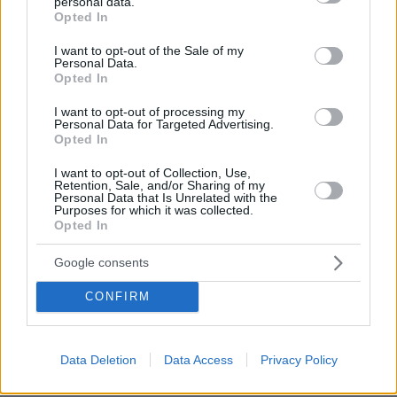
personal data.
grant or deny consent to Google and its third-party tags to
Opted In
25
09.08.2026, 08:33
use your data for below specified purposes in below Google
consent section.
I want to opt-out of the Sale of my
Personal Data.
Opted In
Η Βαλέρια Χοψονίδου βάφτισε τον γιο
I want to opt-out of processing my
Personal Data for Targeted Advertising.
της στη Βουλιαγμένη, δείτε
Opted In
φωτογραφίες
I want to opt-out of Collection, Use,
8
09.08.2026, 09:44
Retention, Sale, and/or Sharing of my
Personal Data that Is Unrelated with the
Purposes for which it was collected.
Opted In
Google consents
Νεαρός Παλαιστίνιος κλείδωσε
ανήλικη στο σπίτι του στα Χανιά, την
CONFIRM
έσωσαν οι φωνές της
82
09.08.2026, 10:38
Data Deletion
Data Access
Privacy Policy