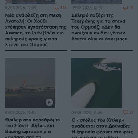
Loaded
:
100.00%
133
10
09.08.2026, 12:09
09.08.2026, 12:07
Νέα ανάφλεξη στη Μέση
Σκληρό παζάρι της
Ανατολή: Οι Χούθι
Τεχεράνης για τα στενά
χτύπησαν εγκατάσταση της
του Ορμούζ: «Δεν θα
Aramco, το Ιράν βάζει πιο
ανοίξουν αν δεν γίνουν
σκληρούς όρους για τα
δεκτοί όλοι οι όροι μας»
Στενά του Ορμούζ
09.08.2026, 11:40
21
09.08.2026, 11:06
Θρίλερ στο αεροδρόμιο
Ο «στόλος του Χίτλερ»
του Σίδνεϊ: Airbus και
αναδύεται στον Δούναβη:
Boeing έφτασαν μια
Η ξηρασία φέρνει στο φως
«ανάσα» από τη
τα ναυάγια των Ναζί