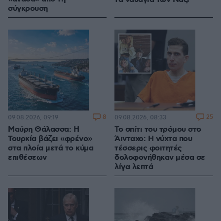
σύγκρουση
8
25
09.08.2026, 09:19
09.08.2026, 08:33
Μαύρη Θάλασσα: Η
Το σπίτι του τρόμου στο
Τουρκία βάζει «φρένο»
Άινταχο: Η νύχτα που
στα πλοία μετά το κύμα
τέσσερις φοιτητές
επιθέσεων
δολοφονήθηκαν μέσα σε
λίγα λεπτά