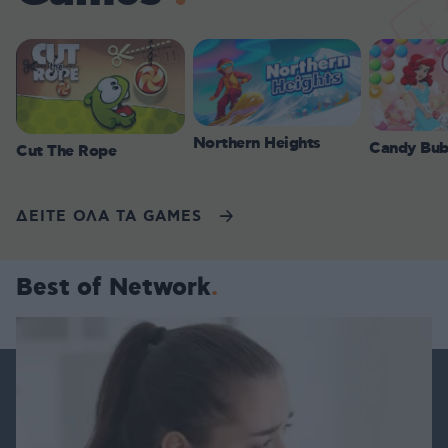
Northern Heights
Candy Bub
Cut The Rope
ΔΕΙΤΕ ΟΛΑ ΤΑ GAMES
Best of Network