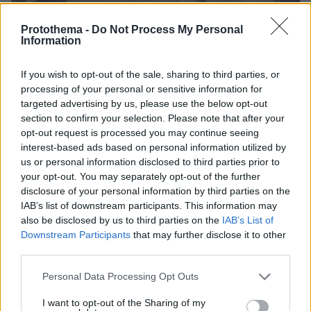
Protothema -
Do Not Process My Personal
Information
If you wish to opt-out of the sale, sharing to third parties, or
09.08.2026, 11:17
processing of your personal or sensitive information for
Ελικόπτερο «πάρκαρε» στο Σαρακήνικο για να
targeted advertising by us, please use the below opt-out
κάνουν μπάνιο οι επιβάτες του, δείτε βίντεο
section to confirm your selection. Please note that after your
opt-out request is processed you may continue seeing
interest-based ads based on personal information utilized by
Οι τελευταίες μέρες της 49χρονης
us or personal information disclosed to third parties prior to
TikToker που διαγνώστηκε με
your opt-out. You may separately opt-out of the further
Αλτσχάιμερ και επέλεξε την ιατρικώς
disclosure of your personal information by third parties on the
υποβοηθούμενη αυτοκτονία
IAB’s list of downstream participants. This information may
also be disclosed by us to third parties on the
IAB’s List of
09.08.2026, 12:07
Downstream Participants
that may further disclose it to other
third parties.
Please note that this website/app uses one or more Google
Personal Data Processing Opt Outs
Το σπίτι του τρόμου στο Άινταχο: Η
services and may gather and store information including but
νύχτα που τέσσερις φοιτητές
not limited to your visit or usage behaviour. You may click to
I want to opt-out of the Sharing of my
δολοφονήθηκαν μέσα σε λίγα λεπτά