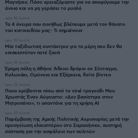
Μαγνήσιο: Πόσο χρειαζόμαστε για να αποφύγουμε την
άνοια και να μη γεράσει το μυαλό
πριν 10 λεπτά
Τα 4 όνειρα που συνήθως βλέπουμε μετά τον θάνατο
του κατοικιδίου μας- Τι σημαίνουν
πριν 10 λεπτά
Μία ταξιδιωτική συντάκτρια για τα μέρη που δεν θα
επισκεπτόταν ποτέ ξανά
πριν 18 λεπτά
Έρημη πόλη η Αθήνα: Άδειοι δρόμοι σε Σύνταγμα,
Κολωνάκι, Ομόνοια και Εξάρχεια, δείτε βίντεο
πριν 22 λεπτά
Ποιοι κρύβονται πίσω από το viral τραγούδι Μου
Χρωστάς Έναν Αύγουστο: «Δεν βασίστηκε στον
Μητροπάνο», τι απαντάνε για τη χρήση AI
πριν 25 λεπτά
Παρέμβαση της Αρχής Πολιτικής Αεροπορίας μετά την
προσγείωση ελικοπτέρου στο Σαρακήνικο, αυστηρή
σύσταση για την ασφάλεια των πολιτών