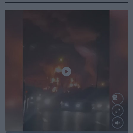
Loaded
: