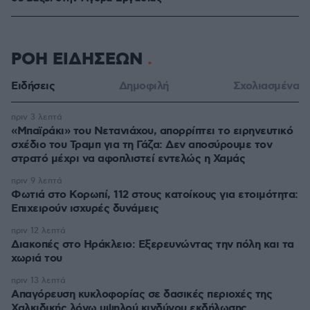
ΡΟΗ ΕΙΔΗΣΕΩΝ
Ειδήσεις
Δημοφιλή
Σχολιασμένα
πριν 3 λεπτά
«Μπαϊράκι» του Νετανιάχου, απορρίπτει το ειρηνευτικό
σχέδιο του Τραμπ για τη Γάζα: Δεν αποσύρουμε τον
στρατό μέχρι να αφοπλιστεί εντελώς η Χαμάς
πριν 9 λεπτά
Φωτιά στο Κορωπί, 112 στους κατοίκους για ετοιμότητα:
Επιχειρούν ισχυρές δυνάμεις
πριν 12 λεπτά
Διακοπές στο Ηράκλειο: Εξερευνώντας την πόλη και τα
χωριά του
πριν 13 λεπτά
Απαγόρευση κυκλοφορίας σε δασικές περιοχές της
Χαλκιδικής λόγω υψηλού κινδύνου εκδήλωσης