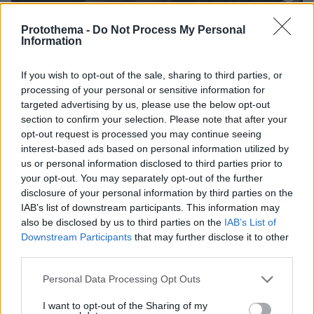
12.12.2024, 11:53
Protothema -
Do Not Process My Personal
Κέρδη δισεκατομμυρίων για τον Άσαντ από την παραγωγή
Information
Captagon - Βίντεο από τις αποθήκες ναρκωτικών που
βρήκαν οι αντάρτες
If you wish to opt-out of the sale, sharing to third parties, or
processing of your personal or sensitive information for
targeted advertising by us, please use the below opt-out
section to confirm your selection. Please note that after your
opt-out request is processed you may continue seeing
interest-based ads based on personal information utilized by
us or personal information disclosed to third parties prior to
your opt-out. You may separately opt-out of the further
disclosure of your personal information by third parties on the
IAB’s list of downstream participants. This information may
also be disclosed by us to third parties on the
IAB’s List of
Downstream Participants
that may further disclose it to other
third parties.
Please note that this website/app uses one or more Google
Personal Data Processing Opt Outs
services and may gather and store information including but
not limited to your visit or usage behaviour. You may click to
I want to opt-out of the Sharing of my