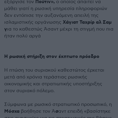
Πούτιν»,
εξόργισε τον
ο οποίος απαιτεί να
μάθει γιατί η ρωσική υπηρεσία πληροφοριών
δεν εντόπισε την αυξανόμενη απειλή της
Χάγιατ Ταχρίρ αλ Σαμ
ισλαμιστικής οργάνωσης
γ
ια το καθεστώς Άσαντ μέχρι τη στιγμή που πια
ήταν πολύ αργά
Η ρωσική στήριξη στον έκπτωτο πρόεδρο
Η πτώση του συριακού καθεστώτος έρχεται
μετά από χρόνια τεράστιας ρωσικής
οικονομικής και στρατιωτικής υποστήριξης
στον συριακό πόλεμο.
Σύμφωνα με ρωσικό στρατιωτικό προσωπικό, η
Μόσχα
σ
βοήθησε τον Ά
αντ επειδή «βασίστηκε