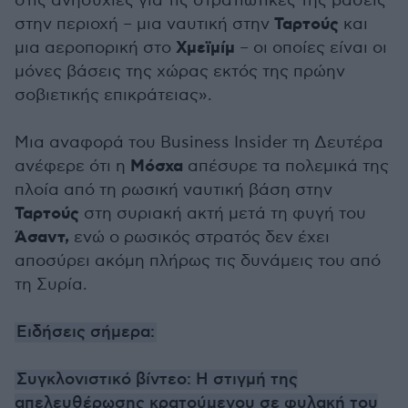
στις ανησυχίες για τις στρατιωτικές της βάσεις
Ταρτούς
στην περιοχή – μια ναυτική στην
και
Χμεϊμίμ
μια αεροπορική στο
– οι οποίες είναι οι
μόνες βάσεις της χώρας εκτός της πρώην
σοβιετικής επικράτειας».
Μια αναφορά του Business Insider τη Δευτέρα
Μόσχα
ανέφερε ότι η
απέσυρε τα πολεμικά της
πλοία από τη ρωσική ναυτική βάση στην
Ταρτούς
στη συριακή ακτή μετά τη φυγή του
Άσαντ,
ενώ ο ρωσικός στρατός δεν έχει
αποσύρει ακόμη πλήρως τις δυνάμεις του από
τη Συρία.
Ειδήσεις σήμερα:
Συγκλονιστικό βίντεο: Η στιγμή της
απελευθέρωσης κρατούμενου σε φυλακή του