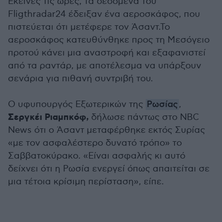
Εκείνες τις ώρες, τα δεδομένα του
Fligthradar24 έδειξαν ένα αεροσκάφος, που
πιστεύεται ότι μετέφερε τον Άσαντ.Το
αεροσκάφος κατευθύνθηκε προς τη Μεσόγειο
προτού κάνει μια αναστροφή και εξαφανιστεί
από τα ραντάρ, με αποτέλεσμα να υπάρξουν
σενάρια για πιθανή συντριβή του.
Ο υφυπουργός Εξωτερικών της
Ρωσίας
,
Σεργκέι Ριαμπκόφ,
δήλωσε πάντως στο NBC
Νews ότι ο Άσαντ μεταφέρθηκε εκτός Συρίας
«με τον ασφαλέστερο δυνατό τρόπο» το
Σαββατοκύρακο. «Είναι ασφαλής κι αυτό
δείχνει ότι η Ρωσία ενεργεί όπως απαιτείται σε
μια τέτοια κρίσιμη περίσταση», είπε.