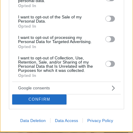
personal data.
grant or deny consent to Google and its third-party tags to
Opted In
use your data for below specified purposes in below Google
consent section.
I want to opt-out of the Sale of my
Personal Data.
Opted In
12.12.2024, 10:02
I want to opt-out of processing my
Μετά την ανατροπή Άσαντ, οι αντάρτες του Τζολάνι
Personal Data for Targeted Advertising.
βάζουν τη σφραγίδα τους στη Συρία - Οι επιλογές που
Opted In
προκαλούν ανησυχία
I want to opt-out of Collection, Use,
Retention, Sale, and/or Sharing of my
Personal Data that Is Unrelated with the
Thema Insights
Purposes for which it was collected.
Opted In
Google consents
CONFIRM
Data Deletion
Data Access
Privacy Policy