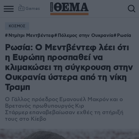
Games
ΚΟΣΜΟΣ
Column
Column
Ντμίτρι Μεντβέντεφ
Πόλεμος στην Ουκρανία
Ρωσία
1
2
Ρωσία: Ο Μεντβέντεφ λέει ότι
η Ευρώπη προσπαθεί να
κλιμακώσει τη σύγκρουση στην
Ουκρανία ύστερα από τη νίκη
Τραμπ
Ο Γάλλος πρόεδρος Εμανουέλ Μακρόν και ο
Βρετανός πρωθυπουργός Κιρ
Στάρμερ επαναβεβαίωσαν εχθές τη στήριξή
τους στο Κίεβο