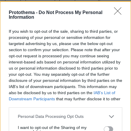
ότι η Ρωσία παραμένει μια φτωχή παγωμένη
απομονωμένη χώρα ενώ εμείς περνάμε καλά οποίος
Protothema -
Do Not Process My Personal
Information
και αν είναι πρόεδρος στην Αμερική. Έτσι είναι.
ΑΠΑΝΤΗΣΗ
If you wish to opt-out of the sale, sharing to third parties, or
processing of your personal or sensitive information for
Η Μόσχα είναι Ουκρανική.
targeted advertising by us, please use the below opt-out
section to confirm your selection. Please note that after your
12.11.2024, 15:18
opt-out request is processed you may continue seeing
Οι Ρώσοι είναι ένας βάρβαρους ασιατικός λαός που
interest-based ads based on personal information utilized by
ζηλεύει απίστευτα την Ευρώπη που είναι πλούσια
us or personal information disclosed to third parties prior to
όμορφη έχει θάλασσα ήλιο πολιτισμό μουσική σινεμά
your opt-out. You may separately opt-out of the further
αθλητισμό βιομηχανία τουρισμό,η Ρωσία είναι μια
disclosure of your personal information by third parties on the
αποτυχημένη χώρα.
IAB’s list of downstream participants. This information may
ΑΠΑΝΤΗΣΗ
also be disclosed by us to third parties on the
IAB’s List of
Downstream Participants
that may further disclose it to other
third parties.
🇬🇷❤️🇷🇺❤️🇬🇷❤️🇷🇺❤️🇬🇷❤️🇷🇺
12.11.2024, 14:58
Please note that this website/app uses one or more Google
Personal Data Processing Opt Outs
Θέμα ημερών η απελευθέρωση του Κουράχοβε από
services and may gather and store information including but
τον ουκρανικό ζυγό. Ζήτω η Ρωσία!
not limited to your visit or usage behaviour. You may click to
I want to opt-out of the Sharing of my