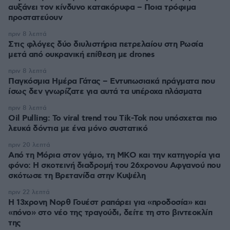
αυξάνει τον κίνδυνο κατακόρυφα – Ποια τρόφιμα
προστατεύουν
πριν 8 λεπτά
Στις φλόγες δύο διυλιστήρια πετρελαίου στη Ρωσία
μετά από ουκρανική επίθεση με drones
πριν 8 λεπτά
Παγκόσμια Ημέρα Γάτας – Εντυπωσιακά πράγματα που
ίσως δεν γνωρίζατε για αυτά τα υπέροχα πλάσματα
πριν 8 λεπτά
Oil Pulling: To viral trend του Tik-Tok που υπόσχεται πιο
λευκά δόντια με ένα μόνο συστατικό
πριν 20 λεπτά
Από τη Μόρια στον γάμο, τη ΜΚΟ και την κατηγορία για
φόνο: Η σκοτεινή διαδρομή του 26χρονου Αφγανού που
σκότωσε τη Βρετανίδα στην Κυψέλη
πριν 22 λεπτά
Η 13χρονη Νορθ Γουέστ ραπάρει για «προδοσία» και
«πόνο» στο νέο της τραγούδι, δείτε τη στο βιντεοκλίπ
της