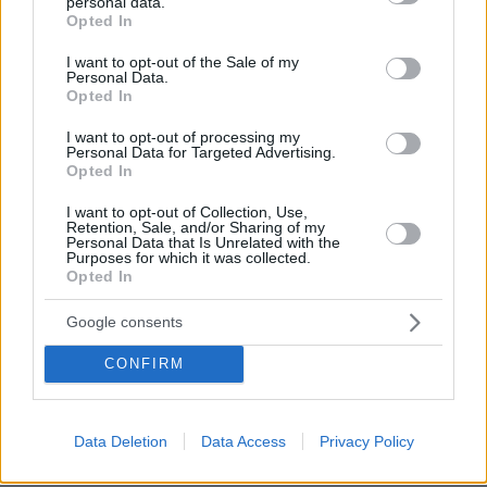
personal data.
grant or deny consent to Google and its third-party tags to
ΑΠΑΝΤΗΣΗ
Opted In
use your data for below specified purposes in below Google
consent section.
I want to opt-out of the Sale of my
Personal Data.
Opted In
Ρωσία ΤΈΛΟΣ.
I want to opt-out of processing my
Personal Data for Targeted Advertising.
12.11.2024, 14:48
Opted In
Η Σοβιετική Ένωση διαλύθηκε,η Ρωσία χρεοκόπησε
και οι Ρωσίδες έγιναν φθηνές π0ρνες, η Ρωσία
I want to opt-out of Collection, Use,
Retention, Sale, and/or Sharing of my
ΈΧΑΣΕ τον πόλεμο, τέλεια και παύλα.
Personal Data that Is Unrelated with the
Purposes for which it was collected.
ΑΠΑΝΤΗΣΗ
Opted In
Προφανώς έχει δίκιο
Google consents
12.11.2024, 14:46
CONFIRM
Είναι σίγουρο ότι το βαθύ κράτος των ΗΠΑ και οι
Ευρωπαίοι θα παίξουν τα ρέστα τους για να
βοηθήσουν το ναζιστικό καθεστώς του δικτάτορα
Data Deletion
Data Access
Privacy Policy
Ζελένσκι.
ΑΠΑΝΤΗΣΗ