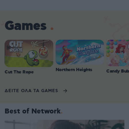
Games
Northern Heights
Candy Bub
Cut The Rope
ΔΕΙΤΕ ΟΛΑ ΤΑ GAMES
Best of Network