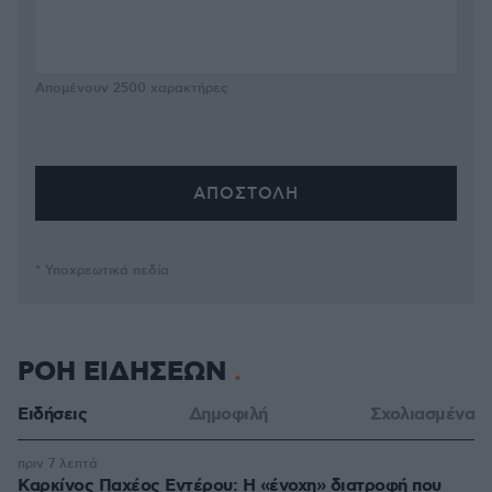
Απομένουν
2500
χαρακτήρες
* Υποχρεωτικά πεδία
ΡΟΗ ΕΙΔΗΣΕΩΝ
Ειδήσεις
Δημοφιλή
Σχολιασμένα
πριν 7 λεπτά
Καρκίνος Παχέος Εντέρου: Η «ένοχη» διατροφή που