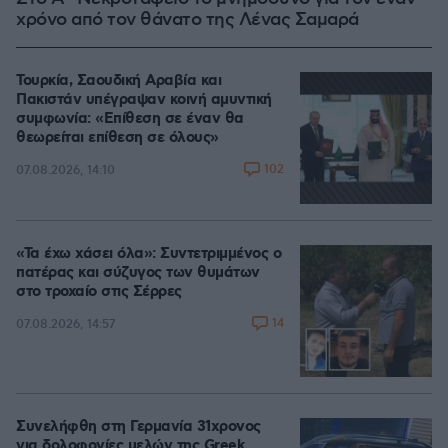
χρόνο από τον θάνατο της Λένας Σαμαρά
Τουρκία, Σαουδική Αραβία και
Πακιστάν υπέγραψαν κοινή αμυντική
συμφωνία: «Επίθεση σε έναν θα
θεωρείται επίθεση σε όλους»
102
07.08.2026, 14:10
«Τα έχω χάσει όλα»: Συντετριμμένος ο
πατέρας και σύζυγος των θυμάτων
στο τροχαίο στις Σέρρες
14
07.08.2026, 14:57
Συνελήφθη στη Γερμανία 31χρονος
για δολοφονίες μελών της Greek