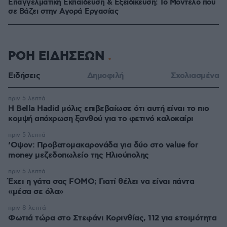
Επαγγελματική Εκπαίδευση & Εξειδίκευση: Το Mοντέλο που
σε Bάζει στην Aγορά Eργασίας
ΡΟΗ ΕΙΔΗΣΕΩΝ
Ειδήσεις
Δημοφιλή
Σχολιασμένα
πριν 5 λεπτά
Η Bella Hadid μόλις επιβεβαίωσε ότι αυτή είναι το πιο
κομψή απόχρωση ξανθού για το φετινό καλοκαίρι
πριν 5 λεπτά
‘Οψον: Προβατομακαρονάδα για δύο στο value for
money μεζεδοπωλείο της Ηλιούπολης
πριν 5 λεπτά
Έχει η γάτα σας FOMO; Γιατί θέλει να είναι πάντα
«μέσα σε όλα»
πριν 8 λεπτά
Φωτιά τώρα στο Στεφάνι Κορινθίας, 112 για ετοιμότητα