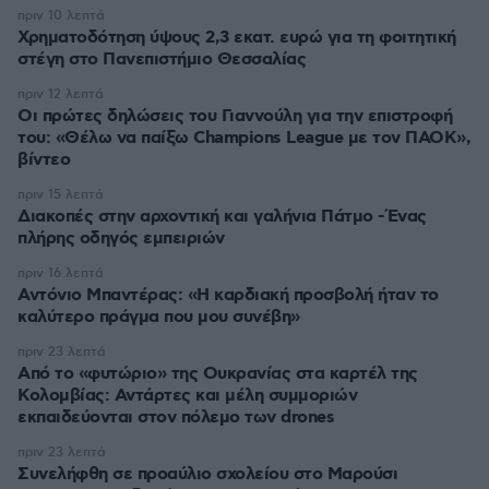
πριν 10 λεπτά
Χρηματοδότηση ύψους 2,3 εκατ. ευρώ για τη φοιτητική
στέγη στο Πανεπιστήμιο Θεσσαλίας
πριν 12 λεπτά
Οι πρώτες δηλώσεις του Γιαννούλη για την επιστροφή
του: «Θέλω να παίξω Champions League με τον ΠΑΟΚ»,
βίντεο
πριν 15 λεπτά
Διακοπές στην αρχοντική και γαλήνια Πάτμο -Ένας
πλήρης οδηγός εμπειριών
πριν 16 λεπτά
Αντόνιο Μπαντέρας: «Η καρδιακή προσβολή ήταν το
καλύτερο πράγμα που μου συνέβη»
πριν 23 λεπτά
Από το «φυτώριο» της Ουκρανίας στα καρτέλ της
Κολομβίας: Αντάρτες και μέλη συμμοριών
εκπαιδεύονται στον πόλεμο των drones
πριν 23 λεπτά
Συνελήφθη σε προαύλιο σχολείου στο Μαρούσι