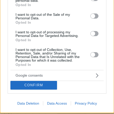
personal data.
grant or deny consent to Google and its third-party tags to
Opted In
use your data for below specified purposes in below Google
consent section.
I want to opt-out of the Sale of my
Personal Data.
Opted In
I want to opt-out of processing my
Personal Data for Targeted Advertising.
Opted In
I want to opt-out of Collection, Use,
Retention, Sale, and/or Sharing of my
Personal Data that Is Unrelated with the
Purposes for which it was collected.
Opted In
Google consents
07.08.2026, 07:19
«Δεν το πιστεύουμε», λένε οι Αμερικανοί που
CONFIRM
υιοθέτησαν τον Αφγανό στη Λέσβο - Η αρχική
εκδοχή για το φονικό στην Κυψέλη και η σιωπή
στην απολογία
Data Deletion
Data Access
Privacy Policy