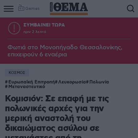
Games
ΣΥΜΒΑΙΝΕΙ ΤΩΡΑ
πριν 2 λεπτά
Φωτιά στο Μονοπήγαδο Θεσσαλονίκης,
επιχειρούν 6 εναέρια
ΚΟΣΜΟΣ
Ευρωπαϊκή Επιτροπή
Λευκορωσία
Πολωνία
Μεταναστευτικό
Κομισιόν: Σε επαφή με τις
πολωνικές αρχές για την
μερική αναστολή του
δικαιώματος ασύλου σε