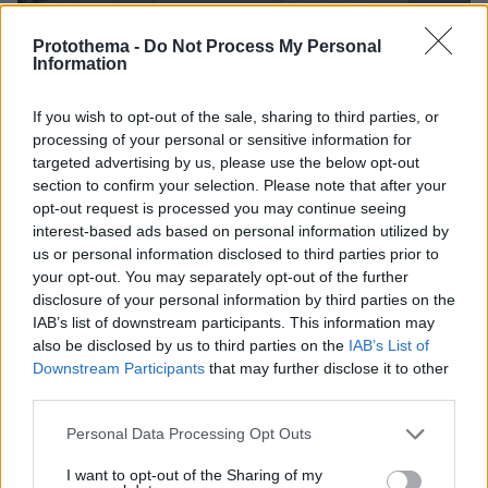
Protothema -
Do Not Process My Personal
Information
If you wish to opt-out of the sale, sharing to third parties, or
processing of your personal or sensitive information for
targeted advertising by us, please use the below opt-out
section to confirm your selection. Please note that after your
07.08.2026, 13:17
opt-out request is processed you may continue seeing
Ο οδηγός του φορτηγού περιγράφει πώς έγινε το
interest-based ads based on personal information utilized by
τροχαίο με τους νεκρούς μάνα και γιο στις Σέρρες,
us or personal information disclosed to third parties prior to
η 43χρονη και ο 21χρονος πήγαιναν μαζί για
your opt-out. You may separately opt-out of the further
δουλειά
disclosure of your personal information by third parties on the
IAB’s list of downstream participants. This information may
also be disclosed by us to third parties on the
IAB’s List of
Downstream Participants
that may further disclose it to other
third parties.
Please note that this website/app uses one or more Google
Personal Data Processing Opt Outs
services and may gather and store information including but
not limited to your visit or usage behaviour. You may click to
I want to opt-out of the Sharing of my