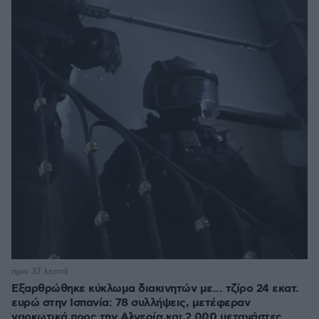
πριν 37 λεπτά
Εξαρθρώθηκε κύκλωμα διακινητών με... τζίρο 24 εκατ.
ευρώ στην Ισπανία: 78 συλλήψεις, μετέφεραν
ναρκωτικά προς την Αλγερία και 2.000 μετανάστες