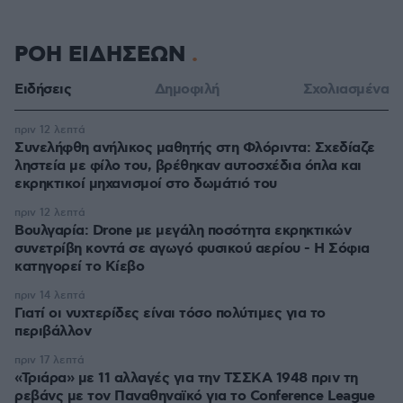
ΡΟΗ ΕΙΔΗΣΕΩΝ
Ειδήσεις
Δημοφιλή
Σχολιασμένα
πριν 12 λεπτά
Συνελήφθη ανήλικος μαθητής στη Φλόριντα: Σχεδίαζε
ληστεία με φίλο του, βρέθηκαν αυτοσχέδια όπλα και
εκρηκτικοί μηχανισμοί στο δωμάτιό του
πριν 12 λεπτά
Βουλγαρία: Drone με μεγάλη ποσότητα εκρηκτικών
συνετρίβη κοντά σε αγωγό φυσικού αερίου - Η Σόφια
κατηγορεί το Κίεβο
πριν 14 λεπτά
Γιατί οι νυχτερίδες είναι τόσο πολύτιμες για το
περιβάλλον
πριν 17 λεπτά
«Τριάρα» με 11 αλλαγές για την ΤΣΣΚΑ 1948 πριν τη
ρεβάνς με τον Παναθηναϊκό για το Conference League