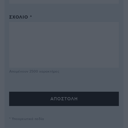
ΣΧΌΛΙΟ *
Απομένουν
2500
χαρακτήρες
* Υποχρεωτικά πεδία