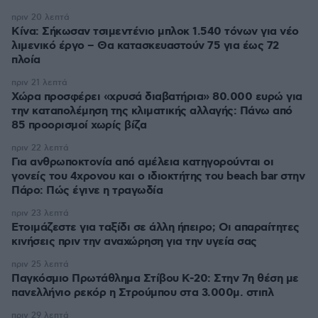
πριν 20 λεπτά
Κίνα: Σήκωσαν τσιμεντένιο μπλοκ 1.540 τόνων για νέο
λιμενικό έργο – Θα κατασκευαστούν 75 για έως 72
πλοία
πριν 21 λεπτά
Χώρα προσφέρει «χρυσά διαβατήρια» 80.000 ευρώ για
την καταπολέμηση της κλιματικής αλλαγής: Πάνω από
85 προορισμοί χωρίς βίζα
πριν 22 λεπτά
Για ανθρωποκτονία από αμέλεια κατηγορούνται οι
γονείς του 4χρονου και ο ιδιοκτήτης του beach bar στην
Πάρο: Πώς έγινε η τραγωδία
πριν 23 λεπτά
Ετοιμάζεστε για ταξίδι σε άλλη ήπειρο; Οι απαραίτητες
κινήσεις πριν την αναχώρηση για την υγεία σας
πριν 25 λεπτά
Παγκόσμιο Πρωτάθλημα Στίβου Κ-20: Στην 7η θέση με
πανελλήνιο ρεκόρ η Στρούμπου στα 3.000μ. στιπλ
πριν 29 λεπτά