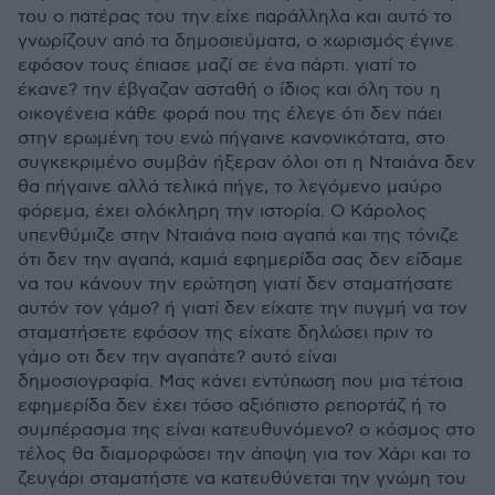
του ο πατέρας του την είχε παράλληλα και αυτό το
γνωρίζουν από τα δημοσιεύματα, ο χωρισμός έγινε
εφόσον τους έπιασε μαζί σε ένα πάρτι. γιατί το
έκανε? την έβγαζαν ασταθή ο ίδιος και όλη του η
οικογένεια κάθε φορά που της έλεγε ότι δεν πάει
στην ερωμένη του ενώ πήγαινε κανονικότατα, στο
συγκεκριμένο συμβάν ήξεραν όλοι οτι η Νταιάνα δεν
θα πήγαινε αλλά τελικά πήγε, το λεγόμενο μαύρο
φόρεμα, έχει ολόκληρη την ιστορία. Ο Κάρολος
υπενθύμιζε στην Νταιάνα ποια αγαπά και της τόνιζε
ότι δεν την αγαπά, καμιά εφημερίδα σας δεν είδαμε
να του κάνουν την ερώτηση γιατί δεν σταματήσατε
αυτόν τον γάμο? ή γιατί δεν είχατε την πυγμή να τον
σταματήσετε εφόσον της είχατε δηλώσει πριν το
γάμο οτι δεν την αγαπάτε? αυτό είναι
δημοσιογραφία. Μας κάνει εντύπωση που μια τέτοια
εφημερίδα δεν έχει τόσο αξιόπιστο ρεπορτάζ ή το
συμπέρασμα της είναι κατευθυνόμενο? ο κόσμος στο
τέλος θα διαμορφώσει την άποψη για τον Χάρι και το
ζευγάρι σταματήστε να κατευθύνεται την γνώμη του