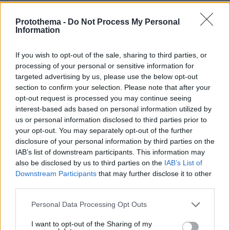
Εθνική Τράπεζα: Η κορυφαία επιλογή για τη χρηματοδότηση
μεγάλων έργων
Protothema -
Do Not Process My Personal
Information
29.07.2026, 09:39
Διασκεδάζουμε υπεύθυνα, επιστρέφουμε με ασφάλεια
If you wish to opt-out of the sale, sharing to third parties, or
processing of your personal or sensitive information for
targeted advertising by us, please use the below opt-out
ΣΧΟΛΙΑ
(4)
section to confirm your selection. Please note that after your
opt-out request is processed you may continue seeing
ΠΡΟΣΘΗΚΗ ΣΧΟΛΙΟΥ
interest-based ads based on personal information utilized by
Ταλιμπάν
us or personal information disclosed to third parties prior to
09.01.2023, 00:05
your opt-out. You may separately opt-out of the further
Κάποια στιγμή θα ξεθωριάσει το ενδιαφέρον για τις
disclosure of your personal information by third parties on the
ιστορίες του παλατιού και θα πρέπει να πιάσεις
IAB’s list of downstream participants. This information may
κανονική δουλειά εσύ και η γυναίκα σου. Να δω τότε
also be disclosed by us to third parties on the
IAB’s List of
Downstream Participants
that may further disclose it to other
τι θα κάνεις χωρίς τα τσάμπα προνόμια του βασιλικού
third parties.
σου αίματος. Γονατιστός θα γυρίσεις στον Κάρολο και
θα παρακαλάς να αναλάβεις πάλι τα καθήκοντα σου.
Please note that this website/app uses one or more Google
Personal Data Processing Opt Outs
ΑΠΑΝΤΗΣΗ
services and may gather and store information including but
not limited to your visit or usage behaviour. You may click to
I want to opt-out of the Sharing of my