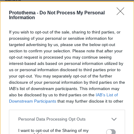
χαμηλά
πριν 19 λεπτά
Protothema -
Do Not Process My Personal
Για αμύθητο συμβόλαιο του Σαλάχ γράφουν στην
Information
Τουρκία: Θα παίρνει 30 εκατομμύρια τον χρόνο,
προβλέπονται έξοδα για κομμωτήρια και... χαρτί υγείας
If you wish to opt-out of the sale, sharing to third parties, or
processing of your personal or sensitive information for
πριν 20 λεπτά
Υπό έλεγχο η φωτιά σε χαμηλή βλάστηση στην Ευκαρπία
targeted advertising by us, please use the below opt-out
Κιλκίς
section to confirm your selection. Please note that after your
opt-out request is processed you may continue seeing
πριν 26 λεπτά
interest-based ads based on personal information utilized by
Το «κερασάκι» του Τρινκιέρι έρχεται από το NBA – Αυτή
us or personal information disclosed to third parties prior to
είναι η τελευταία μεγάλη κίνηση που κυνηγάει ο ΠΑΟΚ
your opt-out. You may separately opt-out of the further
πριν 27 λεπτά
disclosure of your personal information by third parties on the
Τελικά, πόσο ωφέλιμα -και ασφαλή- είναι τα
IAB’s list of downstream participants. This information may
βιταμινούχα συμπληρώματα διατροφής;
also be disclosed by us to third parties on the
IAB’s List of
Downstream Participants
that may further disclose it to other
πριν 27 λεπτά
third parties.
Βόλτα του σκύλου: Τα 5 είδη που χρειάζεται για να είναι
υγιής και χαρούμενος
Please note that this website/app uses one or more Google
Personal Data Processing Opt Outs
services and may gather and store information including but
πριν 31 λεπτά
Βίντεο: Έκλεψαν χρυσές αλυσίδες 70.000 ευρώ σε τρία
not limited to your visit or usage behaviour. You may click to
I want to opt-out of the Sharing of my