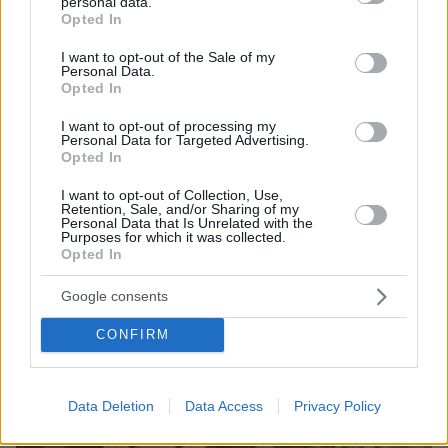
personal data.
λεπτά και ξυλοκόπησαν τον κοσμηματοπώλη που τους
grant or deny consent to Google and its third-party tags to
Opted In
κυνήγησε στη Βρετανία
use your data for below specified purposes in below Google
consent section.
I want to opt-out of the Sale of my
πριν 32 λεπτά
Personal Data.
Καστοριά: Νεκρή μεγαλόσωμη αρκούδα, πιθανόν από
Opted In
πυροβολισμό
I want to opt-out of processing my
Personal Data for Targeted Advertising.
Opted In
ΔΕΙΤΕ ΟΛΕΣ ΤΙΣ ΕΙΔΗΣΕΙΣ
I want to opt-out of Collection, Use,
Retention, Sale, and/or Sharing of my
Personal Data that Is Unrelated with the
Purposes for which it was collected.
ΤΑ ΠΙΟ ΔΗΜΟΦΙΛΗ
Opted In
Google consents
CONFIRM
Data Deletion
Data Access
Privacy Policy