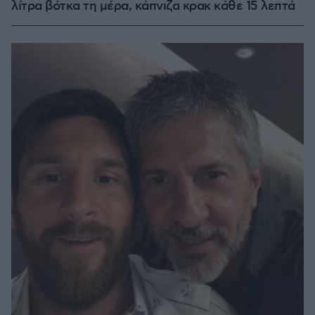
λίτρα βότκα τη μέρα, κάπνιζα κρακ κάθε 15 λεπτά