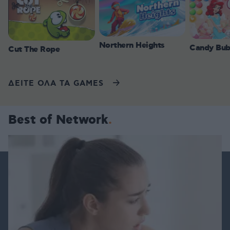
Northern Heights
Candy Bub
Cut The Rope
ΔΕΙΤΕ ΟΛΑ ΤΑ GAMES
Best of Network