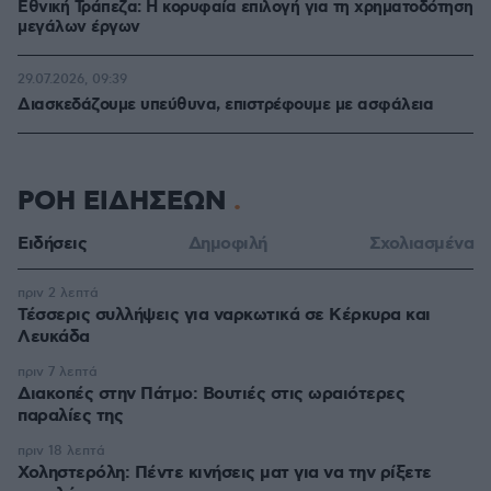
Εθνική Τράπεζα: Η κορυφαία επιλογή για τη χρηματοδότηση
μεγάλων έργων
29.07.2026, 09:39
Διασκεδάζουμε υπεύθυνα, επιστρέφουμε με ασφάλεια
ΡΟΗ ΕΙΔΗΣΕΩΝ
Ειδήσεις
Δημοφιλή
Σχολιασμένα
πριν 2 λεπτά
Τέσσερις συλλήψεις για ναρκωτικά σε Κέρκυρα και
Λευκάδα
πριν 7 λεπτά
Διακοπές στην Πάτμο: Βουτιές στις ωραιότερες
παραλίες της
πριν 18 λεπτά
Χοληστερόλη: Πέντε κινήσεις ματ για να την ρίξετε