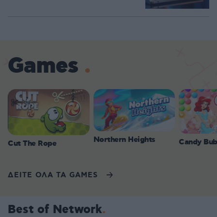
Games
Northern Heights
Candy Bub
Cut The Rope
ΔΕΙΤΕ ΟΛΑ ΤΑ GAMES
Best of Network