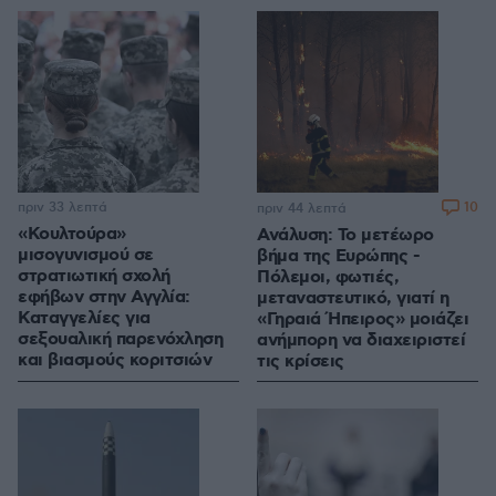
πριν 33 λεπτά
10
πριν 44 λεπτά
«Κουλτούρα»
Ανάλυση: Το μετέωρο
μισογυνισμού σε
βήμα της Ευρώπης -
στρατιωτική σχολή
Πόλεμοι, φωτιές,
εφήβων στην Αγγλία:
μεταναστευτικό, γιατί η
Καταγγελίες για
«Γηραιά Ήπειρος» μοιάζει
σεξουαλική παρενόχληση
ανήμπορη να διαχειριστεί
και βιασμούς κοριτσιών
τις κρίσεις