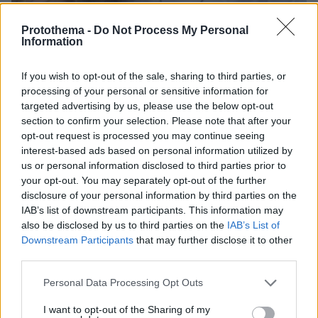
Protothema -
Do Not Process My Personal
Information
If you wish to opt-out of the sale, sharing to third parties, or
processing of your personal or sensitive information for
06.08.2026, 12:32
targeted advertising by us, please use the below opt-out
Η αποκαλυπτική κατάθεση της συζύγου του
section to confirm your selection. Please note that after your
Αφγανού: Πώς γνωρίσαμε τη Λίσα, γιατί
opt-out request is processed you may continue seeing
υποψιάστηκα ότι ήταν το πτώμα στη βαλίτσα
interest-based ads based on personal information utilized by
us or personal information disclosed to third parties prior to
your opt-out. You may separately opt-out of the further
disclosure of your personal information by third parties on the
IAB’s list of downstream participants. This information may
also be disclosed by us to third parties on the
IAB’s List of
Downstream Participants
that may further disclose it to other
third parties.
Please note that this website/app uses one or more Google
Personal Data Processing Opt Outs
services and may gather and store information including but
not limited to your visit or usage behaviour. You may click to
I want to opt-out of the Sharing of my