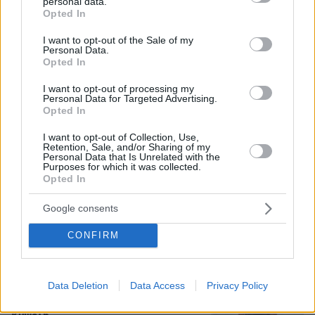
personal data.
grant or deny consent to Google and its third-party tags to
Opted In
use your data for below specified purposes in below Google
consent section.
I want to opt-out of the Sale of my
Personal Data.
Opted In
I want to opt-out of processing my
Personal Data for Targeted Advertising.
Opted In
I want to opt-out of Collection, Use,
Retention, Sale, and/or Sharing of my
Personal Data that Is Unrelated with the
Purposes for which it was collected.
06.08.2026, 09:18
Opted In
Νεαρή γυναίκα με ακατέργαστη ομορφιά από την
Αιθιοπία έγινε viral, δείτε την εντυπωσιακή
Google consents
μεταμόρφωσή της από μακιγιέρ
CONFIRM
«Αφιέρωσε τη ζωή της βοηθώντας
όσους είχαν ανάγκη»: Συγκλονίζει η
Data Deletion
Data Access
Privacy Policy
οικογένεια της Βρετανίδας που
βρέθηκε νεκρή σε βαλίτσα στην