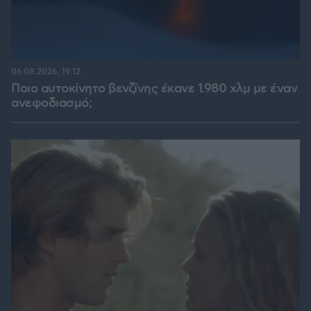
06.08.2026, 19:12
Ποιο αυτοκίνητο βενζίνης έκανε 1.980 χλμ με έναν
ανεφοδιασμό;