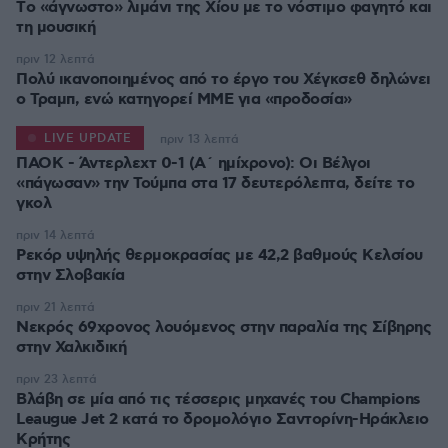
Tο «άγνωστο» λιμάνι της Χίου με το νόστιμο φαγητό και
τη μουσική
πριν 12 λεπτά
Πολύ ικανοποιημένος από το έργο του Χέγκσεθ δηλώνει
ο Τραμπ, ενώ κατηγορεί ΜΜΕ για «προδοσία»
LIVE UPDATE
πριν 13 λεπτά
ΠΑΟΚ - Άντερλεχτ 0-1 (Α΄ ημίχρονο): Οι Βέλγοι
«πάγωσαν» την Τούμπα στα 17 δευτερόλεπτα, δείτε το
γκολ
πριν 14 λεπτά
Ρεκόρ υψηλής θερμοκρασίας με 42,2 βαθμούς Κελσίου
στην Σλοβακία
πριν 21 λεπτά
Νεκρός 69χρονος λουόμενος στην παραλία της Σίβηρης
στην Χαλκιδική
πριν 23 λεπτά
Βλάβη σε μία από τις τέσσερις μηχανές του Champions
Leaugue Jet 2 κατά το δρομολόγιο Σαντορίνη-Ηράκλειο
Κρήτης