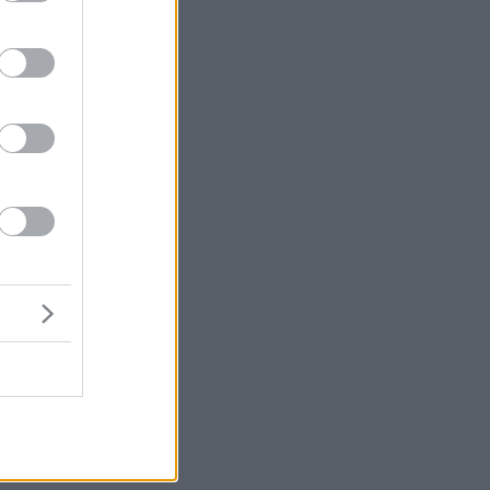
ά
ες
α
α