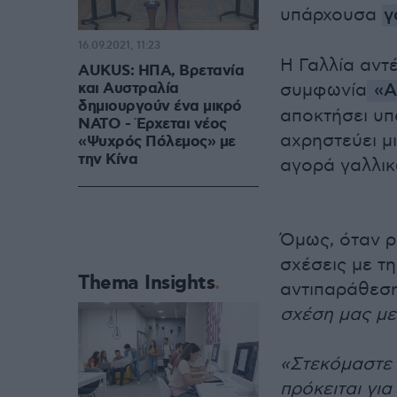
υπάρχουσα
γ
16.09.2021, 11:23
Η Γαλλία αντ
AUKUS: ΗΠΑ, Βρετανία
και Αυστραλία
συμφωνία
«
A
δημιουργούν ένα μικρό
αποκτήσει υπ
ΝΑΤΟ - Έρχεται νέος
αχρηστεύει μ
«Ψυχρός Πόλεμος» με
την Κίνα
αγορά γαλλικ
Όμως, όταν ρ
σχέσεις με τη
Thema Insights
αντιπαράθεσ
σχέση μας με 
«Στεκόμαστε 
πρόκειται για