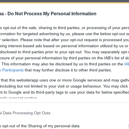
αντίον τρομοκρατών στο Μαλί, είτε για την
υ έχουμε αυτή τη στιγμή τη μεγαλύτερη
ma -
Do Not Process My Personal Information
ου ΝΑΤΟ»
, επεσήμανε ακόμη.
to opt-out of the sale, sharing to third parties, or processing of your per
formation for targeted advertising by us, please use the below opt-out s
σύμφωνο έχει προκαλέσει επίσης την οργή της
r selection. Please note that after your opt-out request is processed y
α υποστηρίζει ότι θα είναι ένα ισχυρό πλήγμα
eing interest-based ads based on personal information utilized by us or
disclosed to third parties prior to your opt-out. You may separately opt-
ειακή ειρήνη και σταθερότητα.
losure of your personal information by third parties on the IAB’s list of
. This information may also be disclosed by us to third parties on the
IA
 αντιπολιτευόμενου Εργατικού Κόμματος
Κιρ
Participants
that may further disclose it to other third parties.
σε τον Τζόνσον πώς μπορεί να εγγυηθεί ότι η
 that this website/app uses one or more Google services and may gath
εν θα επιδεινώσει τις σχέσεις της Βρετανίας 
including but not limited to your visit or usage behaviour. You may click 
 to Google and its third-party tags to use your data for below specifi
ogle consent section.
l Data Processing Opt Outs
πάντησε:
«Νομίζω πως είναι σημαντικό για τη
o opt-out of the Sharing of my personal data.
αλάβει ότι η AUKUS δεν έχει σκοπό να είναι