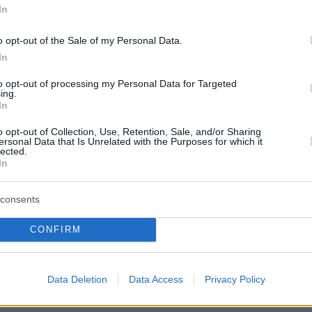
In
ή προς οποιαδήποτε άλλη δύναμη... αντανακλ
νή σχέση που έχουμε με τις Ηνωμένες Πολιτεί
o opt-out of the Sale of my Personal Data.
στραλία».
In
to opt-out of processing my Personal Data for Targeted
ρωθυπουργός είπε επίσης ότι η νέα συμφωνί
ing.
In
ι την ανάπτυξη προηγμένων αμυντικών
«
Ενώ η σύμπραξή μας θα αρχίσει με υποβρύχι
o opt-out of Collection, Use, Retention, Sale, and/or Sharing
ersonal Data that Is Unrelated with the Purposes for which it
αι] με πυρηνική ενέργεια, τώρα που έχουμε
lected.
In
 την AUKUS περιμένουμε ότι θα επιταχύνουμε
η άλλων προηγμένων αμυντικών συστημάτων
consents
ποίων στην κυβερνητική, στην τεχνητή
την κβαντική υπολογιστική και στις
CONFIRM
 ικανότητες»
, δήλωσε ο Τζόνσον στη Βουλή
ων.
Data Deletion
Data Access
Privacy Policy