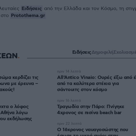
Ειδήσεις
ελευταίες
από την Ελλάδα και τον Κόσμο, τη στιγ
Protothema.gr
 στο
Ειδήσεις
Δημοφιλή
Σχολιασμ
ΣΕΩΝ
πριν 14 λεπτά
σώμα κερδίζει τις
All’Antico Vinaio: Ουρές έξω από 
φωνα με έρευνα –
από τα καλύτερα στέκια για
ιακούς!
σάντουιτς στον κόσμο
πριν 16 λεπτά
υχτα ο λόφος
Τραγωδία στην Πάρο: Πνίγηκε
 Αθήνα λόγω
4χρονος σε πισίνα beach bar
νου εκδήλωσης
πριν 22 λεπτά
Ο 16χρονος ναυαγοσώστης που
έσωσε το μικρό αγόρι στην