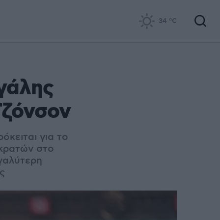
34
°C
γάλης
 Τζόνσον
όκειται για το
οκρατών στο
εγαλύτερη
ς