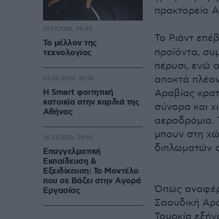
πρακτορείο A
27.07.2026, 06:00
Το Ριάντ επέ
Το μέλλον της
προϊόντα, σ
τεχνολογίας
πέρυσι, ενώ 
αποκτά πλέον
03.08.2026, 10:56
Η Smart φοιτητική
Αραβίας κρατ
κατοικία στην καρδιά της
σύνορα και χ
Αθήνας
αεροδρόμια. 
μπουν στη χ
26.07.2026, 09:54
διπλωματών σ
Επαγγελματική
Εκπαίδευση &
Εξειδίκευση: Το Mοντέλο
που σε Bάζει στην Aγορά
Όπως αναφέρε
Eργασίας
Σαουδική Αρα
Τουρκία εξήγ