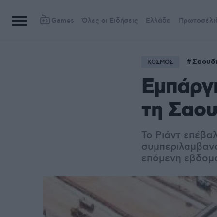
Games
Όλες οι Ειδήσεις
Ελλάδα
Πρωτοσέλι
Σαουδι
ΚΟΣΜΟΣ
Εμπάργκ
τη Σαου
Το Ριάντ επέβα
συμπεριλαμβανο
επόμενη εβδομά