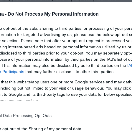
ικά, τρόφιμα και έπιπλα.
ma -
Do Not Process My Personal Information
 Σαουδική Αραβία έχει ξεκινήσει μια καμπάνι
to opt-out of the sale, sharing to third parties, or processing of your per
ρρύνει τους πολίτες της από το να ταξιδεύουν
formation for targeted advertising by us, please use the below opt-out s
 Τα μίντια της χώρας έχουν χαρακτηρίσει την
r selection. Please note that after your opt-out request is processed y
eing interest-based ads based on personal information utilized by us or
μη ασφαλή προορισμό με αποτέλεσμα ο
disclosed to third parties prior to your opt-out. You may separately opt-
τουριστών από τη Σαουδική Αραβία στην
losure of your personal information by third parties on the IAB’s list of
χει σημειώσει πτώση 17%
. This information may also be disclosed by us to third parties on the
IA
Participants
that may further disclose it to other third parties.
ν ένα μπλοκ χωρών με επικεφαλής τη Σαουδική
 τους δεσμούς με το Κατάρ, λόγω κυρίως της
 that this website/app uses one or more Google services and may gath
including but not limited to your visit or usage behaviour. You may click 
 στη Μουσουλμανική Αδελφότητα, η Άγκυρα
 to Google and its third-party tags to use your data for below specifi
ομικά και στρατιωτικά την Ντόχα.
ogle consent section.
l Data Processing Opt Outs
κές σχέσεις μεταξύ Σαουδικής Αραβίας και
o opt-out of the Sharing of my personal data.
αμένουν τεταμένες μετά την πολιτική κρίση π