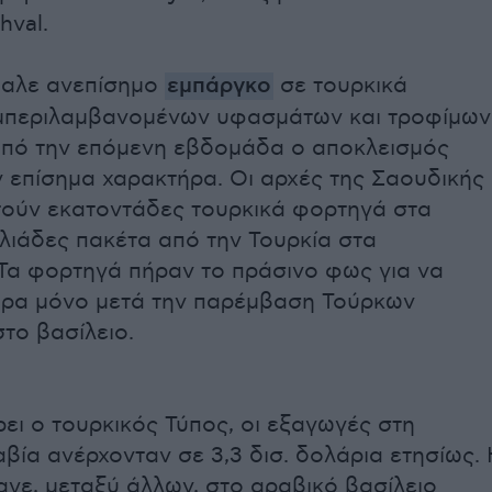
hval.
βαλε ανεπίσημο
εμπάργκο
σε τουρκικά
υμπεριλαμβανομένων υφασμάτων και τροφίμων
από την επόμενη εβδομάδα ο αποκλεισμός
 επίσημα χαρακτήρα. Οι αρχές της Σαουδικής
ούν εκατοντάδες τουρκικά φορτηγά στα
ιλιάδες πακέτα από την Τουρκία στα
Τα φορτηγά πήραν το πράσινο φως για να
ώρα μόνο μετά την παρέμβαση Τούρκων
το βασίλειο.
ι ο τουρκικός Τύπος, οι εξαγωγές στη
βία ανέρχονταν σε 3,3 δισ. δολάρια ετησίως. 
αγε, μεταξύ άλλων, στο αραβικό βασίλειο