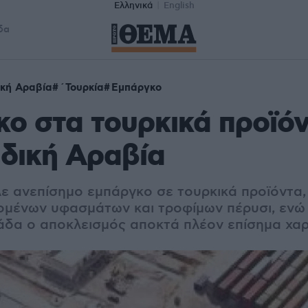
Ελληνικά
English
δα
κή Αραβία
΄Τουρκία
Εμπάργκο
ο στα τουρκικά προϊό
δική Αραβία
λε ανεπίσημο εμπάργκο σε τουρκικά προϊόντα,
μένων υφασμάτων και τροφίμων πέρυσι, ενώ
δα ο αποκλεισμός αποκτά πλέον επίσημα χα