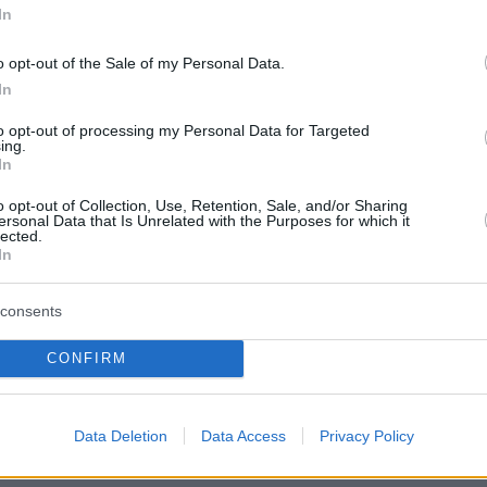
In
τη δολοφονία του δημοσιογράφου Τζαμάλ
018 στην Κωνσταντινούπολη.
o opt-out of the Sale of my Personal Data.
In
to opt-out of processing my Personal Data for Targeted
ερα
ing.
In
κτο δελτίο επικίνδυνων φαινομένων -
o opt-out of Collection, Use, Retention, Sale, and/or Sharing
ersonal Data that Is Unrelated with the Purposes for which it
lected.
χρι το πρωί της Τρίτης
In
ραση της Αθήνας για την τουρκική πρόκληση
consents
ιζο: «Να οδηγηθούν ενώπιον της δικαιοσύνη
CONFIRM
»
όμβα Νew York Times: O Tραμπ πλήρωνε 750
Data Deletion
Data Access
Privacy Policy
υς το χρόνο!