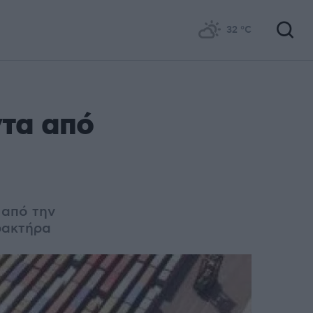
32
°C
ντα από
 από την
ρακτήρα