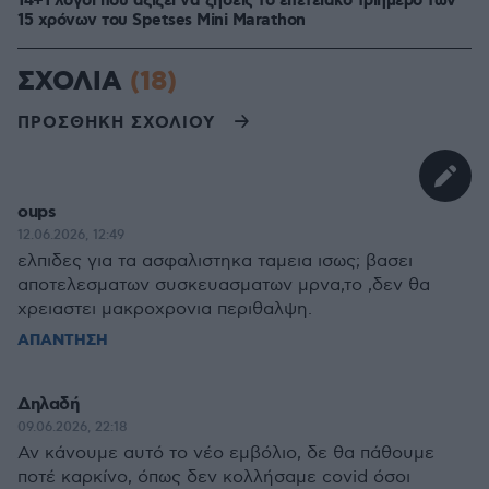
14+1 λόγοι που αξίζει να ζήσεις το επετειακό τριήμερο των
15 χρόνων του Spetses Mini Marathon
ΣΧΟΛΙΑ
(18)
ΠΡΟΣΘΗΚΗ ΣΧΟΛΙΟΥ
oups
12.06.2026, 12:49
ελπιδες για τα ασφαλιστηκα ταμεια ισως; βασει
αποτελεσματων συσκευασματων μρνα,το ,δεν θα
χρειαστει μακροχρονια περιθαλψη.
ΑΠΑΝΤΗΣΗ
Δηλαδή
09.06.2026, 22:18
Αν κάνουμε αυτό το νέο εμβόλιο, δε θα πάθουμε
ποτέ καρκίνο, όπως δεν κολλήσαμε covid όσοι