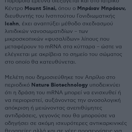
Παρόμοια έρευνα διεξάγεται και στο Ιατρικό
Mount Sinai,
Μπράιαν Μπράουν,
Κέντρο
όπου ο
διευθυντής του Ινστιτούτου Γονιδιωματικής
Icahn
, έχει αναπτύξει μέθοδο σχεδιασμού
λιπιδικών νανοσωματιδίων – των
μικροσκοπικών «φυσαλίδων» λίπους που
μεταφέρουν το mRNA στα κύτταρα – ώστε να
ελέγχεται με ακρίβεια το σημείο του σώματος
στο οποίο θα κατευθύνεται.
Μελέτη που δημοσιεύθηκε τον Απρίλιο στο
Nature Biotechnology
περιοδικό
υποδεικνύει
ότι η δράση του mRNA μπορεί να ενισχυθεί ή
να περιοριστεί, αυξάνοντας την ανοσολογική
απόκριση ή μειώνοντας ανεπιθύμητες
αντιδράσεις, γεγονός που θα μπορούσε να
οδηγήσει σε ακόμη ισχυρότερες αντικαρκινικές
θεραπείες αλλά και σε νέες προσεγγίσεις για