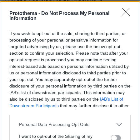
Ένωσης Έρευνας για τον Καρκίνο, ο
Μπαλατσάντραν
ανακοίνωσε ότι από τους οκτώ
Protothema -
Do Not Process My Personal
ασθενείς με καρκίνο του παγκρέατος που
Information
παρουσίασαν ανοσολογική απόκριση στο
εμβόλιο, οι επτά παραμένουν ζωντανοί έως και
If you wish to opt-out of the sale, sharing to third parties, or
processing of your personal or sensitive information for
έξι χρόνια αργότερα. Βρίσκεται ήδη σε εξέλιξη
targeted advertising by us, please use the below opt-out
παγκόσμια μελέτη δεύτερης φάσης με 260
section to confirm your selection. Please note that after your
ασθενείς, η οποία θα επιχειρήσει να
opt-out request is processed you may continue seeing
επιβεβαιώσει τα αποτελέσματα.
interest-based ads based on personal information utilized by
us or personal information disclosed to third parties prior to
your opt-out. You may separately opt-out of the further
«Θα ήταν πραγματική επανάσταση αν το mRNA
disclosure of your personal information by third parties on the
αποδεικνυόταν η τεχνολογία που τελικά
IAB’s list of downstream participants. This information may
καταφέρνει να προκαλέσει μια κλινικά
also be disclosed by us to third parties on the
IAB’s List of
Downstream Participants
that may further disclose it to other
σημαντική ανοσολογική απόκριση»,
δήλωσε ο
third parties.
δρ Ρόμπερτ Βόντερχαϊντ
, διευθυντής του
Abramson Cancer Center του Πανεπιστημίου
Please note that this website/app uses one or more Google
Personal Data Processing Opt Outs
services and may gather and store information including but
της Πενσιλβάνια.
not limited to your visit or usage behaviour. You may click to
I want to opt-out of the Sharing of my