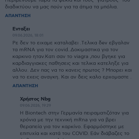
Περιμένουμε τώρα τα ψέκια και τους "γιατρούς" του
διαδικτύου να μας πούν για τα άτιμα τα μπόλια.
ΑΠΑΝΤΗΣΗ
Ενταξει
09.06.2026, 18:01
Ρε δεν το ειχαμε καταλαβει .Tελικα δeν εβγαλαν
τα mRNA για τον covid..Δοκιμαστικα για τον
καρκινο ηταν.Κατι σαν το viagra ,που βγηκε για
καρδιαγγιακες παθησεις και τελικα κατεληξε για
αλλου. Δεν πας να το κανεις πρωτος ? Μπορει και
να το εχεις αναγκη. Και αν δεις καλο ερχομαστε .
ΑΠΑΝΤΗΣΗ
Χρήστος Nbg
09.06.2026, 19:29
Η Biontech στην Γερμανία πειραματιζόταν για
χρόνια με την τεχνική mRna για να βρει
θεραπεία για τον καρκίνο. Εφαρμόστηκε με
επιτυχία και κατά του COVID. Εάν διάβαζες το