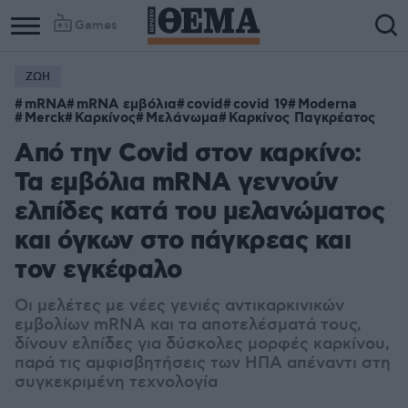
Games
ΖΩΗ
mRNA
mRNA εμβόλια
covid
covid 19
Moderna
Merck
Καρκίνος
Μελάνωμα
Καρκίνος Παγκρέατος
Από την Covid στον καρκίνο:
Τα εμβόλια mRNA γεννούν
ελπίδες κατά του μελανώματος
και όγκων στο πάγκρεας και
τον εγκέφαλο
Οι μελέτες με νέες γενιές αντικαρκινικών
εμβολίων mRNA και τα αποτελέσματά τους,
δίνουν ελπίδες για δύσκολες μορφές καρκίνου,
παρά τις αμφισβητήσεις των ΗΠΑ απέναντι στη
συγκεκριμένη τεχνολογία