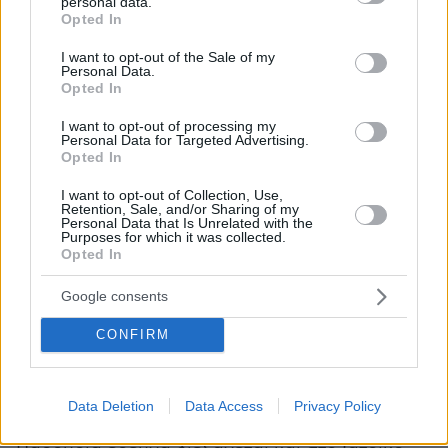
personal data.
grant or deny consent to Google and its third-party tags to
Opted In
Το λογισμικό του ανθρώπινου σώματος
use your data for below specified purposes in below Google
consent section.
I want to opt-out of the Sale of my
Το αγγελιαφόρο ριβονουκλεϊκό οξύ, γνωστό ως
Personal Data.
mRNA, υπάρχει φυσιολογικά σε κάθε κύτταρο
Opted In
του ανθρώπινου σώματος. Αποστολή του είναι
I want to opt-out of processing my
να μεταφέρει γενετικές οδηγίες από τον
Personal Data for Targeted Advertising.
Opted In
πυρήνα του κυττάρου στα τμήματα που
παράγουν συγκεκριμένες πρωτεΐνες.
I want to opt-out of Collection, Use,
Retention, Sale, and/or Sharing of my
Personal Data that Is Unrelated with the
Purposes for which it was collected.
Ο δρ Σαγιούρ χαρακτηρίζει το mRNA ως
«το
Opted In
λογισμικό του ανθρώπινου σώματος».
Όπως
εξηγεί, μπορεί να επαναπρογραμματιστεί ώστε
Google consents
να εκτελεί διαφορετικές λειτουργίες, μεταξύ
CONFIRM
των οποίων και η παραγωγή πρωτεϊνών που
εκπαιδεύουν το ανοσοποιητικό σύστημα να
επιτίθεται σε ιούς ή καρκινικά κύτταρα.
Data Deletion
Data Access
Privacy Policy