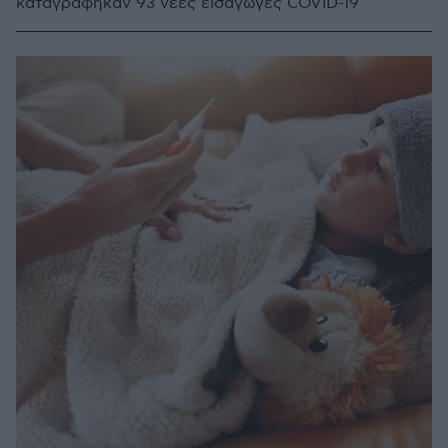
καταγράφηκαν 93 νέες εισαγωγές COVID-19