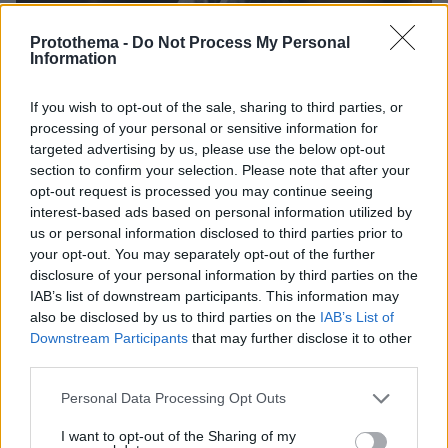
Protothema -
Do Not Process My Personal
Information
If you wish to opt-out of the sale, sharing to third parties, or
processing of your personal or sensitive information for
targeted advertising by us, please use the below opt-out
section to confirm your selection. Please note that after your
opt-out request is processed you may continue seeing
interest-based ads based on personal information utilized by
us or personal information disclosed to third parties prior to
your opt-out. You may separately opt-out of the further
10
11.05.2026, 19:32
Σοκ στην Ισπανία: Σπίτι-κολαστήριο για τρία παιδιά, οι
disclosure of your personal information by third parties on the
γονείς τους τα κρατούσαν έγκλειστα για τέσσερα
IAB’s list of downstream participants. This information may
χρόνια για να μην κολλήσουν κορωνοϊό
also be disclosed by us to third parties on the
IAB’s List of
Downstream Participants
that may further disclose it to other
Στους γονείς επιβλήθηκαν τρία χρόνια φυλάκιση,
third parties.
ενώ σύμφωνα με τις Αρχές τα παιδιά αντιμετωπίζουν
σοβαρά ψυχολογικά προβλήματα και δυσκολίες
Please note that this website/app uses one or more Google
Personal Data Processing Opt Outs
κοινωνικής προσαρμογής - Ζούσαν σε άθλιες
services and may gather and store information including but
συνθήκες, υποχρεώνονταν να φοράνε πάνες
not limited to your visit or usage behaviour. You may click to
I want to opt-out of the Sharing of my