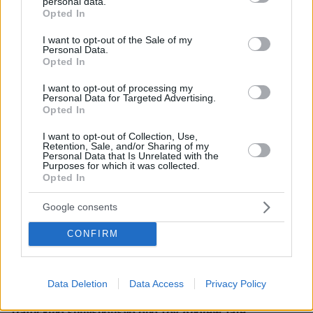
personal data.
grant or deny consent to Google and its third-party tags to
Opted In
ΡΟΗ ΕΙΔΗΣΕΩΝ
use your data for below specified purposes in below Google
consent section.
I want to opt-out of the Sale of my
Personal Data.
Ειδήσεις
Δημοφιλή
Σχολιασμένα
Opted In
πριν 9 λεπτά
I want to opt-out of processing my
Μπλόκο της Γαλλίας στις ανεπιθύμητες διαφημιστικές
Personal Data for Targeted Advertising.
Opted In
κλήσεις, πότε ξεκινά η απαγόρευση
πριν 11 λεπτά
I want to opt-out of Collection, Use,
Retention, Sale, and/or Sharing of my
Ισόβια στον 25χρονο Αφγανό που σκότωσε δύο
Personal Data that Is Unrelated with the
ανθρώπους ρίχνοντας το ΙΧ του σε διαδήλωση στο
Purposes for which it was collected.
Μόναχο
Opted In
πριν 13 λεπτά
Google consents
Το ταξίδι που θεωρείται το ωραιότερο στον κόσμο
CONFIRM
πριν 22 λεπτά
Φωτιά στο Αριοχώρι Καλαμάτας, επιχειρούν δύο
αεροσκάφη
Data Deletion
Data Access
Privacy Policy
πριν 24 λεπτά
ΗΠΑ: Εθισμένοι θεατές webcam αποκάλυψαν κύκλωμα
trafficking εμπνευσμένο από τον Andrew Tate