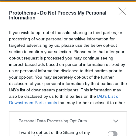
ΣΧΌΛΙΟ *
Protothema -
Do Not Process My Personal
Information
If you wish to opt-out of the sale, sharing to third parties, or
processing of your personal or sensitive information for
targeted advertising by us, please use the below opt-out
section to confirm your selection. Please note that after your
opt-out request is processed you may continue seeing
interest-based ads based on personal information utilized by
Απομένουν
2500
χαρακτήρες
us or personal information disclosed to third parties prior to
your opt-out. You may separately opt-out of the further
disclosure of your personal information by third parties on the
IAB’s list of downstream participants. This information may
also be disclosed by us to third parties on the
IAB’s List of
Downstream Participants
that may further disclose it to other
third parties.
* Υποχρεωτικά πεδία
Please note that this website/app uses one or more Google
Personal Data Processing Opt Outs
services and may gather and store information including but
not limited to your visit or usage behaviour. You may click to
I want to opt-out of the Sharing of my