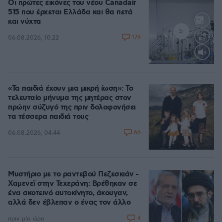
Οι πρώτες εικόνες του νέου Canadair
515 που έρχεται Ελλάδα και θα πετά
και νύχτα
176
06.08.2026, 10:22
Loaded
:
71.95%
«Τα παιδιά έχουν μια μικρή ίωση»: Το
τελευταίο μήνυμα της μητέρας στον
πρώην σύζυγό της πριν δολοφονήσει
τα τέσσερα παιδιά τους
66
06.08.2026, 04:44
Μυστήριο με το ραντεβού Πεζεσκιάν -
Χαμενεϊ στην Τεχεράνη: Βρέθηκαν σε
ένα σκοτεινό αυτοκίνητο, άκουγαν,
αλλά δεν έβλεπαν ο ένας τον άλλο
4
πριν μία ώρα