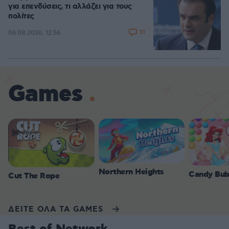
για επενδύσεις, τι αλλάζει για τους
πολίτες
31
06.08.2026, 12:56
Games
Northern Heights
Candy Bub
Cut The Rope
ΔΕΙΤΕ ΟΛΑ ΤΑ GAMES