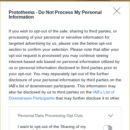
Protothema -
Do Not Process My Personal
Information
If you wish to opt-out of the sale, sharing to third parties, or
processing of your personal or sensitive information for
targeted advertising by us, please use the below opt-out
section to confirm your selection. Please note that after your
opt-out request is processed you may continue seeing
interest-based ads based on personal information utilized by
us or personal information disclosed to third parties prior to
your opt-out. You may separately opt-out of the further
disclosure of your personal information by third parties on the
IAB’s list of downstream participants. This information may
12.02.2025, 08:01
also be disclosed by us to third parties on the
IAB’s List of
Παιδικός καρκίνος: Πάνω από 85% η ίαση – Οι κυτταρικές
Downstream Participants
that may further disclose it to other
και γονιδιακές θεραπείες που δίνουν ελπίδα
third parties.
Please note that this website/app uses one or more Google
Personal Data Processing Opt Outs
Thema Insights
services and may gather and store information including but
not limited to your visit or usage behaviour. You may click to
I want to opt-out of the Sharing of my