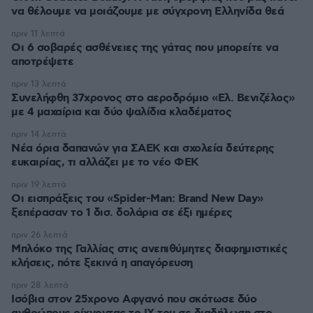
να θέλουμε να μοιάζουμε με σύγχρονη Ελληνίδα θεά
πριν 11 λεπτά
Οι 6 σοβαρές ασθένειες της γάτας που μπορείτε να
αποτρέψετε
πριν 13 λεπτά
Συνελήφθη 37χρονος στο αεροδρόμιο «Ελ. Βενιζέλος»
με 4 μαχαίρια και δύο ψαλίδια κλαδέματος
πριν 14 λεπτά
Νέα όρια δαπανών για ΣΑΕΚ και σχολεία δεύτερης
ευκαιρίας, τι αλλάζει με το νέο ΦΕΚ
πριν 19 λεπτά
Οι εισπράξεις του «Spider-Man: Brand New Day»
ξεπέρασαν το 1 δισ. δολάρια σε έξι ημέρες
πριν 26 λεπτά
Μπλόκο της Γαλλίας στις ανεπιθύμητες διαφημιστικές
κλήσεις, πότε ξεκινά η απαγόρευση
πριν 28 λεπτά
Ισόβια στον 25χρονο Αφγανό που σκότωσε δύο