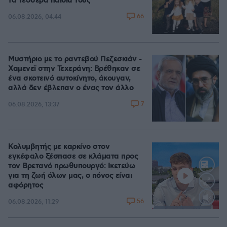
τα τέσσερα παιδιά τους
66
06.08.2026, 04:44
Μυστήριο με το ραντεβού Πεζεσκιάν -
Χαμενεϊ στην Τεχεράνη: Βρέθηκαν σε
ένα σκοτεινό αυτοκίνητο, άκουγαν,
αλλά δεν έβλεπαν ο ένας τον άλλο
7
06.08.2026, 13:37
Κολυμβητής με καρκίνο στον
εγκέφαλο ξέσπασε σε κλάματα προς
τον Βρετανό πρωθυπουργό: Ικετεύω
για τη ζωή όλων μας, ο πόνος είναι
αφόρητος
56
06.08.2026, 11:29
Loaded
:
88.05%