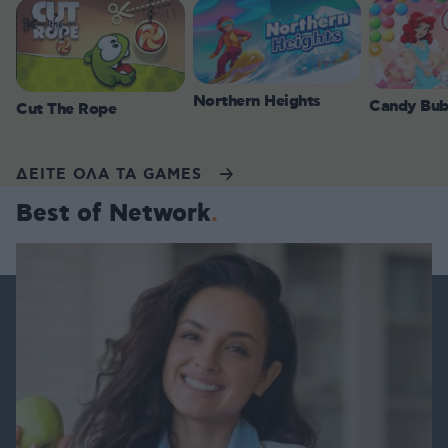
Northern Heights
Candy Bub
Cut The Rope
ΔΕΙΤΕ ΟΛΑ ΤΑ GAMES
Best of Network