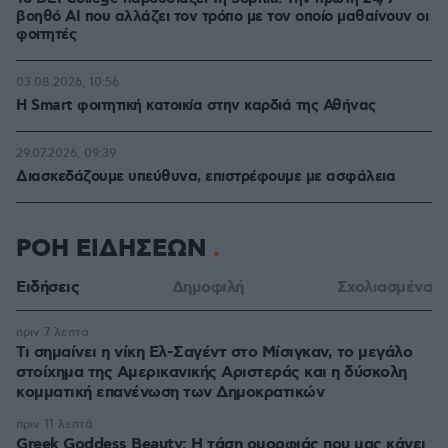
βοηθό AI που αλλάζει τον τρόπο με τον οποίο μαθαίνουν οι
φοιτητές
03.08.2026, 10:56
Η Smart φοιτητική κατοικία στην καρδιά της Αθήνας
29.07.2026, 09:39
Διασκεδάζουμε υπεύθυνα, επιστρέφουμε με ασφάλεια
ΡΟΗ ΕΙΔΗΣΕΩΝ
Ειδήσεις
Δημοφιλή
Σχολιασμένα
πριν 7 λεπτά
Τι σημαίνει η νίκη Ελ-Σαγέντ στο Μίσιγκαν, το μεγάλο
στοίχημα της Aμερικανικής Αριστεράς και η δύσκολη
κομματική επανένωση των Δημοκρατικών
πριν 11 λεπτά
Greek Goddess Beauty: Η τάση ομορφιάς που μας κάνει