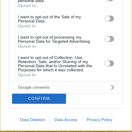
personal data.
grant or deny consent to Google and its third-party tags to
Opted In
use your data for below specified purposes in below Google
consent section.
I want to opt-out of the Sale of my
Personal Data.
Opted In
I want to opt-out of processing my
Personal Data for Targeted Advertising.
Opted In
I want to opt-out of Collection, Use,
Retention, Sale, and/or Sharing of my
Personal Data that Is Unrelated with the
Purposes for which it was collected.
Opted In
Google consents
CONFIRM
Data Deletion
Data Access
Privacy Policy
30.07.2026, 09:33
Το DEI College παρουσιάζει τη Sophia. Την πρώτη 24/7