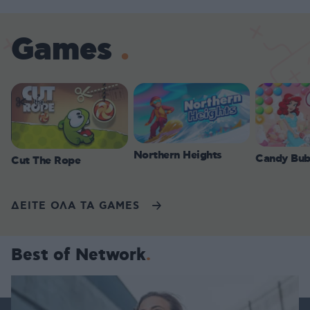
Games
Northern Heights
Candy Bub
Cut The Rope
ΔΕΙΤΕ ΟΛΑ ΤΑ GAMES
Best of Network