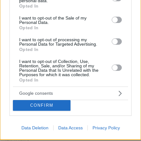
personal data.
grant or deny consent to Google and its third-party tags to
Opted In
Από μαθητής, φοιτητής σε άλλη πόλη!
use your data for below specified purposes in below Google
consent section.
I want to opt-out of the Sale of my
05.08.2026, 08:38
Personal Data.
Opted In
H Kaizen Gaming στο Παγκόσμιο Kύπελλο: Μία
διοργάνωση, δώδεκα πόλεις, χιλιάδες κοινές στιγμές
I want to opt-out of processing my
Personal Data for Targeted Advertising.
Opted In
04.08.2026, 11:20
Πώς μια απλή ιδέα εξελίχθηκε σε κορυφαίο θεσμό
I want to opt-out of Collection, Use,
ρομποτικής στην Ελλάδα
Retention, Sale, and/or Sharing of my
Personal Data that Is Unrelated with the
Purposes for which it was collected.
Opted In
ΡΟΗ ΕΙΔΗΣΕΩΝ
Google consents
Ειδήσεις
Δημοφιλή
Σχολιασμένα
CONFIRM
πριν 9 λεπτά
Η Κατερίνα Σακελλαροπούλου στην Επίδαυρο για την
Data Deletion
Data Access
Privacy Policy
παράσταση Αντιγόνη - Δείτε την εμφάνισή της
πριν 11 λεπτά