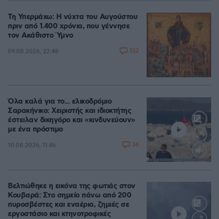
Τη Υπερμάχω: Η νύχτα του Αυγούστου
πριν από 1.400 χρόνια, που γέννησε
τον Ακάθιστο Ύμνο
132
09.08.2026, 22:48
Όλα καλά για το... ελικοδρόμιο
Σαρακήνικο: Χειριστής και ιδιοκτήτης
έστειλαν δικηγόρο και «κινδυνεύουν»
με ένα πρόστιμο
36
10.08.2026, 11:46
Loaded
:
100.00%
Βελτιώθηκε η εικόνα της φωτιάς στον
Κουβαρά: Στο σημείο πάνω από 200
πυροσβέστες και εναέρια, ζημιές σε
εργοστάσιο και κτηνοτροφικές