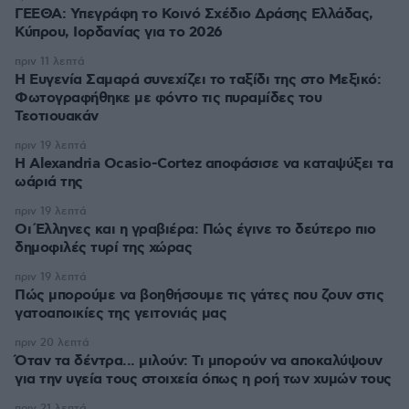
ΓΕΕΘΑ: Υπεγράφη το Κοινό Σχέδιο Δράσης Ελλάδας,
Κύπρου, Ιορδανίας για το 2026
πριν 11 λεπτά
Η Ευγενία Σαμαρά συνεχίζει το ταξίδι της στο Μεξικό:
Φωτογραφήθηκε με φόντο τις πυραμίδες του
Τεοτιουακάν
πριν 19 λεπτά
Η Alexandria Ocasio-Cortez αποφάσισε να καταψύξει τα
ωάριά της
πριν 19 λεπτά
Οι Έλληνες και η γραβιέρα: Πώς έγινε το δεύτερο πιο
δημοφιλές τυρί της χώρας
πριν 19 λεπτά
Πώς μπορούμε να βοηθήσουμε τις γάτες που ζουν στις
γατοαποικίες της γειτονιάς μας
πριν 20 λεπτά
Όταν τα δέντρα... μιλούν: Τι μπορούν να αποκαλύψουν
για την υγεία τους στοιχεία όπως η ροή των χυμών τους
πριν 21 λεπτά