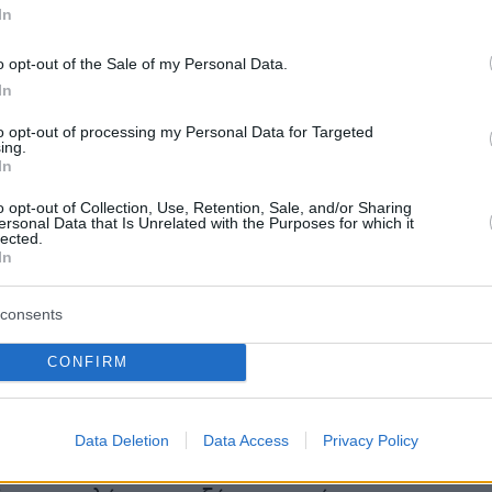
ημερησίως, χωρίς περαιτέρω όφελος σε
In
ς ποσότητες.
o opt-out of the Sale of my Personal Data.
In
ς σημειώνουν ότι τα όσπρια και η σόγια είναι
to opt-out of processing my Personal Data for Targeted
ing.
κάλιο, μαγνήσιο και φυτικές ίνες, συστατικά
In
νωστό ότι συμβάλλουν στη μείωση της
o opt-out of Collection, Use, Retention, Sale, and/or Sharing
 πίεσης. Παράλληλα, πρόσφατες έρευνες
ersonal Data that Is Unrelated with the Purposes for which it
lected.
ι η ζύμωση των διαλυτών φυτικών ινών από τα
In
τη σόγια παράγει λιπαρά οξέα βραχείας
 οποία επηρεάζουν τη διαστολή των
consents
γγείων. Επιπλέον, οι ισοφλαβόνες της σόγια
CONFIRM
ίσης να συμβάλλουν στη μείωση της
πίεσης.
Data Deletion
Data Access
Privacy Policy
ές αναγνωρίζουν ωστόσο αρκετούς