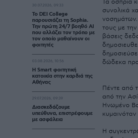
Τα όσπρια κ
30.07.2026, 09:33
συνολικά χ
Το DEI College
νοσημάτων.
παρουσιάζει τη Sophia.
Την πρώτη 24/7 βοηθό AI
τους με την
που αλλάζει τον τρόπο με
βάσεις δεδο
τον οποίο μαθαίνουν οι
δημοσιευθεί
φοιτητές
δημοσιεύσε
δώδεκα προ
03.08.2026, 10:56
Η Smart φοιτητική
κατοικία στην καρδιά της
Αθήνας
Πέντε από τ
από την Ασί
29.07.2026, 09:39
Ηνωμένο Βα
Διασκεδάζουμε
υπεύθυνα, επιστρέφουμε
κυμαινόταν 
με ασφάλεια
Η συγκεντρ