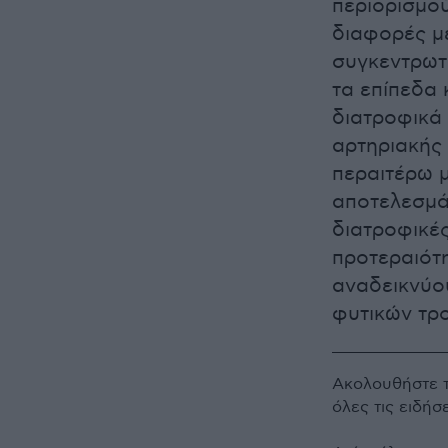
περιορισμού
διαφορές μ
συγκεντρωτι
τα επίπεδα
διατροφικά 
αρτηριακής 
περαιτέρω μ
αποτελεσμά
διατροφικές
προτεραιότη
αναδεικνύο
φυτικών τρ
Ακολουθήστε 
όλες τις ειδήσ