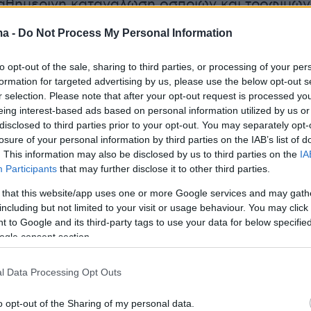
αθημερινή κατανάλωση οσπρίων και τροφίμων
δέεται με μειωμένο κίνδυνο εμφάνισης
ma -
Do Not Process My Personal Information
 Σε σύγκριση με όσους κατανάλωναν λίγα
 άτομα με υψηλή κατανάλωση είχαν 16%
to opt-out of the sale, sharing to third parties, or processing of your per
πιθανότητα να εμφανίσουν υψηλή αρτηριακή
formation for targeted advertising by us, please use the below opt-out s
r selection. Please note that after your opt-out request is processed y
στοιχα, όσοι κατανάλωναν περισσότερα
eing interest-based ads based on personal information utilized by us or
γιας είχαν 19% χαμηλότερο κίνδυνο εμφάνισης
disclosed to third parties prior to your opt-out. You may separately opt-
ς σε σχέση με όσους κατανάλωναν μικρές
losure of your personal information by third parties on the IAB’s list of
. This information may also be disclosed by us to third parties on the
IA
Participants
that may further disclose it to other third parties.
 that this website/app uses one or more Google services and may gath
ξιολόγηση της συσχέτισης μεταξύ ποσότητας
including but not limited to your visit or usage behaviour. You may click 
 και μείωσης του κινδύνου, οι ερευνητές
 to Google and its third-party tags to use your data for below specifi
ν γραμμική μείωση του κινδύνου κατά 30% για
ogle consent section.
ως περίπου τα 170 γραμμάρια ημερησίως. Για
l Data Processing Opt Outs
 σόγιας, το μεγαλύτερο ποσοστό μείωσης του
28% έως 29%) παρατηρήθηκε στα 60 έως 80
o opt-out of the Sharing of my personal data.