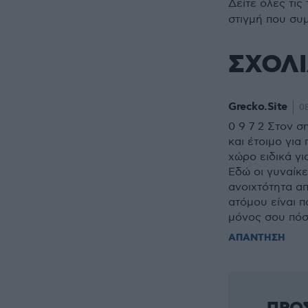
Δείτε όλες τις
στιγμή που συ
ΣΧΟΛ
Grecko.Site
08
0 9 7 2 Στον σ
και έτοιμο για
χώρο ειδικά γ
Εδώ οι γυναίκε
ανοιχτότητα α
ατόμου είναι π
μόνος σου πόσ
ΑΠΑΝΤΗΣΗ