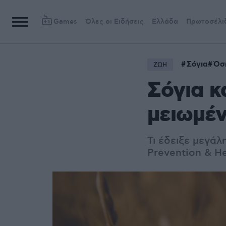
Games
Όλες οι Ειδήσεις
Ελλάδα
Πρωτοσέλι
Σόγια
Όσ
ΖΩΗ
Σόγια κ
μειωμέν
Τι έδειξε μεγάλ
Prevention & He