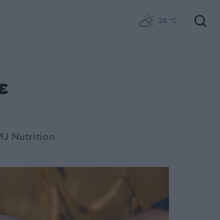
28
°C
ε
J Nutrition