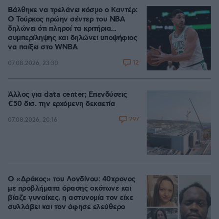
Βάλθηκε να τρελάνει κόσμο ο Καντέρ:
Ο Τούρκος πρώην σέντερ του NBA
δηλώνει ότι πληροί τα κριτήρια...
συμπερίληψης και δηλώνει υποψήφιος
να παίξει στο WNBA
12
07.08.2026, 23:30
Άλλος για data center; Επενδύσεις
€50 δισ. την ερχόμενη δεκαετία
297
07.08.2026, 20:16
Ο «Δράκος» του Λονδίνου: 40χρονος
με προβλήματα όρασης σκότωνε και
βίαζε γυναίκες, η αστυνομία τον είχε
συλλάβει και τον άφησε ελεύθερο