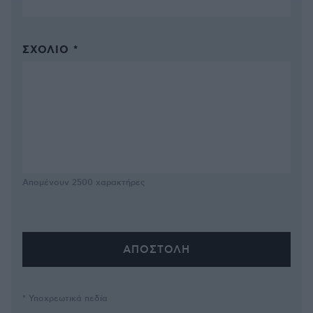
ΣΧΌΛΙΟ *
Απομένουν
2500
χαρακτήρες
* Υποχρεωτικά πεδία