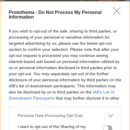
Protothema -
Do Not Process My Personal
Information
If you wish to opt-out of the sale, sharing to third parties, or
processing of your personal or sensitive information for
targeted advertising by us, please use the below opt-out
section to confirm your selection. Please note that after your
opt-out request is processed you may continue seeing
interest-based ads based on personal information utilized by
us or personal information disclosed to third parties prior to
your opt-out. You may separately opt-out of the further
disclosure of your personal information by third parties on the
IAB’s list of downstream participants. This information may
also be disclosed by us to third parties on the
IAB’s List of
Downstream Participants
that may further disclose it to other
27.07.2026, 06:00
third parties.
Το μέλλον της τεχνολογίας
Please note that this website/app uses one or more Google
Personal Data Processing Opt Outs
services and may gather and store information including but
03.08.2026, 10:56
not limited to your visit or usage behaviour. You may click to
I want to opt-out of the Sharing of my