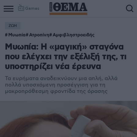
Games
ΖΩΗ
Column
Column
Μυωπία
Ατροπίνη
Αμφιβληστροειδής
1
2
Μυωπία: Η «μαγική» σταγόνα
που ελέγχει την εξέλιξή της, τι
υποστηρίζει νέα έρευνα
Τα ευρήματα αναδεικνύουν μια απλή, αλλά
πολλά υποσχόμενη προσέγγιση για τη
μακροπρόθεσμη φροντίδα της όρασης