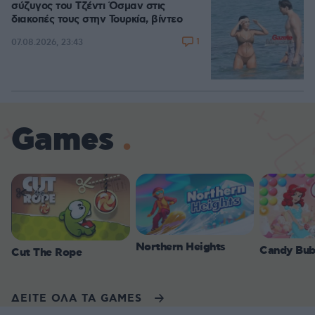
σύζυγος του Τζέντι Όσμαν στις
διακοπές τους στην Τουρκία, βίντεο
1
07.08.2026, 23:43
Games
Northern Heights
Candy Bub
Cut The Rope
ΔΕΙΤΕ ΟΛΑ ΤΑ GAMES