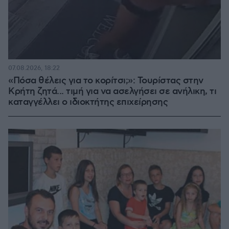
07.08.2026, 18:22
«Πόσα θέλεις για το κορίτσι;»: Τουρίστας στην
Κρήτη ζητά... τιμή για να ασελγήσει σε ανήλικη, τι
καταγγέλλει ο ιδιοκτήτης επιχείρησης