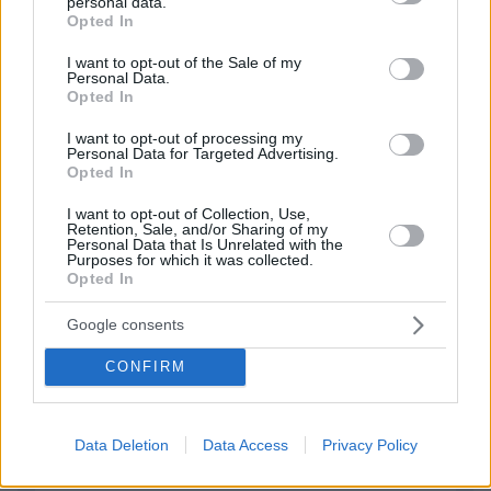
Η Smart φοιτητική κατοικία στην καρδιά της Αθήνας
personal data.
grant or deny consent to Google and its third-party tags to
Opted In
use your data for below specified purposes in below Google
26.07.2026, 09:54
consent section.
I want to opt-out of the Sale of my
Επαγγελματική Εκπαίδευση & Εξειδίκευση: Το Mοντέλο που
Personal Data.
σε Bάζει στην Aγορά Eργασίας
Opted In
I want to opt-out of processing my
ΣΧΟΛΙΑ
Personal Data for Targeted Advertising.
Opted In
ΠΡΟΣΘΗΚΗ ΣΧΟΛΙΟΥ
I want to opt-out of Collection, Use,
Retention, Sale, and/or Sharing of my
Personal Data that Is Unrelated with the
Purposes for which it was collected.
ΠΡΟΣΘΗΚΗ ΣΧΟΛΙΟΥ
Opted In
ΌΝΟΜΑ *
Google consents
CONFIRM
EMAIL
Data Deletion
Data Access
Privacy Policy