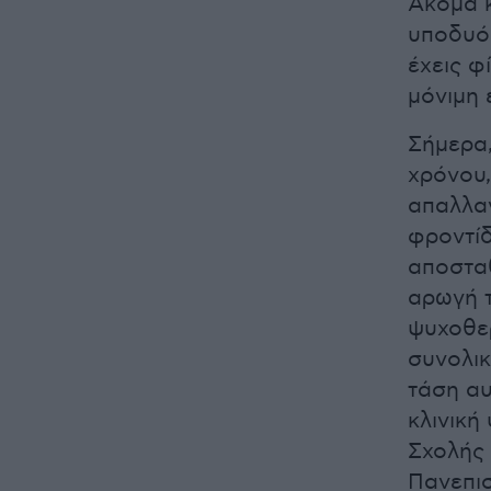
Ακόμα κ
υποδυόμ
έχεις φ
μόνιμη 
Σήμερα,
χρόνου
απαλλα
φροντίδ
αποσταθ
αρωγή τ
ψυχοθερ
συνολικ
τάση αυ
κλινική
Σχολής 
Πανεπισ