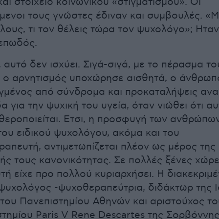
αι στοιχείο κοινωνικού «στιγματισμού». Οι
ενοι τους γνώστες έδιναν και συμβουλές. «
ίλους, τι τον θέλεις τώρα τον ψυχολόγο»; Ηταν
επωδός.
 αυτό δεν ισχύει. Σιγά-σιγά, με το πέρασμα το
, ο αρνητισμός υποχώρησε αισθητά, ο άνθρωπ
γμένος από σύνδρομα και προκαταλήψεις ανα
α για την ψυχική του υγεία, όταν νιώθει ότι α
εροποιείται. Ετσι, η προσφυγή των ανθρώπω
ου ειδικού ψυχολόγου, ακόμα και του
απευτή, αντιμετωπίζεται πλέον ως μέρος της
ής τους κανονικότητας. Σε πολλές ξένες χώρε
τή είχε προ πολλού κυριαρχήσει. Η διακεκριμ
 ψυχολόγος -ψυχοθεραπεύτρια, διδάκτωρ της Ι
του Πανεπιστημίου Αθηνών και αριστούχος το
τημίου Paris V Rene Descartes της Σορβόννη