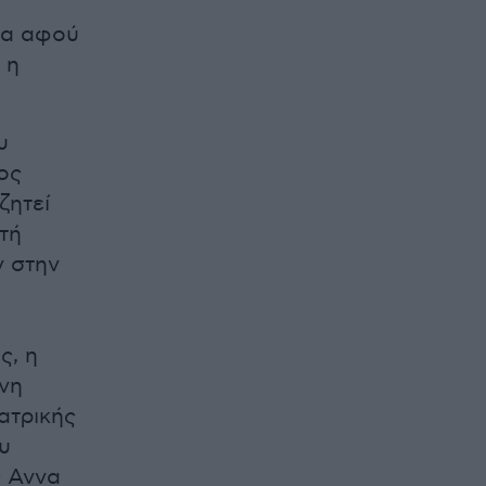
Μα αφού
 η
υ
ος
ζητεί
υτή
ν στην
ς, η
ένη
ατρικής
υ
ς Αννα