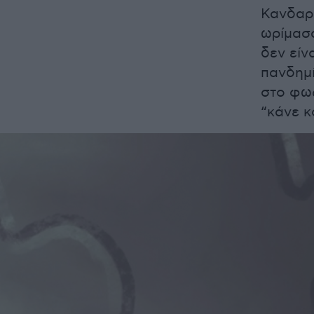
Κανδαρά
ωρίμασ
δεν είν
πανδημί
στο φως
“κάνε κ