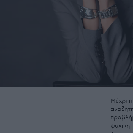
Μέχρι π
αναζήτη
προβλή
ψυχική 