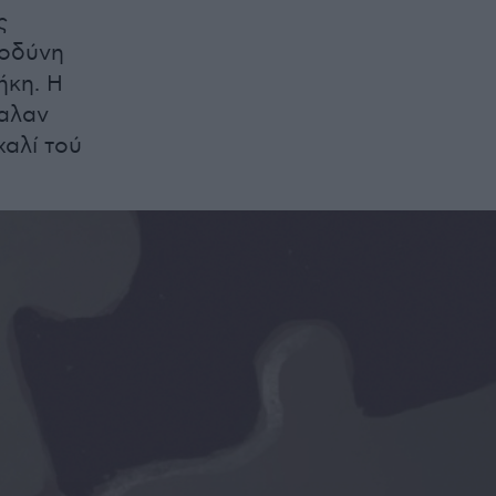
ς
 οδύνη
ήκη. Η
γαλαν
χαλί τού