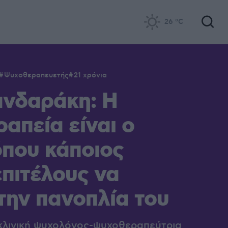
26
°C
Ψυχοθεραπευετής
21 χρόνια
ανδαράκη: Η
απεία είναι ο
που κάποιος
επιτέλους να
την πανοπλία του
 κλινική ψυχολόγος-ψυχοθεραπεύτρια