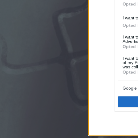
Opted 
I want t
Opted 
I want 
Advertis
Opted 
I want t
of my P
was col
Opted 
Google 