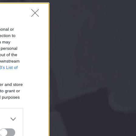
sonal or
ection to
ou may
 personal
out of the
 downstream
B’s List of
er and store
to grant or
ed purposes