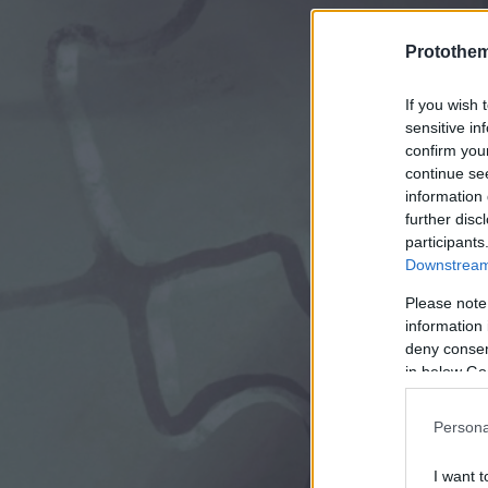
Protothe
If you wish 
sensitive in
confirm you
continue se
information 
further disc
participants
Downstream 
Please note
information 
deny consent
in below Go
Persona
I want t