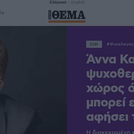
Ελληνικά
English
δα
Ψυχολόγος
ΖΩΗ
Άννα Κ
ψυχοθερ
χώρος ό
μπορεί 
αφήσει 
Η διακεκριμένη