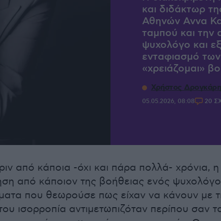
και διδάκτωρ τη
Αθηνών Αννα Κα
ταμπού και την 
ψυχολόγο και εξ
ενταφιασμό των
«χρειάζομαι» βο
Χρήστος Δρογκάρη
05.05.2026, 08:08
20 Σ
ριν από κάποια -όχι και πάρα πολλά- χρόνια, η
ση από κάποιον της βοήθειας ενός ψυχολόγο
ματα που θεωρούσε πως είχαν να κάνουν με τ
του ισορροπία αντιμετωπιζόταν περίπου σαν τ