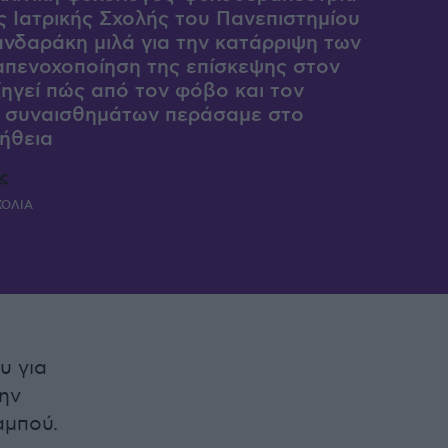
ς Ιατρικής Σχολής του Πανεπιστημίου
νδαράκη μιλά για την κατάρριψη των
απενοχοποίηση της επίσκεψης στον
ηγεί πώς από τον φόβο και τον
 συναισθημάτων περάσαμε στο
ήθεια
ς
ΧΟΛΙΑ
υ για
ην
αμπού.