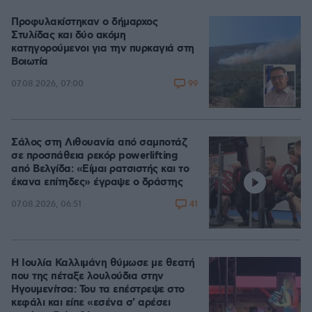
Προφυλακίστηκαν ο δήμαρχος
Στυλίδας και δύο ακόμη
κατηγορούμενοι για την πυρκαγιά στη
Βοιωτία
99
07.08.2026, 07:00
Σάλος στη Λιθουανία από σαμποτάζ
σε προσπάθεια ρεκόρ powerlifting
από Βελγίδα: «Είμαι ρατσιστής και το
έκανα επίτηδες» έγραψε ο δράστης
41
07.08.2026, 06:51
Η Ιουλία Καλλιμάνη θύμωσε με θεατή
που της πέταξε λουλούδια στην
Ηγουμενίτσα: Του τα επέστρεψε στο
κεφάλι και είπε «εσένα σ' αρέσει