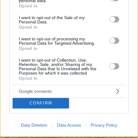
personal data.
grant or deny consent to Google and its third-party tags to
Άκυρες οι εγκύκλιοι που δεν αναρτώνται, υποχρεωτική
Opted In
use your data for below specified purposes in below Google
η δημοσίευσή τους από την 1η Οκτωβρίου
consent section.
I want to opt-out of the Sale of my
πριν 18 λεπτά
Personal Data.
Στην Εισαγγελία από τη ΓΑΔΑ οδηγείται η 46χρονη που
Opted In
κατηγορείται για την επίθεση στη Marfin, δείτε βίντεο
I want to opt-out of processing my
Personal Data for Targeted Advertising.
πριν 22 λεπτά
Opted In
Αλλάζει στρατηγική η Honda για την Ευρώπη
πριν 23 λεπτά
I want to opt-out of Collection, Use,
Retention, Sale, and/or Sharing of my
Γιάννης Βαρδής για τον πατέρα του: Αν σου πω ότι δεν
Personal Data that Is Unrelated with the
λείπεις θα είναι ψέμα, δεν σε ξεχνάμε όμως
Purposes for which it was collected.
Opted In
ΔΕΙΤΕ ΟΛΕΣ ΤΙΣ ΕΙΔΗΣΕΙΣ
Google consents
CONFIRM
ΤΑ ΠΙΟ ΔΗΜΟΦΙΛΗ
Data Deletion
Data Access
Privacy Policy