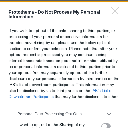
Το street food στα καλύτερά του: 5 επιλογές σε
αθηναϊκές καντίνες και σουβλατζίδικα
Protothema -
Do Not Process My Personal
Information
πριν 11 λεπτά
Αθήνα-Αρβανίτσα-Αντίκυρα: Ένα καλοκαιρινό road trip
από το βουνό στη θάλασσα
If you wish to opt-out of the sale, sharing to third parties, or
processing of your personal or sensitive information for
πριν 12 λεπτά
targeted advertising by us, please use the below opt-out
Greek Goddess Beauty: Η τάση ομορφιάς που μας κάνει
section to confirm your selection. Please note that after your
να θέλουμε να μοιάζουμε με σύγχρονη Ελληνίδα θεά
opt-out request is processed you may continue seeing
πριν 15 λεπτά
interest-based ads based on personal information utilized by
Πότε τα φάρμακα για την υπερπλασία προστάτη δεν
us or personal information disclosed to third parties prior to
«χρειάζονται» – Μελέτη εξηγεί
your opt-out. You may separately opt-out of the further
disclosure of your personal information by third parties on the
πριν 16 λεπτά
IAB’s list of downstream participants. This information may
Έπεσαν οι υπογραφές για το Ειδικό Χωροταξικό Πλαίσιο
also be disclosed by us to third parties on the
IAB’s List of
για τον Τουρισμό: Νέοι κανόνες για δόμηση και
Downstream Participants
that may further disclose it to other
επενδύσεις
third parties.
πριν 17 λεπτά
Ποιο είναι το αγαπημένο αυτοκίνητο του Κυριάκου
Please note that this website/app uses one or more Google
Personal Data Processing Opt Outs
Μητσοτάκη
services and may gather and store information including but
not limited to your visit or usage behaviour. You may click to
I want to opt-out of the Sharing of my
πριν 18 λεπτά