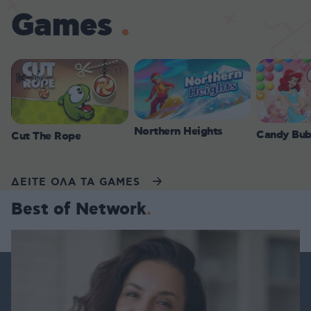
Games
Northern Heights
Candy Bub
Cut The Rope
ΔΕΙΤΕ ΟΛΑ ΤΑ GAMES
Best of Network