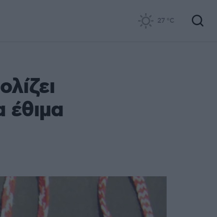
27
°C
ολίζει
α έθιμα