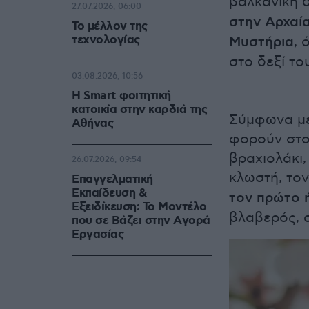
βαλκανική 
27.07.2026, 06:00
στην Αρχαί
Το μέλλον της
τεχνολογίας
Μυστήρια
, 
στο δεξί το
03.08.2026, 10:56
Η Smart φοιτητική
κατοικία στην καρδιά της
Σύμφωνα με 
Αθήνας
φορούν στο
βραχιολάκι,
26.07.2026, 09:54
κλωστή, το
Επαγγελματική
Εκπαίδευση &
τον πρώτο ή
Εξειδίκευση: Το Mοντέλο
βλαβερός, σ
που σε Bάζει στην Aγορά
Eργασίας