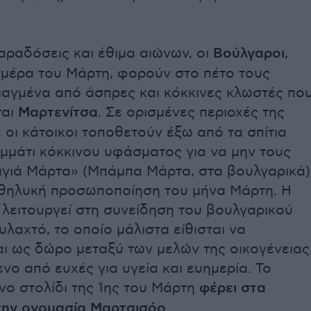
αραδόσεις και έθιμα αιώνων, οι
Βούλγαροι
,
ημέρα του Μάρτη, φορούν στο πέτο τους
ιαγμένα από άσπρες και κόκκινες κλωστές πο
ται
Μαρτενίτσα
. Σε ορισμένες περιοχές της
 οι κάτοικοι τοποθετούν έξω από τα σπίτια
μμάτι κόκκινου υφάσματος για να μην τους
αγιά Μάρτα» (Μπάμπα Μάρτα, στα βουλγαρικά)
η θηλυκή προσωποποίηση του μήνα Μάρτη. Η
 λειτουργεί στη συνείδηση του βουλγαρικού
λαχτό, το οποίο μάλιστα είθισται να
ι ως δώρο μεταξύ των μελών της οικογένειας
ο από ευχές για υγεία και ευημερία. Το
νο στολίδι της 1ης του Μάρτη
φέρει στα
την ονομασία Μαρτσισόρ.