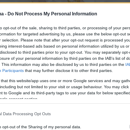
ma -
Do Not Process My Personal Information
to opt-out of the sale, sharing to third parties, or processing of your per
formation for targeted advertising by us, please use the below opt-out s
r selection. Please note that after your opt-out request is processed y
eing interest-based ads based on personal information utilized by us or
disclosed to third parties prior to your opt-out. You may separately opt-
losure of your personal information by third parties on the IAB’s list of
. This information may also be disclosed by us to third parties on the
IA
Participants
that may further disclose it to other third parties.
 that this website/app uses one or more Google services and may gath
including but not limited to your visit or usage behaviour. You may click 
 to Google and its third-party tags to use your data for below specifi
ogle consent section.
ροφυλάσσει επίσης, όπως πιστεύεται, από τα
αι τους ψύλλους και ακόμα απομακρύνει τις
l Data Processing Opt Outs
αι άλλα κακά.
o opt-out of the Sharing of my personal data.