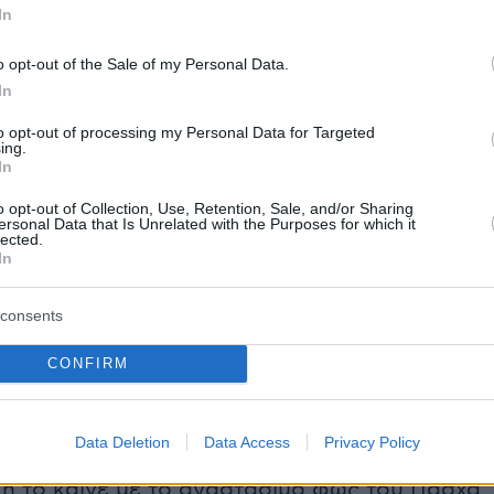
In
ει το sansimera.gr, τον φτιάχνουν την
μέρα του Φλεβάρη και τον φορούν την πρώτη
o opt-out of the Sale of my Personal Data.
ρτη, πριν βγουν από το σπίτι. Σε μερικές
In
 Μάρτης φοριέται στο μεγάλο δάχτυλο του
to opt-out of processing my Personal Data for Targeted
δαχτυλίδι για να μην σκοντάφτει ο κάτοχός
ing.
In
o opt-out of Collection, Use, Retention, Sale, and/or Sharing
ersonal Data that Is Unrelated with the Purposes for which it
lected.
In
ιατί φοράμε το βραχιολάκι με λευκή και
consents
ωστή - Ενα παμπάλαιο έθιμο
CONFIRM
κι αυτό το βγάζουν στο τέλος του μήνα, ή το
νω στις τριανταφυλλιές όταν δουν το πρώτο
Data Deletion
Data Access
Privacy Policy
ια να τον πάρουν τα πουλιά και να χτίσουν τη
ή το καίνε με το αναστάσιμο φως του Πάσχα.