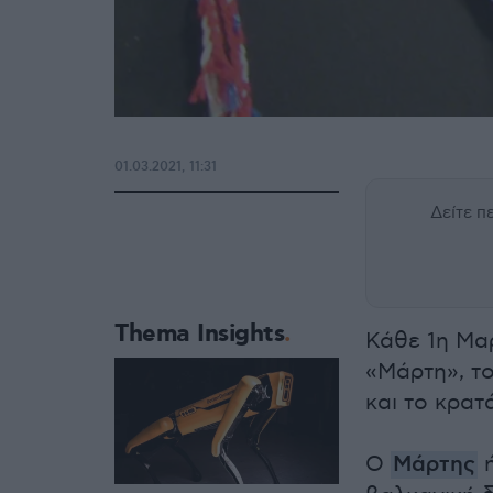
01.03.2021, 11:31
Δείτε 
Thema Insights
Κάθε 1η Μαρ
«Μάρτη», το
και το κρατ
Ο
Μάρτης
ή