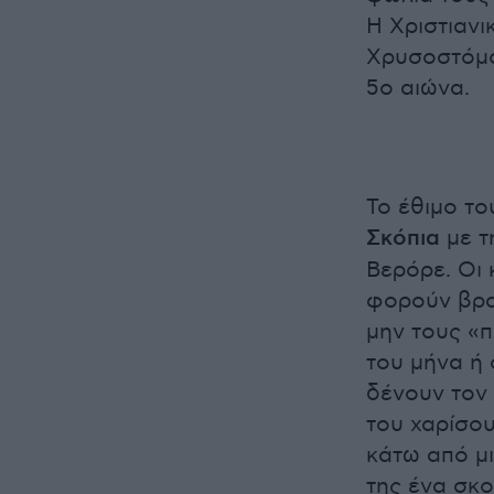
Η Χριστιανι
Χρυσοστόμο
5ο αιώνα.
Το έθιμο το
Σκόπια
με τ
Βερόρε. Οι 
φορούν βρα
μην τους «π
του μήνα ή 
δένουν τον
του χαρίσο
κάτω από μι
της ένα σκο