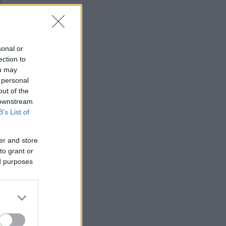
sonal or
ection to
ou may
 personal
out of the
 downstream
B’s List of
er and store
to grant or
ed purposes