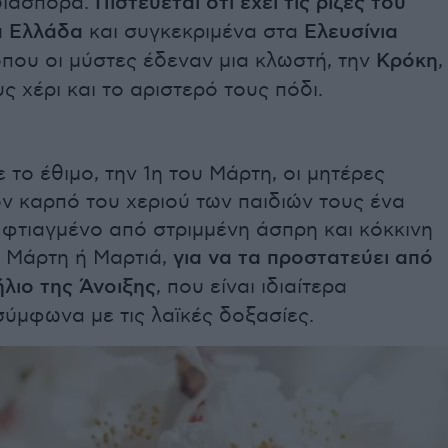
διασπορά.
Πιστεύεται ότι έχει τις ρίζες του
α Ελλάδα
και συγκεκριμένα στα
Ελευσίνια
όπου οι μύστες έδεναν μια κλωστή, την
Κρόκη
,
υς χέρι και το αριστερό τους πόδι.
το έθιμο, την 1η του Μάρτη, οι μητέρες
ν καρπό του χεριού των παιδιών τους ένα
 φτιαγμένο από στριμμένη άσπρη και κόκκινη
ν Μάρτη ή Μαρτιά,
για να τα προστατεύει από
λιο της Άνοιξης
, που είναι ιδιαίτερα
ύμφωνα με τις λαϊκές δοξασίες.