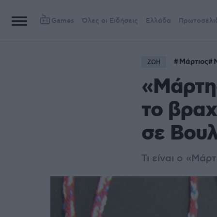
Games
Όλες οι Ειδήσεις
Ελλάδα
Πρωτοσέλι
Μάρτιος
ΖΩΗ
«Μάρτης
το βραχ
σε Βουλ
Τι είναι ο «Μάρ