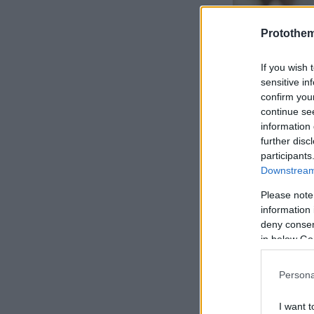
Protothe
If you wish 
sensitive in
confirm you
continue se
information 
further disc
participants
Downstream 
Please note
information 
deny consent
in below Go
Ο Μάρτης π
κουνούπια κ
Persona
αρρώστιες κ
I want t