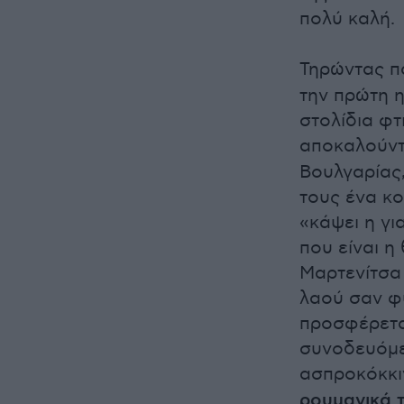
πολύ καλή.
Τηρώντας π
την πρώτη 
στολίδια φτ
αποκαλούν
Βουλγαρίας,
τους ένα κο
«κάψει η γι
που είναι 
Μαρτενίτσα
λαού σαν φυ
προσφέρετα
συνοδευόμεν
ασπροκόκκι
ρουμανικά 