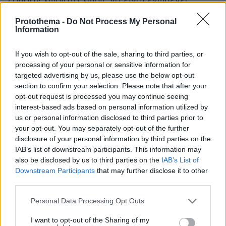
ζούσαν χωριστά χωρίς να είναι ενωμένες
μεταξύ τους αφού υπήρξε συνεχής διαμάχη
Protothema -
Do Not Process My Personal
και εχθρότητα ανάμεσά τους. Ορισμένοι από
Information
αυτούς θεωρούσαν την ληστεία και την χρήση
βίας, την ανηθικότητα και την ακολασία ως
If you wish to opt-out of the sale, sharing to third parties, or
processing of your personal or sensitive information for
πράξεις ανδρισμού και διάκρισης. Ως ρούχα
targeted advertising by us, please use the below opt-out
τους χρησιμοποιούσαν τα δέρματα σκύλων και
section to confirm your selection. Please note that after your
ποντικών, ενώ η τροφή τους αποτελείτο από το
opt-out request is processed you may continue seeing
κρέας αυτών των ζώων καθώς και άλλων
interest-based ads based on personal information utilized by
νεκρών πλασμάτων. Ως κρασί έπιναν γάλα
us or personal information disclosed to third parties prior to
your opt-out. You may separately opt-out of the further
φοράδας’’.
disclosure of your personal information by third parties on the
IAB’s list of downstream participants. This information may
(Τζουβάυνι στονTurnbull ‘’Cenghis Khan and
also be disclosed by us to third parties on the
IAB’s List of
Mongol conquests’’ ,μετάφραση Αλέξης Γ. Κ.
Downstream Participants
that may further disclose it to other
third parties.
Σαββίδης)
Please note that this website/app uses one or more Google
Personal Data Processing Opt Outs
Ο Βυζαντινός ιστορικός Νικηφόρος Γρηγοράς
services and may gather and store information including but
not limited to your visit or usage behaviour. You may click to
I want to opt-out of the Sharing of my
στη Ρωμαϊκή Ιστορία, Α’ Περίοδος (1204-1341),