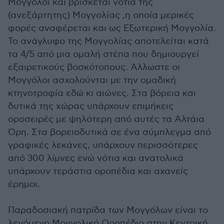
Μογγόλοι και βρίσκεται νότια της
(ανεξάρτητης) Μογγολίας ,η οποία μερικές
φορές αναφέρεται και ως Εξωτερική Μογγολία.
Το ανάγλυφο της Μογγολίας αποτελείται κατά
τα 4/5 από μια ομαλή στέπα που δημιουργεί
εξαιρετικούς βοσκότοπους. Άλλωστε οι
Μογγόλοι ασχολούνται με την ομαδική
κτηνοτροφία εδώ κι αιώνες. Στα βόρεια και
δυτικά της χώρας υπάρχουν επιμήκεις
οροσειρές με ψηλότερη από αυτές τα Αλτάια
Όρη. Στα βορειοδυτικά σε ένα σύμπλεγμα από
γραφικές λεκάνες, υπάρχουν περισσότερες
από 300 λίμνες ενώ νότια και ανατολικά
υπάρχουν τεράστια οροπέδια και αχανείς
έρημοι.
Παραδοσιακή πατρίδα των Μογγόλων είναι το
λεγόμενο Μογγολικό Οροπέδιο στην Κεντρική