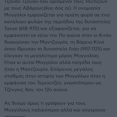
Τζουάν Τζουάν που ορισμένοι τους ταυτίζουν
με τους Αβάρους(4ος-6ος αι). Η ονομασία
Μογγόλοι εμφανίζεται για πρώτη φορά σε ένα
κατάλογο φυλών της περιόδου της δυναστείας
Τανγκ (618-970) και εξαφανίζεται, για να
εμφανιστεί εκ νέου τον 11ο αιώνα όταν οι Κιτάν
διοικούσαν την Μαντζουρία, τη Βόρεια Κίνα
όπου ίδρυσαν τη δυναστεία Λιάο (907-1125) και
έλεγχαν το μεγαλύτερο μέρος Μογγολίας.
Ήταν κι αυτοί Μογγόλοι αλλά πατρίδα τους
ήταν η Μαντζουρία. Επόμενος μεγάλος
σταθμός στην ιστορία των Μογγόλων ήταν η
εμφάνιση του Τεμιουτζέν, γνωστότερου ως
Τζένγκις Χαν, τον 12ο αιώνα.
Ας δούμε όμως τι γράφουν για τους
Μογγόλους παλαιότεροι αλλά και σύγχρονοι
ιστορικοί: