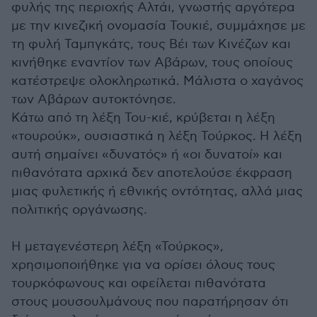
φυλής της περιοχής Αλτάι, γνωστής αργότερα
με την κινεζική ονομασία Τουκιέ, συμμάχησε με
τη φυλή Ταμπγκάτς, τους Βέι των Κινέζων και
κινήθηκε εναντίον των Αβάρων, τους οποίους
κατέστρεψε ολοκληρωτικά. Μάλιστα ο χαγάνος
των Αβάρων αυτοκτόνησε.
Κάτω από τη λέξη Του-κιέ, κρύβεται η λέξη
«τουρούκ», ουσιαστικά η λέξη Τούρκος. Η λέξη
αυτή σημαίνει «δυνατός» ή «οι δυνατοί» και
πιθανότατα αρχικά δεν αποτελούσε έκφραση
μιας φυλετικής ή εθνικής οντότητας, αλλά μιας
πολιτικής οργάνωσης.
Η μεταγενέστερη λέξη «Τούρκος»,
χρησιμοποιήθηκε για να ορίσει όλους τους
τουρκόφωνους και οφείλεται πιθανότατα
στους μουσουλμάνους που παρατήρησαν ότι