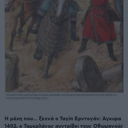
Η μάχη που… ξεχνά ο Ταγίπ Ερντογάν: Άγκυρα
1402, ο Ταμερλάνος συντρίβει τους Οθωμανούς