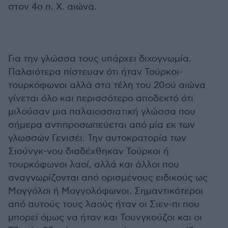
στον 4ο π. Χ. αιώνα.
Για την γλώσσα τους υπάρχει διχογνωμία.
Παλαιότερα πίστευαν ότι ήταν Τούρκοι-
τουρκόφωνοι αλλά στα τέλη του 20ού αιώνα
γίνεται όλο και περισσότερο αποδεκτό ότι
μιλούσαν μια παλαιοασιατική γλώσσα που
σήμερα αντιπροσωπεύεται από μία εκ των
γλωσσών Γενισέι. Την αυτοκρατορία των
Σιούνγκ-νου διαδέχθηκαν Τούρκοι ή
τουρκόφωνοι λαοί, αλλά και άλλοι που
αναγνωρίζονται από ορισμένους ειδικούς ως
Μογγόλοι ή Μογγολόφωνοι. Σημαντικότεροι
από αυτούς τους λαούς ήταν οι Σιεν-πι που
μπορεί όμως να ήταν και Τουνγκούζοι και οι