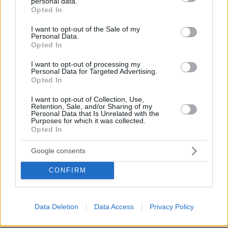
personal data.
grant or deny consent to Google and its third-party tags to
νεοελληνική απόδοση Δ. Μόσχος, Αθήνα Νέα
Opted In
use your data for below specified purposes in below Google
Σύνορα Λιβάνης 1997 γράφει: ‘’ Ήδη λοιπόν και
consent section.
I want to opt-out of the Sale of my
ενώ κατείχε ο Ιωάννης Δούκας (Ιωάννης Γ’
Personal Data.
Opted In
Δούκας Βατάτζης, αυτοκράτορας Νίκαιας 1222-
1254) τα σκήπτρα των Ρωμαίων (Βυζαντινών),
I want to opt-out of processing my
Personal Data for Targeted Advertising.
πολυάνθρωπη ομάδα Σκυθών(Μογγόλων) που
Opted In
αριθμούσε πολλές χιλιάδες αποσπάστηκε από
I want to opt-out of Collection, Use,
πάνω από τους υποβόρειους (ενν.Σκύθες) και
Retention, Sale, and/or Sharing of my
Personal Data that Is Unrelated with the
κατέβηκε αθρόα ως την Κασπία θάλασσα.
Purposes for which it was collected.
Ξεχύθηκαν σαν ακρίδες κατά της Ασίας με
Opted In
μεγάλη σφοδρότητα και ορμή κατακτώντάς την
Google consents
σχεδόν ολόκληρη όταν διέβησαν τα στενά
κοντά στην Κασπία αφήνοντας νότια τους
CONFIRM
Σογδιανούς και τους Βακτριανούς και τον Ώξο
ποταμό (Αμού Νταριά) της Σογδιανής’’.
Data Deletion
Data Access
Privacy Policy
Ο J. Saunders στο έργο του «Medieval Islam» σ.