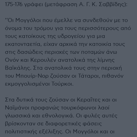
175-176 γράφει (μετάφραση Α. Γ. Κ. Σαββίδης):
‘’Οι Μογγόλοι που έμελλε να συνδεθούν με το
όνομα του τρόμου για τους περισσότερους από
τους κατοίκους της υδρογείου για μια
εκατονταετία, είχαν αρχικά την κατοικία τους
στις δασώδεις περιοχές των ποταμών άνω
Ονόν και Κερουλέν ανατολικά της λίμνης
Βαϊκάλης. Στα ανατολικά τους στην περιοχή
του Μπουίρ-Νορ ζούσαν οι Τάταροι, πιθανόν
εκμογγολισμένοι Τούρκοι.
Στα δυτικά τους ζούσαν οι Κεραΐτες και οι
Ναϊμάνοι προφανώς τουρκόφωνοι λαοί
γλωσσικά και εθνολογικά. Οι φυλές αυτές
βρίσκονταν σε διαφορετικές φάσεις
πολιτιστικής εξέλιξης. Οι Μογγόλοι και οι