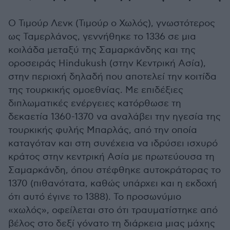
Ο Τιμούρ Λενκ (Τιμούρ ο Χωλός), γνωστότερος
ως Ταμερλάνος, γεννήθηκε το 1336 σε μια
κοιλάδα μεταξύ της Σαμαρκάνδης και της
οροσειράς Hindukush (στην Κεντρική Ασία),
στην περιοχή δηλαδή που αποτελεί την κοιτίδα
της τουρκικής ομοεθνίας. Με επιδέξιες
διπλωματικές ενέργειες κατόρθωσε τη
δεκαετία 1360-1370 να αναλάβει την ηγεσία της
τουρκικής φυλής Μπαρλάς, από την οποία
καταγόταν και στη συνέχεια να ιδρύσει ισχυρό
κράτος στην κεντρική Ασία με πρωτεύουσα τη
Σαμαρκάνδη, όπου στέφθηκε αυτοκράτορας το
1370 (πιθανότατα, καθώς υπάρχει και η εκδοχή
ότι αυτό έγινε το 1388). Το προσωνύμιο
«χωλός», οφείλεται στο ότι τραυματίστηκε από
βέλος στο δεξί γόνατο τη διάρκεια μιας μάχης