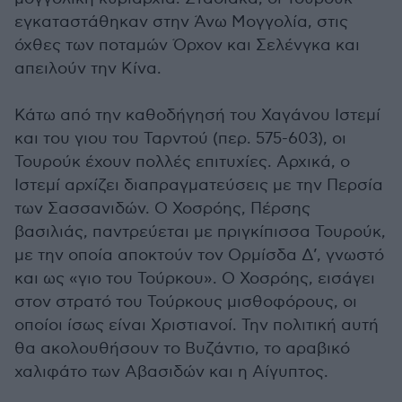
εγκαταστάθηκαν στην Άνω Μογγολία, στις
όχθες των ποταμών Όρχον και Σελένγκα και
απειλούν την Κίνα.
Κάτω από την καθοδήγησή του Χαγάνου Ιστεμί
και του γιου του Ταρντού (περ. 575-603), οι
Τουρούκ έχουν πολλές επιτυχίες. Αρχικά, ο
Ιστεμί αρχίζει διαπραγματεύσεις με την Περσία
των Σασσανιδών. Ο Χοσρόης, Πέρσης
βασιλιάς, παντρεύεται με πριγκίπισσα Τουρούκ,
με την οποία αποκτούν τον Ορμίσδα Δ’, γνωστό
και ως «γιο του Τούρκου». Ο Χοσρόης, εισάγει
στον στρατό του Τούρκους μισθοφόρους, οι
οποίοι ίσως είναι Χριστιανοί. Την πολιτική αυτή
θα ακολουθήσουν το Βυζάντιο, το αραβικό
χαλιφάτο των Αβασιδών και η Αίγυπτος.