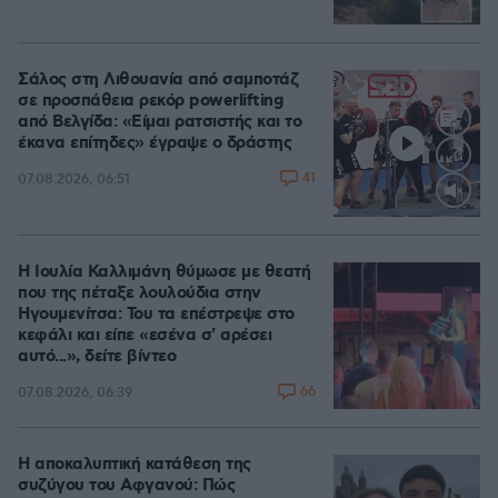
Σάλος στη Λιθουανία από σαμποτάζ
σε προσπάθεια ρεκόρ powerlifting
από Βελγίδα: «Είμαι ρατσιστής και το
έκανα επίτηδες» έγραψε ο δράστης
41
07.08.2026, 06:51
Loaded
:
100.00%
Η Ιουλία Καλλιμάνη θύμωσε με θεατή
που της πέταξε λουλούδια στην
Ηγουμενίτσα: Του τα επέστρεψε στο
κεφάλι και είπε «εσένα σ' αρέσει
αυτό...», δείτε βίντεο
66
07.08.2026, 06:39
Η αποκαλυπτική κατάθεση της
συζύγου του Αφγανού: Πώς