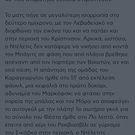
Το ματς πήγε σε μεγαλύτερη ισορροπία στο
δεύτερο ημίχρονο, με τον Λεβαδειακό να
διορθώνει την εικόνα του και να πατάει και
στην περιοχή του Κρίστινσον. Αρχικά, ωστόσο,
ο Ντέλετις δεν κατάφερε να νικήσει από κοντά
τον Μπάγιτς σε φάση που από πλάγια βρέθηκε
απέναντι από τον πορτιέρε των Βοιωτών, αν και
υπό πίεση. Η απάντηση της ομάδας του
Καραγεωργίου ήρθε στο 51' από εκτέλεση
φάουλ, μια κεφαλιά στο πρώτο δοκάρι,
αδυναμία του Μαρκόφσκι να φτάσει στην
πορεία της μπάλας και τον Μόρα να αποφεύγει
το αυτογκόλ με την πλάτη! Το σωτήριο γκολ για
το σύνολο του Φέστα ήρθε στο 71ο λεπτό, όταν
έπειτα από χέρι του Ρεκβιασβίλι σε γύρισμα
του Σικάβκα στην περιοχή, ο Ντέλετιτς