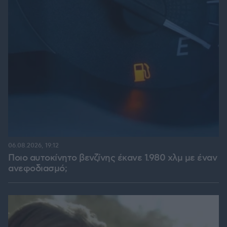
06.08.2026, 19:12
Ποιο αυτοκίνητο βενζίνης έκανε 1.980 χλμ με έναν
ανεφοδιασμό;