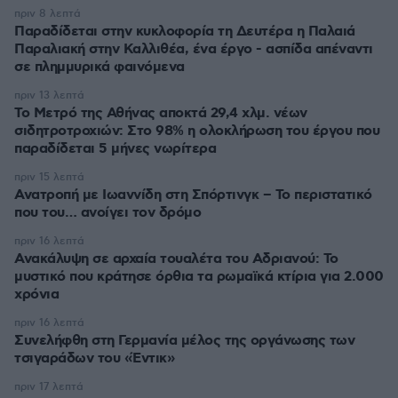
πριν 8 λεπτά
Παραδίδεται στην κυκλοφορία τη Δευτέρα η Παλαιά
Παραλιακή στην Καλλιθέα, ένα έργο - ασπίδα απέναντι
σε πλημμυρικά φαινόμενα
πριν 13 λεπτά
Το Μετρό της Αθήνας αποκτά 29,4 χλμ. νέων
σιδητροτροχιών: Στο 98% η ολοκλήρωση του έργου που
παραδίδεται 5 μήνες νωρίτερα
πριν 15 λεπτά
Ανατροπή με Ιωαννίδη στη Σπόρτινγκ – Το περιστατικό
που του… ανοίγει τον δρόμο
πριν 16 λεπτά
Ανακάλυψη σε αρχαία τουαλέτα του Αδριανού: Το
μυστικό που κράτησε όρθια τα ρωμαϊκά κτίρια για 2.000
χρόνια
πριν 16 λεπτά
Συνελήφθη στη Γερμανία μέλος της οργάνωσης των
τσιγαράδων του «Έντικ»
πριν 17 λεπτά