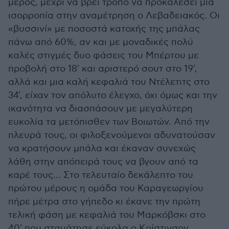
μέρος, μέχρι να βρει τρόπο να προκαλέσει μια
ισορροπία στην αναμέτρηση ο Λεβαδειακός. Οι
«βυσσινί» με ποσοστά κατοχής της μπάλας
πάνω από 60%, αν και με μοναδικές πολύ
καλές στιγμές δυο φάσεις του Μπέρτου με
προβολή στο 18' και αριστερό σουτ στο 19',
αλλά και μια καλή κεφαλιά του Ντέλετιτς στο
34', είχαν τον απόλυτο έλεγχο, όχι όμως και την
ικανότητα να διασπάσουν με μεγαλύτερη
ευκολία τα μετόπισθεν των Βοιωτών. Από την
πλευρά τους, οι φιλοξενούμενοι αδυνατούσαν
να κρατήσουν μπάλα και έκαναν συνεχώς
λάθη στην απόπειρά τους να βγουν από τα
καρέ τους... Στο τελευταίο δεκάλεπτο του
πρώτου μέρους η ομάδα του Καραγεωργίου
πήρε μέτρα στο γήπεδο κι έκανε την πρώτη
τελική φάση με κεφαλιά του Μαρκόβσκι στο
40' που σταμάτησε εύκολα ο Κρίστινσον.