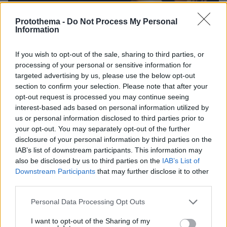
Protothema -
Do Not Process My Personal
Information
If you wish to opt-out of the sale, sharing to third parties, or
processing of your personal or sensitive information for
targeted advertising by us, please use the below opt-out
section to confirm your selection. Please note that after your
opt-out request is processed you may continue seeing
interest-based ads based on personal information utilized by
us or personal information disclosed to third parties prior to
your opt-out. You may separately opt-out of the further
disclosure of your personal information by third parties on the
IAB’s list of downstream participants. This information may
also be disclosed by us to third parties on the
IAB’s List of
27.07.2026, 06:00
Downstream Participants
that may further disclose it to other
Το μέλλον της τεχνολογίας
third parties.
Please note that this website/app uses one or more Google
Personal Data Processing Opt Outs
03.08.2026, 10:56
services and may gather and store information including but
Η Smart φοιτητική κατοικία στην καρδιά της Αθήνας
not limited to your visit or usage behaviour. You may click to
I want to opt-out of the Sharing of my