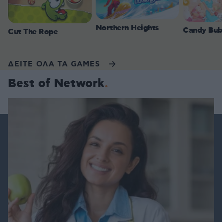
Northern Heights
Candy Bub
Cut The Rope
ΔΕΙΤΕ ΟΛΑ ΤΑ GAMES
Best of Network