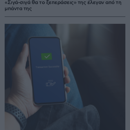
«Σιγά-σιγά θα το ξεπεράσεις» της έλεγαν από τη
μπάντα της