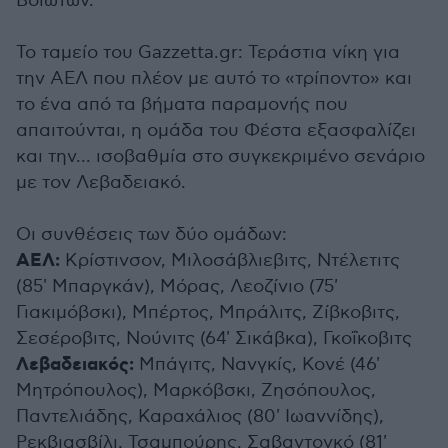
Βοιωτών.
Το ταμείο του Gazzetta.gr: Τεράστια νίκη για
την ΑΕΛ που πλέον με αυτό το «τρίποντο» και
το ένα από τα βήματα παραμονής που
απαιτούνται, η ομάδα του Φέστα εξασφαλίζει
και την... ισοβαθμία στο συγκεκριμένο σενάριο
με τον Λεβαδειακό.
Οι συνθέσεις των δύο ομάδων:
ΑΕΛ:
Κρίστινσον, Μιλοσάβλιεβιτς, Ντέλετιτς
(85' Μπαργκάν), Μόρας, Λεοζίνιο (75'
Γιακιμόβσκι), Μπέρτος, Μπράλιτς, Ζίβκοβιτς,
Σεσέροβιτς, Νούνιτς (64' Σικάβκα), Γκοΐκοβιτς
Λεβαδειακός:
Μπάγιτς, Νανγκίς, Κονέ (46'
Μητρόπουλος), Μαρκόβσκι, Ζησόπουλος,
Παντελιάδης, Καραχάλιος (80' Ιωαννίδης),
Ρεκβιασβίλι, Τσαμπούρης, Σαβαντογκό (81'