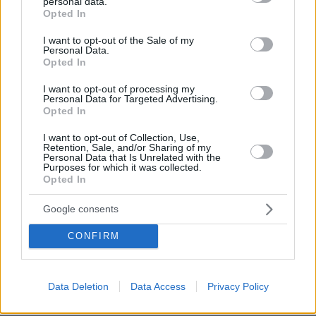
personal data.
grant or deny consent to Google and its third-party tags to
Opted In
use your data for below specified purposes in below Google
26.07.2026, 09:54
consent section.
Επαγγελματική Εκπαίδευση & Εξειδίκευση: Το Mοντέλο που
I want to opt-out of the Sale of my
σε Bάζει στην Aγορά Eργασίας
Personal Data.
Opted In
I want to opt-out of processing my
ΡΟΗ ΕΙΔΗΣΕΩΝ
Personal Data for Targeted Advertising.
Opted In
Ειδήσεις
Δημοφιλή
Σχολιασμένα
I want to opt-out of Collection, Use,
Retention, Sale, and/or Sharing of my
Personal Data that Is Unrelated with the
πριν 7 λεπτά
Purposes for which it was collected.
Πάνω από 1.500 έλεγχοι με drones σε 300 παραλίες
Opted In
κατά της αυθαίρετης κατάληψης του αιγιαλού
Google consents
πριν 7 λεπτά
Πλακεντία & Περιφερειακά Ιατρεία: Όταν η φροντίδα
CONFIRM
συνεχίζεται, όπου κι αν βρίσκεστε
πριν 8 λεπτά
Νέα σενάρια για τον Μοτζτάμπα Χαμενεΐ: Σε πολύ
Data Deletion
Data Access
Privacy Policy
κρίσιμη κατάσταση, μπορεί να πεθάνει ανά πάσα στιγμή,
λένε κύκλοι του Πεζεσκιάν