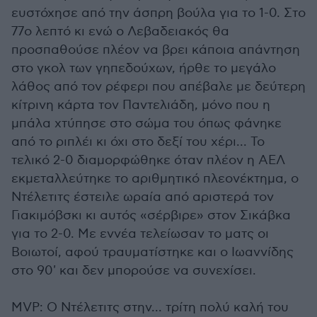
ευστόχησε από την άσπρη βούλα για το 1-0. Στο
77ο λεπτό κι ενώ ο Λεβαδειακός θα
προσπαθούσε πλέον να βρει κάποια απάντηση
στο γκολ των γηπεδούχων, ήρθε το μεγάλο
λάθος από τον ρέφερι που απέβαλε με δεύτερη
κίτρινη κάρτα τον Παντελιάδη, μόνο που η
μπάλα χτύπησε στο σώμα του όπως φάνηκε
από το ριπλέι κι όχι στο δεξί του χέρι... Το
τελικό 2-0 διαμορφώθηκε όταν πλέον η ΑΕΛ
εκμεταλλεύτηκε το αριθμητικό πλεονέκτημα, ο
Ντέλετιτς έστειλε ωραία από αριστερά τον
Γιακιμόβσκι κι αυτός «σέρβιρε» στον Σικάβκα
για το 2-0. Με εννέα τελείωσαν το ματς οι
Βοιωτοί, αφού τραυματίστηκε και ο Ιωαννίδης
στο 90' και δεν μπορούσε να συνεχίσει.
MVP: Ο Ντέλετιτς στην... τρίτη πολύ καλή του