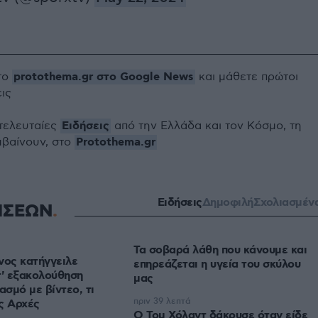
protothema.gr στο Google News
το
και μάθετε πρώτοι
εις
Ειδήσεις
 τελευταίες
από την Ελλάδα και τον Κόσμο, τη
Protothema.gr
μβαίνουν, στο
Ειδήσεις
Δημοφιλή
Σχολιασμέν
ΗΣΕΩΝ
Τα σοβαρά λάθη που κάνουμε και
νος κατήγγειλε
επηρεάζεται η υγεία του σκύλου
τ' εξακολούθηση
μας
ασμό με βίντεο, τι
πριν 39 λεπτά
ς Αρχές
Ο Τομ Χόλαντ δάκρυσε όταν είδε