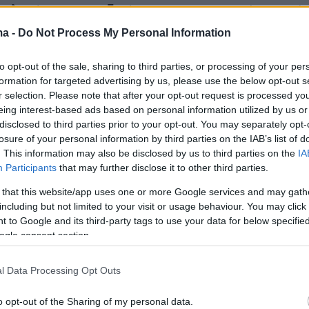
Ολτσέρμαν μια ιδιαίτερη και ψαρωτική μορφή
, κάνοντάς τον viral και θέμα συζήτησης στα
ma -
Do Not Process My Personal Information
ικής δικτύωσης.
to opt-out of the sale, sharing to third parties, or processing of your per
formation for targeted advertising by us, please use the below opt-out s
larak bilinen meşhur Beşiktaş taraftarı, Türkiye'miz
r selection. Please note that after your opt-out request is processed y
n tribünlerdeki yerini aldı. 🇹🇷
eing interest-based ads based on personal information utilized by us or
ter.com/HaxcDarSXN
disclosed to third parties prior to your opt-out. You may separately opt-
losure of your personal information by third parties on the IAB’s list of
. This information may also be disclosed by us to third parties on the
IA
@bgyetherr)
June 14, 2026
Participants
that may further disclose it to other third parties.
 that this website/app uses one or more Google services and may gath
including but not limited to your visit or usage behaviour. You may click 
 to Google and its third-party tags to use your data for below specifi
ogle consent section.
o» είναι φανατικός φίλαθλος της Μπεσίκτας
εργό θεσμικό ρόλο στον σύλλογο της
l Data Processing Opt Outs
ούπολης ως επίσημος σύνεδρος.
o opt-out of the Sharing of my personal data.