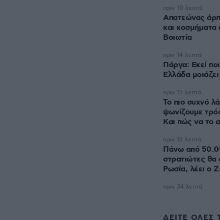
πριν 10 λεπτά
Απατεώνας άρπ
και κοσμήματα 
Βοιωτία
πριν 14 λεπτά
Πάργα: Εκεί πο
Ελλάδα μοιάζει
πριν 15 λεπτά
Το πιο συχνό λ
ψωνίζουμε τρόφ
Και πώς να το
πριν 15 λεπτά
Πάνω από 50.0
στρατιώτες θα 
Ρωσία, λέει ο Ζ
πριν 34 λεπτά
ΔΕΙΤΕ ΟΛΕΣ 