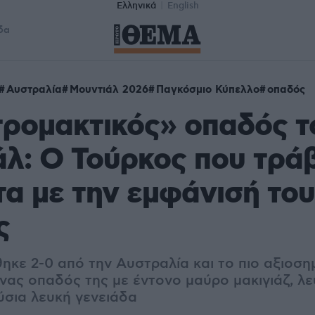
Ελληνικά
English
δα
Αυστραλία
Μουντιάλ 2026
Παγκόσμιο Κύπελλο
οπαδός
τρομακτικός» οπαδός τ
λ: Ο Τούρκος που τρά
α με την εμφάνισή του
ς
ηκε 2-0 από την Αυστραλία και το πιο αξιοση
 ένας οπαδός της με έντονο μαύρο μακιγιάζ, 
ύσια λευκή γενειάδα