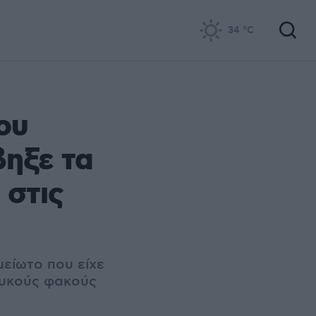
34
°C
ου
βηξε τα
 στις
μείωτο που είχε
λευκούς φακούς