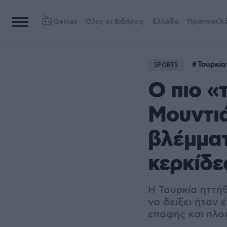
Games
Όλες οι Ειδήσεις
Ελλάδα
Πρωτοσέλι
Τουρκία
SPORTS
Ο πιο «
Μουντιά
βλέμματ
κερκίδε
Η Τουρκία ηττήθ
να δείξει ήταν
επαφής και πλο