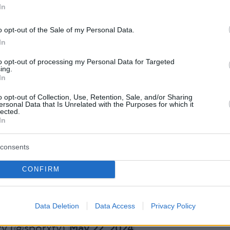
In
ω του Tik Tok έχει καταφέρει να
ι ένα γκρουπ που προβάλλει την ιστορία, τα
o opt-out of the Sale of my Personal Data.
 τα συνθήματα των «αετών», έχοντας
In
α συσπειρώσει γύρω του τη νέα γενιά των
to opt-out of processing my Personal Data for Targeted
λάθλων ενώ θεωρείται σύμβολο αφοσίωσης.
ing.
In
o opt-out of Collection, Use, Retention, Sale, and/or Sharing
ersonal Data that Is Unrelated with the Purposes for which it
lected.
In
o' lakabıyla bilinen Necdet Ölçerman, Beşiktaş
san Arat'ı ziyaret etti.
consents
Başkanı Hasan Arat: "İnşallah perşembe günü kupayı
CONFIRM
koyacağız. Beşiktaş her zaman tertemiz kupaların
, bunu hiç unutmayın. Takımımızı da sonuna kadar…
er.com/i5bww4Xsiz
Data Deletion
Data Access
Privacy Policy
tv (@sporxtv)
May 22, 2024