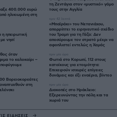
τη Ζεντάγια στον «μυστικό» γάμο
αξε 400.000 ευρώ
τους στην Αγγλία
από ηλικιωμένη στη
πριν 42 λεπτά
«Μπαϊράκι» του Νετανιάχου,
απορρίπτει το ειρηνευτικό σχέδιο
υ η ηπειρωτική
του Τραμπ για τη Γάζα: Δεν
 με νησί
αποσύρουμε τον στρατό μέχρι να
αφοπλιστεί εντελώς η Χαμάς
άθος όταν
πριν μία ώρα
ιμα το καλοκαίρι –
Φωτιά στο Κορωπί, 112 στους
 αποφύγουμε
κατοίκους για ετοιμότητα:
Επιχειρούν ισχυρές επίγειες
δυνάμεις και έξι εναέρια, βίντεο
00 Βορειοκορεάτες
αναπτυχθούν στη
πριν μία ώρα
ελένσκι
Διακοπές στο Ηράκλειο:
Εξερευνώντας την πόλη και τα
χωριά του
ΤΙΣ ΕΙΔΗΣΕΙΣ