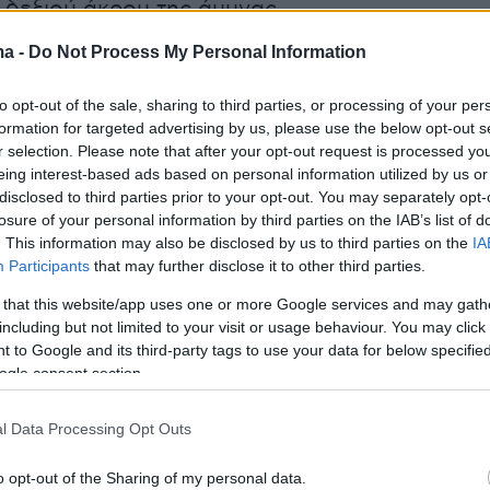
 δεξιού άκρου της άμυνας.
blo Maffeo to Olympiacos, deal done and here we go
ma -
Do Not Process My Personal Information
in place between all parties.
to opt-out of the sale, sharing to third parties, or processing of your per
l travel to Greece on day 17.
formation for targeted advertising by us, please use the below opt-out s
ter.com/9OQnDI3Zg4
r selection. Please note that after your opt-out request is processed y
eing interest-based ads based on personal information utilized by us or
disclosed to third parties prior to your opt-out. You may separately opt-
zio Romano (@FabrizioRomano)
June 10, 2026
losure of your personal information by third parties on the IAB’s list of
. This information may also be disclosed by us to third parties on the
IA
Participants
that may further disclose it to other third parties.
 that this website/app uses one or more Google services and may gath
including but not limited to your visit or usage behaviour. You may click 
 to Google and its third-party tags to use your data for below specifi
ogle consent section.
l Data Processing Opt Outs
o opt-out of the Sharing of my personal data.