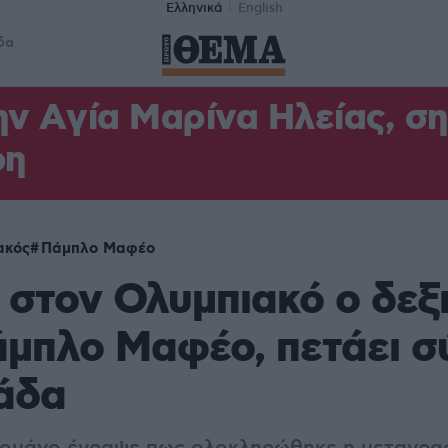
Ελληνικά
English
δα
ν Aγία Μαρίνα Ηλείας, σ
φη
ακός
Πάμπλο Μαφέο
 στον Ολυμπιακό ο δεξ
μπλο Μαφέο, πετάει σ
άδα