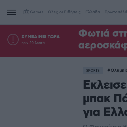
Games
Όλες οι Ειδήσεις
Ελλάδα
Πρωτοσέλι
Φωτιά στη
ΣΥΜΒΑΙΝΕΙ ΤΩΡΑ
αεροσκά
πριν 20 λεπτά
Ολυμπι
SPORTS
Εκλεισε
μπακ Πά
για Ελλ