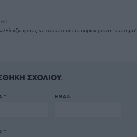
11:07
ε!Ελπιζω φετος να σταματησει το παρωχημενο "συστημα"
ΣΘΗΚΗ ΣΧΟΛΙΟΥ
 *
EMAIL
 *