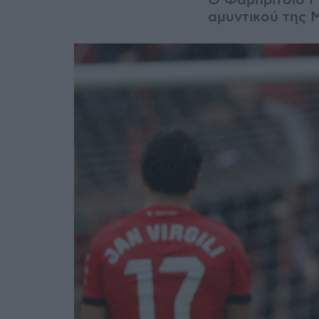
Ο Φαμπρίτσιο 
αμυντικού της 