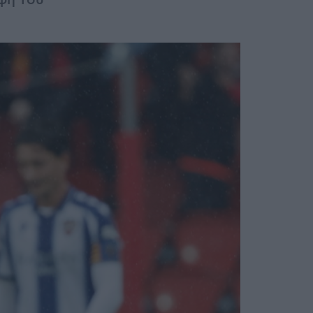
φή του