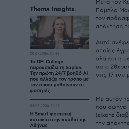
Μετά τον Κ
Thema Insights
Πάμπλο Μαφ
τον ποδοσφα
απόκτηση τ
Αυτό ανέφε
οποίος έγρα
30.07.2026, 09:33
όλα και η μ
Το DEI College
ότι ο 28χρο
παρουσιάζει τη Sophia.
Την πρώτη 24/7 βοηθό AI
στις 17 του 
που αλλάζει τον τρόπο με
τον οποίο μαθαίνουν οι
φοιτητές
Με αυτόν το
που αφήνει 
03.08.2026, 10:56
Η Smart φοιτητική
(είχατε δια
κατοικία στην καρδιά της
την απόκτησ
Αθήνας