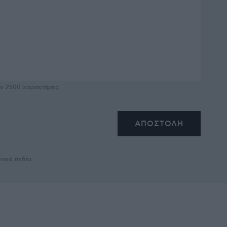
υν
2500
χαρακτήρες
τικά πεδία