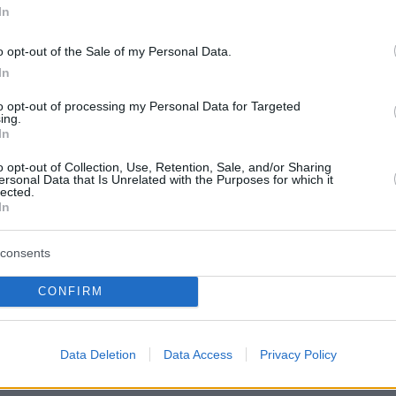
In
o opt-out of the Sale of my Personal Data.
In
to opt-out of processing my Personal Data for Targeted
ing.
In
protothema.gr στο Google News
το
και μάθετε πρώτοι
o opt-out of Collection, Use, Retention, Sale, and/or Sharing
ersonal Data that Is Unrelated with the Purposes for which it
εις
lected.
In
Ειδήσεις
 τελευταίες
από την Ελλάδα και τον Κόσμο, τη
Protothema.gr
μβαίνουν, στο
consents
ΙΑ
ΠΡΟΣΘΗΚΗ ΣΧΟΛΙΟΥ
CONFIRM
(2)
Data Deletion
Data Access
Privacy Policy
 13:23
 ύψος 1,5 μέτρο ..