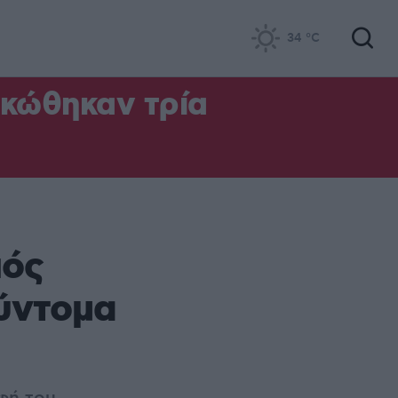
34
°C
ηκώθηκαν τρία
ιός
ύντομα