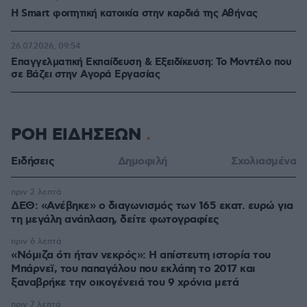
Η Smart φοιτητική κατοικία στην καρδιά της Αθήνας
26.07.2026, 09:54
Επαγγελματική Εκπαίδευση & Εξειδίκευση: Το Mοντέλο που
σε Bάζει στην Aγορά Eργασίας
ΡΟΗ ΕΙΔΗΣΕΩΝ
Ειδήσεις
Δημοφιλή
Σχολιασμένα
πριν 2 λεπτά
ΔΕΘ: «Ανέβηκε» ο διαγωνισμός των 165 εκατ. ευρώ για
τη μεγάλη ανάπλαση, δείτε φωτογραφίες
πριν 6 λεπτά
«Νόμιζα ότι ήταν νεκρός»: Η απίστευτη ιστορία του
Μπάρνεϊ, του παπαγάλου που εκλάπη το 2017 και
ξαναβρήκε την οικογένειά του 9 χρόνια μετά
πριν 7 λεπτά