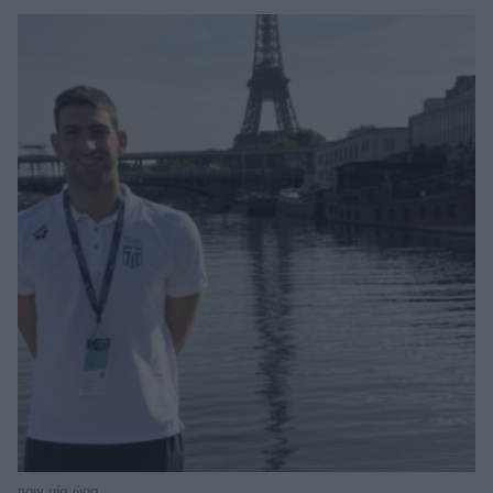
πριν μία ώρα