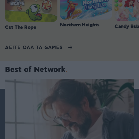
Northern Heights
Candy Bub
Cut The Rope
ΔΕΙΤΕ ΟΛΑ ΤΑ GAMES
Best of Network