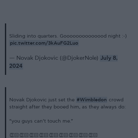
Sliding into quarters. Goooooooooooood night :-)
pic.twitter.com/3kAuFG2Luo
— Novak Djokovic (@DjokerNole)
July 8,
2024
#Wimbledon
Novak Djokovic just set the
crowd
straight after they booed him, as they always do:
“you guys can’t touch me.”
👏🏻👏🏻👏🏻👏🏻👏🏻👏🏻👏🏻👏🏻👏🏻