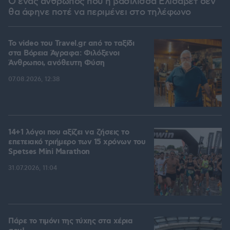
Ο ένας άνθρωπος που η βασίλισσα Ελισάβετ δεν
θα άφηνε ποτέ να περιμένει στο τηλέφωνο
To video του Travel.gr από το ταξίδι
στα Βόρεια Άγραφα: Φιλόξενοι
Άνθρωποι, ανόθευτη Φύση
07.08.2026, 12:38
14+1 λόγοι που αξίζει να ζήσεις το
επετειακό τριήμερο των 15 χρόνων του
Spetses Mini Marathon
31.07.2026, 11:04
Πάρε το τιμόνι της τύχης στα χέρια