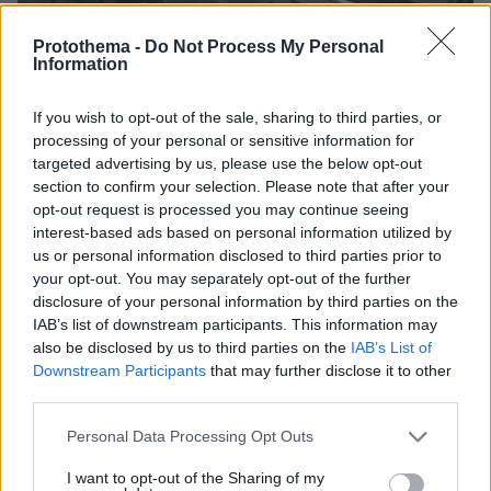
Protothema -
Do Not Process My Personal
Information
If you wish to opt-out of the sale, sharing to third parties, or
processing of your personal or sensitive information for
targeted advertising by us, please use the below opt-out
section to confirm your selection. Please note that after your
opt-out request is processed you may continue seeing
interest-based ads based on personal information utilized by
us or personal information disclosed to third parties prior to
your opt-out. You may separately opt-out of the further
disclosure of your personal information by third parties on the
07.08.2026, 18:22
IAB’s list of downstream participants. This information may
«Πόσα θέλεις για το κορίτσι;»: Τουρίστας στην
also be disclosed by us to third parties on the
IAB’s List of
Κρήτη ζητά... τιμή για να ασελγήσει σε ανήλικη, τι
Downstream Participants
that may further disclose it to other
καταγγέλλει ο ιδιοκτήτης επιχείρησης
third parties.
Please note that this website/app uses one or more Google
Personal Data Processing Opt Outs
services and may gather and store information including but
not limited to your visit or usage behaviour. You may click to
I want to opt-out of the Sharing of my