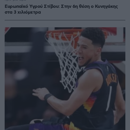
Ευρωπαϊκό Υγρού Στίβου: Στην 6η θέση ο Κυνηγάκης
στα 3 χιλιόμετρα