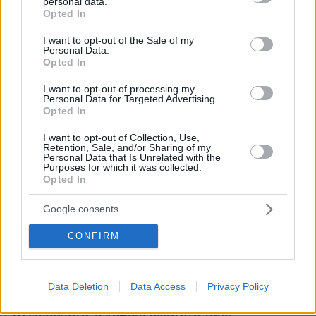
personal data.
grant or deny consent to Google and its third-party tags to
Opted In
use your data for below specified purposes in below Google
consent section.
I want to opt-out of the Sale of my
Personal Data.
Opted In
I want to opt-out of processing my
Personal Data for Targeted Advertising.
Opted In
I want to opt-out of Collection, Use,
Retention, Sale, and/or Sharing of my
Personal Data that Is Unrelated with the
Purposes for which it was collected.
Opted In
Google consents
CONFIRM
07.08.2026, 15:59
Είδος υπό εξαφάνιση οι υπερπολύτεκνοι στην
Data Deletion
Data Access
Privacy Policy
Ελλάδα που γερνάει: Τα... δύο ταψιά μεσημεριανό,