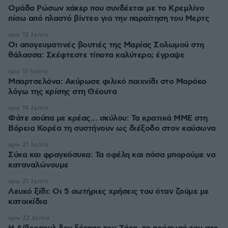
Ομάδα Ρώσων χάκερ που συνδέεται με το Κρεμλίνο
πίσω από πλαστό βίντεο για την παραίτηση του Μερτς
πριν 12 λεπτά
Οι απογευματινές βουτιές της Μαρίας Σολωμού στη
θάλασσα: Σκέφτεστε τίποτα καλύτερο; έγραψε
πριν 17 λεπτά
Μπαρτσελόνα: Ακύρωσε φιλικό παιχνίδι στο Μαρόκο
λόγω της κρίσης στη Θέουτα
πριν 19 λεπτά
Φάτε σούπα με κρέας... σκύλου: Τα κρατικά ΜΜΕ στη
Βόρεια Κορέα τη συστήνουν ως διέξοδο στον καύσωνα
πριν 21 λεπτά
Σύκα και φραγκόσυκα: Τα οφέλη και πόσα μπορούμε να
καταναλώνουμε
πριν 21 λεπτά
Λευκό ξίδι: Οι 5 σωτήριες χρήσεις του όταν ζούμε με
κατοικίδια
πριν 22 λεπτά