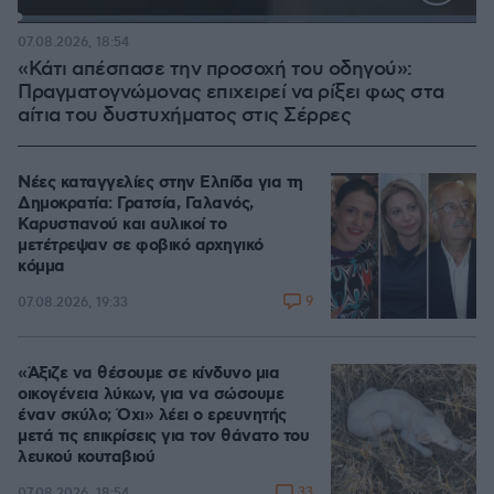
Loaded
:
100.00%
07.08.2026, 18:54
«Κάτι απέσπασε την προσοχή του οδηγού»:
Πραγματογνώμονας επιχειρεί να ρίξει φως στα
αίτια του δυστυχήματος στις Σέρρες
Νέες καταγγελίες στην Ελπίδα για τη
Δημοκρατία: Γρατσία, Γαλανός,
Καρυστιανού και αυλικοί το
μετέτρεψαν σε φοβικό αρχηγικό
κόμμα
9
07.08.2026, 19:33
«Άξιζε να θέσουμε σε κίνδυνο μια
οικογένεια λύκων, για να σώσουμε
έναν σκύλο; Όχι» λέει ο ερευνητής
μετά τις επικρίσεις για τον θάνατο του
λευκού κουταβιού
33
07.08.2026, 18:54