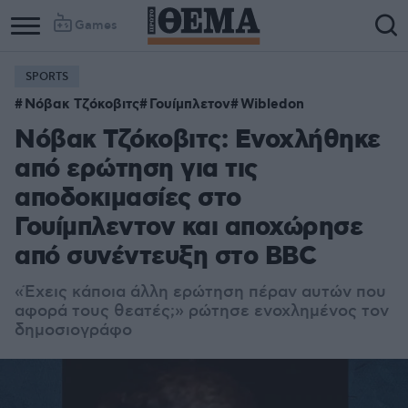
Games
SPORTS
Column
Column
Νόβακ Τζόκοβιτς
Γουίμπλετον
Wibledon
1
2
Νόβακ Τζόκοβιτς: Ενοχλήθηκε
από ερώτηση για τις
αποδοκιμασίες στο
Γουίμπλεντον και αποχώρησε
από συνέντευξη στο BBC
«Έχεις κάποια άλλη ερώτηση πέραν αυτών που
αφορά τους θεατές;» ρώτησε ενοχλημένος τον
δημοσιογράφο