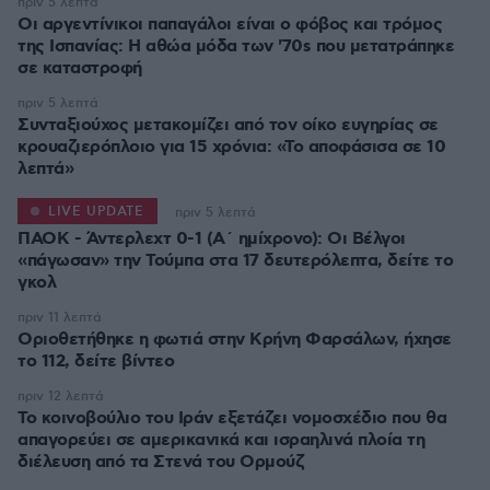
πριν 5 λεπτά
Οι αργεντίνικοι παπαγάλοι είναι ο φόβος και τρόμος
της Ισπανίας: Η αθώα μόδα των '70s που μετατράπηκε
σε καταστροφή
πριν 5 λεπτά
Συνταξιούχος μετακομίζει από τον οίκο ευγηρίας σε
κρουαζιερόπλοιο για 15 χρόνια: «Το αποφάσισα σε 10
λεπτά»
LIVE UPDATE
πριν 5 λεπτά
ΠΑΟΚ - Άντερλεχτ 0-1 (Α΄ ημίχρονο): Οι Βέλγοι
«πάγωσαν» την Τούμπα στα 17 δευτερόλεπτα, δείτε το
γκολ
πριν 11 λεπτά
Οριοθετήθηκε η φωτιά στην Κρήνη Φαρσάλων, ήχησε
το 112, δείτε βίντεο
πριν 12 λεπτά
Το κοινοβούλιο του Ιράν εξετάζει νομοσχέδιο που θα
απαγορεύει σε αμερικανικά και ισραηλινά πλοία τη
διέλευση από τα Στενά του Ορμούζ