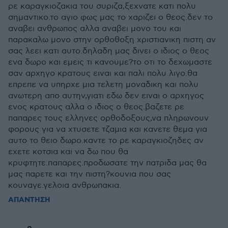
ρε καραγκιοζακια του συριζα,ξεχνατε κατι πολυ
σημαντικο.το αγιο φως μας το χαριζει ο θεος.δεν το
αναβει ανθρωπος αλλα αναβει μονο του και
παρακαλω μονο στην ορθοθοξη χριστιανικη πιστη αν
σας λεει κατι αυτο.δηλαδη μας δινει ο ιδιος ο θεος
ενα δωρο και εμεις τι κανουμε?το οτι το δεχωμαστε
σαν αρχηγο κρατους ειναι και παλι πολυ λιγο.θα
επρεπε να υπηρχε μια τελετη μοναδικη και πολυ
ανωτερη απο αυτην,γιατι εδω δεν ειναι ο αρχηγος
ενος κρατους αλλα ο ιδιος ο θεος.βαζετε ρε
παπαρες τους ελληνες ορθοδοξους,να πληρωνουν
φορους για να χτυσετε τζαμια και κανετε θεμα για
αυτο το θειο δωρο.καντε το ρε καραγκιοζηδες αν
εχετε κοτσια και να δω που θα
κρυφτητε.παπαρες.προδωσατε την πατριδα μας θα
μας παρετε και την πιστη?κουνια που σας
κουναγε.γελοια ανθρωπακια.
ΑΠΑΝΤΗΣΗ