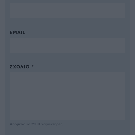
EMAIL
ΣΧΌΛΙΟ *
Απομένουν
2500
χαρακτήρες