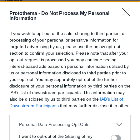
μπραβο
12.04.2017, 16:11
Protothema -
Do Not Process My Personal
ρε φιλε το πιο σωστο που διαβασα.αξιος.
Information
ΑΠΑΝΤΗΣΗ
If you wish to opt-out of the sale, sharing to third parties, or
processing of your personal or sensitive information for
ΓΙΩΡΓΗΣ
targeted advertising by us, please use the below opt-out
12.04.2017, 14:20
section to confirm your selection. Please note that after your
Ο ιδιος ανθρωπος ειναι και χριστιανος και πολιτης, ο
opt-out request is processed you may continue seeing
ιδιος παει στην εκκλησια για να τελεσει το
interest-based ads based on personal information utilized by
θρησκευτικο του καθηκον και παει και στην καλπη να
us or personal information disclosed to third parties prior to
ψηφισει,ποτε υπερισχυει μεσα του το θρησκευτικο
your opt-out. You may separately opt-out of the further
στοιχειο και παει με την Εκκλησια και ποτε το πολιτικο
disclosure of your personal information by third parties on the
και στρεφεται με την Πολιτικη.Ποτε ομως μα ποτε δε
IAB’s list of downstream participants. This information may
διαχωριζονται αυτα τα στοιχεια και ουτε ειναι σωστο
also be disclosed by us to third parties on the
IAB’s List of
να τα διχωριζουμε μεταξυ τους. Ειναι σαν να
Downstream Participants
that may further disclose it to other
μοιραζουμε τον ανθρωπο με το μαχαιρι!Αλλα δεν
third parties.
ειναι βεβαια καρπουζι!
Please note that this website/app uses one or more Google
Personal Data Processing Opt Outs
ΑΠΑΝΤΗΣΗ
services and may gather and store information including but
not limited to your visit or usage behaviour. You may click to
I want to opt-out of the Sharing of my