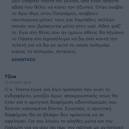
Δεν υπάρχει τίποτα πιο γελοίο, από έναν άσχετο
αδαή που θέλει να κάνει τον έξυπνο. Όταν ανάβει
το Άγιο Φως στον Πατριάρχη, ανάβουν
ταυτόχρονα μόνες τους και λαμπάδες πολλών
πιστών που βρίσκονται μέσα στον ναό. Άθεε ψάξ'
το. Εγώ στη θέση σου αν ημουν άθεος θα πήγαινα
το Πάσχα στα Ιεροσόλυμα να δω από κοντά την
τελετή για να δω αν αυτό το οποίο πολεμάω
καλώς το πολεμάω. Αντέχεις;
ΑΠΑΝΤΗΣΗ
Τζίνα
12.04.2017, 18:31
Ο κ. Τίποτα έγινε για λίγο πρόσωπο που κινεί το
ενδιαφέρον, μοιάζει όμως αποκρουστικός όπως θα
ήταν και η αρνητική διαφήμιση οδοντόκρεμας που
δείχνει χαλασμένα δόντια. Συνεπώς, η αρνητική
διαφήμιση θα σε βλάψει δεν πρόκειται να σε
οφελήσει. Για του λόγου το αληθές ρώτα και τον
Λαλιωτη για να σου πει πως την πάτησε με αντίστοιχη