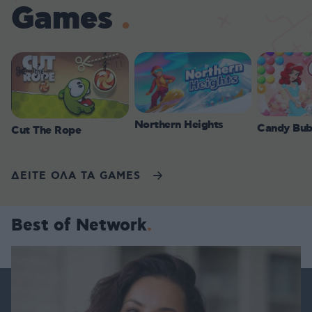
Games
Northern Heights
Candy Bub
Cut The Rope
ΔΕΙΤΕ ΟΛΑ ΤΑ GAMES
Best of Network