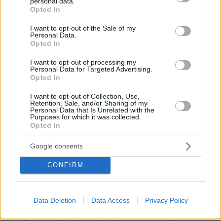
personal data.
grant or deny consent to Google and its third-party tags to
Μας δουλεύει?
Opted In
use your data for below specified purposes in below Google
12.04.2017, 14:15
consent section.
I want to opt-out of the Sale of my
"Πουθενά στον πολιτισμένο κόσμο δεν έρχεται το
Personal Data.
Άγιο Φως με τιμές αρχηγού κράτους"!! ..... Ε και? Τί
Opted In
σχέση εχουμε εμεις με τον πολιτισμένο κόσμο? Παει
I want to opt-out of processing my
καλά ο τύπος? Το Τζατζικιστάν μονο με το Πακιστάν,
Personal Data for Targeted Advertising.
το Ιράν , και το Ιράκ μπορει να συγκριθει, τι δουλειά
Opted In
εχει το Τζατζικιστάν με την Γερμανια και την Αγγλία
ρε άνθρωπε?
I want to opt-out of Collection, Use,
Retention, Sale, and/or Sharing of my
ΑΠΑΝΤΗΣΗ
Personal Data that Is Unrelated with the
Purposes for which it was collected.
Opted In
Google consents
ΓΙΩΡΓΗΣ
CONFIRM
12.04.2017, 11:55
Τα Π α τ ρ ι α ρ χ ε ι α με τις παραδοσεις τους
διαλαλουν ακομη τη Δοξα του ελληνοχρισιανικου
Data Deletion
Data Access
Privacy Policy
Πολιτισμου ως τα περατα της Οικουμενης.Ειναι ζωσα
πραγματικοτητα της ελληνικης Βυζαντινης μας