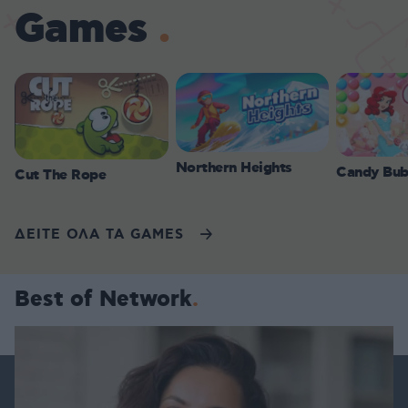
Games
Northern Heights
Candy Bub
Cut The Rope
ΔΕΙΤΕ ΟΛΑ ΤΑ GAMES
Best of Network