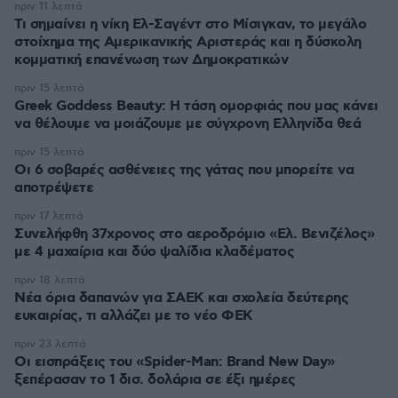
πριν 11 λεπτά
Τι σημαίνει η νίκη Ελ-Σαγέντ στο Μίσιγκαν, το μεγάλο
στοίχημα της Aμερικανικής Αριστεράς και η δύσκολη
κομματική επανένωση των Δημοκρατικών
πριν 15 λεπτά
Greek Goddess Beauty: Η τάση ομορφιάς που μας κάνει
να θέλουμε να μοιάζουμε με σύγχρονη Ελληνίδα θεά
πριν 15 λεπτά
Οι 6 σοβαρές ασθένειες της γάτας που μπορείτε να
αποτρέψετε
πριν 17 λεπτά
Συνελήφθη 37χρονος στο αεροδρόμιο «Ελ. Βενιζέλος»
με 4 μαχαίρια και δύο ψαλίδια κλαδέματος
πριν 18 λεπτά
Νέα όρια δαπανών για ΣΑΕΚ και σχολεία δεύτερης
ευκαιρίας, τι αλλάζει με το νέο ΦΕΚ
πριν 23 λεπτά
Οι εισπράξεις του «Spider-Man: Brand New Day»
ξεπέρασαν το 1 δισ. δολάρια σε έξι ημέρες