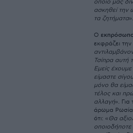
οποίο μας δί
ασκηθεί την 
τα ζητήματα
»
Ο
εκπρόσωπο
εκφράζει την 
αντιλαμβάνον
Τσίπρα αυτή τ
Εμείς έχουμε
είμαστε σίγου
μόνο θα είμα
τέλος και πρ
αλλαγή
». Για
άρωμα Ρωσίας
ότι: «
Θα αξιο
οποιοδήποτε 