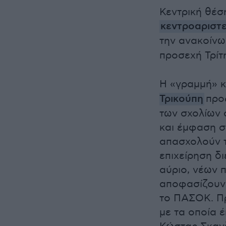
Κεντρική θέσ
κεντροαριστ
την ανακοίνω
προσεχή Τρί
Η «γραμμή» 
Τρικούπη
προς
των σχολίων 
και έμφαση σ
απασχολούν τ
επιχείρηση δ
αύριο, νέων
αποφασίζουν 
το ΠΑΣΟΚ. Πρ
με τα οποία 