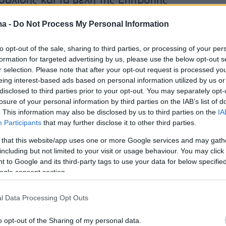
αλίδης και τα μέλη της Επιτροπής
 και Διεύρυνσης.
ma -
Do Not Process My Personal Information
to opt-out of the sale, sharing to third parties, or processing of your per
 τω μεταξύ το ΠΑΣΟΚ δίνει βάρος στην
formation for targeted advertising by us, please use the below opt-out s
 θεμάτων, όπως της πρότασης για τη σύσταση
r selection. Please note that after your opt-out request is processed y
eing interest-based ads based on personal information utilized by us or
πιτροπής για τις υποκλοπές. Οι αρμόδιοι του
disclosed to third parties prior to your opt-out. You may separately opt-
ημερινή διάσκεψη των προέδρων θα επιμείνο
losure of your personal information by third parties on the IAB’s list of
 υπενθυμίζοντας ότι η προηγούμενη Εξεταστι
. This information may also be disclosed by us to third parties on the
IA
Participants
that may further disclose it to other third parties.
λοπές,
συστάθηκε με 120 ψήφους και δεν τέθη
 that this website/app uses one or more Google services and may gath
ης πλειοψηφίας
καθώς δεν χαρακτηρίστηκε
including but not limited to your visit or usage behaviour. You may click 
φορά την εθνική ασφάλεια. Εάν η κυβερνητικ
 to Google and its third-party tags to use your data for below specifi
σέλθει με την «γραμμή» ότι απαιτούνται 151
ogle consent section.
 σύσταση Εξεταστικής Επιτροπής,
το ΠΑΣΟΚ θ
ντονα
l Data Processing Opt Outs
, κάτι που θα φανεί και στη συζήτηση της
ενδεχομένως την Παρασκευή.
o opt-out of the Sharing of my personal data.