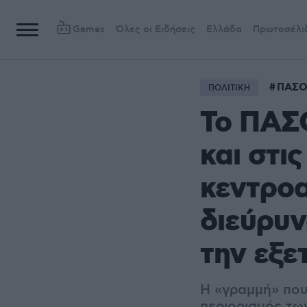
Games
Όλες οι Ειδήσεις
Ελλάδα
Πρωτοσέλι
ΠΑΣ
ΠΟΛΙΤΙΚΗ
Το ΠΑΣΟ
και στι
κεντροα
διεύρυν
την εξε
Η «γραμμή» που
περιορισμός τω