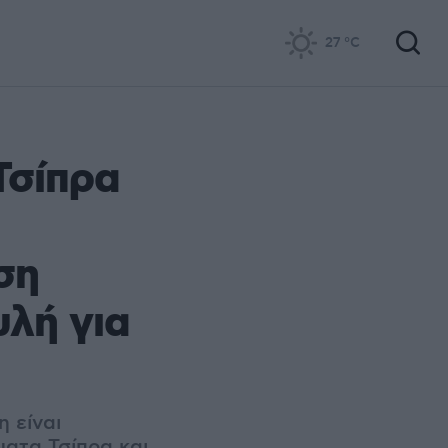
27
°C
Τσίπρα
ση
υλή για
 είναι
ατα Τσίπρα και