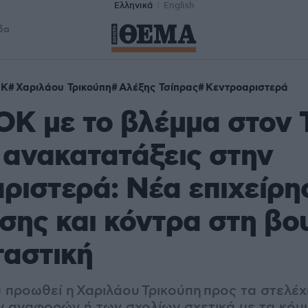
Ελληνικά
English
δα
ΟΚ
Χαριλάου Τρικούπη
Αλέξης Τσίπρας
Κεντροαριστερά
Κ με το βλέμμα στον 
ς ανακατατάξεις στην
ριστερά: Νέα επιχείρη
σης και κόντρα στη βο
ταστική
 προωθεί η
Χαριλάου Τρικούπη
προς τα στελέχη
ν αναφορών ή των σχολίων σχετικά με τα κόμμ