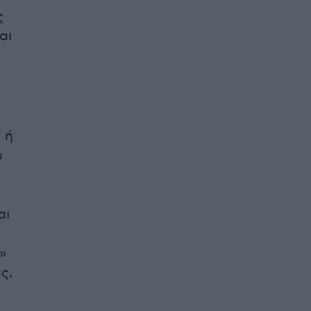
ς
αι
 ή
ύ
αι
»
ς,