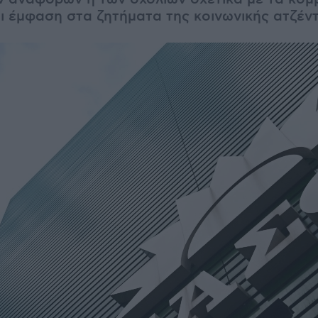
ι έμφαση στα ζητήματα της κοινωνικής ατζέν