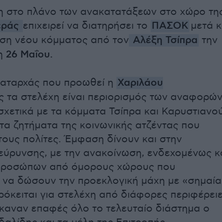
η στο πλάνο των ανακατατάξεων στο χώρο τη
εράς
επιχειρεί να διατηρήσει το
ΠΑΣΟΚ
μετά κ
ση νέου κόμματος από τον
Αλέξη Τσίπρα
την
τη
26 Μαΐου.
καταρχάς που προωθεί η
Χαριλάου
 τα στελέχη είναι περιορισμός των αναφορών
σχετικά με τα κόμματα Τσίπρα και Καρυστιανο
τα ζητήματα της κοινωνικής ατζέντας που
ους πολίτες. Έμφαση δίνουν και στην
ιεύρυνσης, με την ανακοίνωση, ενδεχομένως κ
 προσώπων από όμορους χώρους που
να δώσουν την προεκλογική μάχη με «σημαία
όκειται για στελέχη από διάφορες περιφέρειε
έκαναν επαφές όλο το τελευταίο διάστημα ο