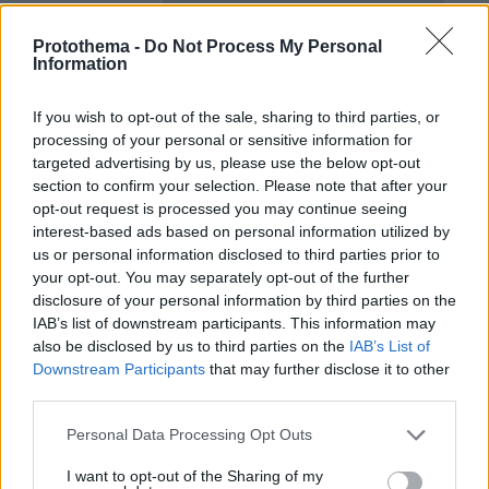
protothema.gr στο Google News
Ακολουθήστε το
και μάθετε πρώτοι όλες τις ειδήσεις
Protothema -
Do Not Process My Personal
Information
Ειδήσεις
Δείτε όλες τις τελευταίες
από την Ελλάδα
και τον Κόσμο, τη στιγμή που συμβαίνουν, στο
If you wish to opt-out of the sale, sharing to third parties, or
Protothema.gr
processing of your personal or sensitive information for
targeted advertising by us, please use the below opt-out
section to confirm your selection. Please note that after your
opt-out request is processed you may continue seeing
interest-based ads based on personal information utilized by
ΡΟΗ ΕΙΔΗΣΕΩΝ
us or personal information disclosed to third parties prior to
your opt-out. You may separately opt-out of the further
Ειδήσεις
Δημοφιλή
Σχολιασμένα
disclosure of your personal information by third parties on the
IAB’s list of downstream participants. This information may
πριν 4 λεπτά
also be disclosed by us to third parties on the
IAB’s List of
Ο Φοίβος Δεληβοριάς αποχαιρετά τον Νίκο
Downstream Participants
that may further disclose it to other
Καλογερόπουλο: Δεν θα ξεχάσω ποτέ τι σήμανε η κάθε
third parties.
του εμφάνιση στην καρδιά μου
Please note that this website/app uses one or more Google
Personal Data Processing Opt Outs
πριν 7 λεπτά
services and may gather and store information including but
Για επτάωρη συνάντηση με τον Χαμενεΐ, μίλησε ο
not limited to your visit or usage behaviour. You may click to
I want to opt-out of the Sharing of my
Πεζεσκιάν: «Ενότητα» φέρεται να ζήτησε ο ανώτατος