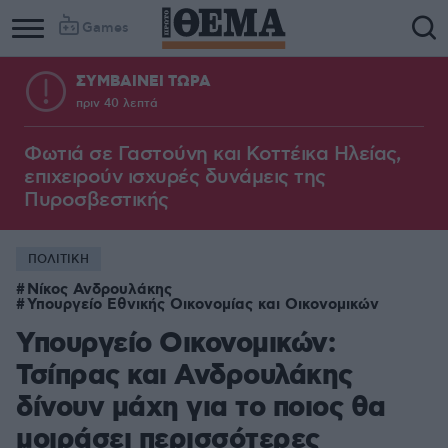
Games
ΣΥΜΒΑΙΝΕΙ ΤΩΡΑ
πριν 40 λεπτά
Column
Column
1
2
Φωτιά σε Γαστούνη και Κοττέικα Ηλείας,
επιχειρούν ισχυρές δυνάμεις της
Πυροσβεστικής
ΠΟΛΙΤΙΚΗ
Νίκος Ανδρουλάκης
Υπουργείο Εθνικής Οικονομίας και Οικονομικών
Υπουργείο Οικονομικών:
Τσίπρας και Ανδρουλάκης
δίνουν μάχη για το ποιος θα
μοιράσει περισσότερες