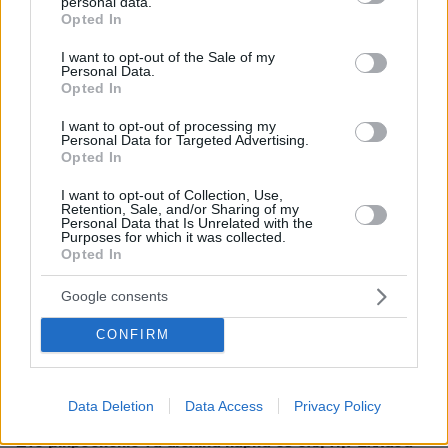
personal data.
ηγέτης του Ιράν
grant or deny consent to Google and its third-party tags to
Opted In
use your data for below specified purposes in below Google
πριν 9 λεπτά
consent section.
I want to opt-out of the Sale of my
Πώς διασώθηκε ο 33χρονος από τον βράχο των 20
Personal Data.
μέτρων στη Μήλο, δείτε φωτογραφίες από την
Opted In
επιχείρηση στη Φυριπλάκα
I want to opt-out of processing my
πριν 11 λεπτά
Personal Data for Targeted Advertising.
Τα μανικιούρ που επιλέγουμε για τις τελευταίες
Opted In
καλοκαιρινές εμφανίσεις του Αυγούστου
I want to opt-out of Collection, Use,
πριν 11 λεπτά
Retention, Sale, and/or Sharing of my
Personal Data that Is Unrelated with the
Τα 5 πράγματα που δεν πρέπει να κάνετε ποτέ με τα
Purposes for which it was collected.
χέρια σας στη γάτα σας
Opted In
πριν 11 λεπτά
Το street food στα καλύτερά του: 5 επιλογές σε
Google consents
αθηναϊκές καντίνες και σουβλατζίδικα
CONFIRM
πριν 18 λεπτά
Καλοκαιρινές εικόνες διασημοτήτων που μας εμπνέουν
έως σήμερα
Data Deletion
Data Access
Privacy Policy
πριν 21 λεπτά
Στο μικροσκόπιο τα αιολικά πάρκα σε όλη την Ελλάδα