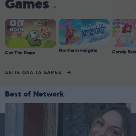
Games
Northern Heights
Candy Bub
Cut The Rope
ΔΕΙΤΕ ΟΛΑ ΤΑ GAMES
Best of Network