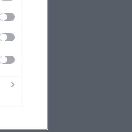
μή
ένα