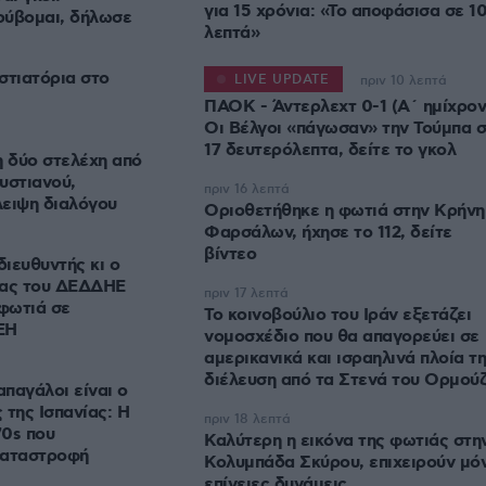
για 15 χρόνια: «Το αποφάσισα σε 1
ρύβομαι, δήλωσε
λεπτά»
στιατόρια στο
LIVE UPDATE
πριν 10 λεπτά
ΠΑΟΚ - Άντερλεχτ 0-1 (Α΄ ημίχρον
Οι Βέλγοι «πάγωσαν» την Τούμπα 
17 δευτερόλεπτα, δείτε το γκολ
 δύο στελέχη από
υστιανού,
πριν 16 λεπτά
λειψη διαλόγου
Οριοθετήθηκε η φωτιά στην Κρήνη
Φαρσάλων, ήχησε το 112, δείτε
βίντεο
ιευθυντής κι ο
ίας του ΔΕΔΔΗΕ
πριν 17 λεπτά
 φωτιά σε
Το κοινοβούλιο του Ιράν εξετάζει
ΕΗ
νομοσχέδιο που θα απαγορεύει σε
αμερικανικά και ισραηλινά πλοία τη
διέλευση από τα Στενά του Ορμού
απαγάλοι είναι ο
 της Ισπανίας: Η
πριν 18 λεπτά
70s που
Καλύτερη η εικόνα της φωτιάς στη
καταστροφή
Κολυμπάδα Σκύρου, επιχειρούν μό
επίγειες δυνάμεις