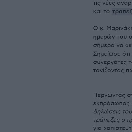
τις νέες ανα
και το
τραπεζ
Ο κ. Μαρινάκ
ημερών του ο
σήμερα να «
κ
Σημείωσε ότι
συνεργάτες τ
τονίζοντας πω
Περνώντας στ
εκπρόσωπος 
δηλώσεις του 
τράπεζες ο π
για «απίστευ