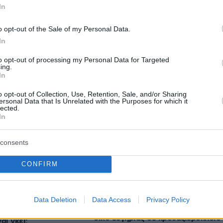
In
o opt-out of the Sale of my Personal Data.
In
to opt-out of processing my Personal Data for Targeted
protothema.gr στο Google News
ο
και μάθετε πρώτοι όλες
ing.
In
o opt-out of Collection, Use, Retention, Sale, and/or Sharing
Ειδήσεις
ελευταίες
από την Ελλάδα και τον Κόσμο, τη στιγ
ersonal Data that Is Unrelated with the Purposes for which it
lected.
Protothema.gr
 στο
In
consents
CONFIRM
Ειδήσεις
Δημοφιλή
Σχολιασμ
ΣΕΩΝ
Data Deletion
Data Access
Privacy Policy
πριν 10 λεπτά
Συνταξιούχος μετακομίζει από τον
τζελίνα Τζολί
οίκο ευγηρίας σε κρουαζιερόπλοιο
αι γκέι: