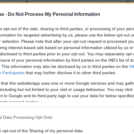
ρές, τίναξε την οικονομία στον αέρα για τη δι
ανάσταση και φόρτωσε τη χώρα με 100
ma -
Do Not Process My Personal Information
σ. ευρώ».
to opt-out of the sale, sharing to third parties, or processing of your per
formation for targeted advertising by us, please use the below opt-out s
 ο Τσίπρας «
είναι ο πρωθυπουργός που έδωσ
r selection. Please note that after your opt-out request is processed y
α funds και που κατήργησε την προστασία της
eing interest-based ads based on personal information utilized by us or
κίας
», υπενθυμίζοντας ότι τον Ιούνιο του 2019
disclosed to third parties prior to your opt-out. You may separately opt-
losure of your personal information by third parties on the IAB’s list of
νεια άγγιζαν τα 75,4 δισ. ευρώ.
. This information may also be disclosed by us to third parties on the
IA
Participants
that may further disclose it to other third parties.
 η σημερινή κυβέρνηση «δεν άφησε και δεν θα
 that this website/app uses one or more Google services and may gath
 σπίτι στα χέρια τραπεζίτη» και ότι, σε
including but not limited to your visit or usage behaviour. You may click 
την προηγούμενη, «από τα λόγια πέρασε στα
 to Google and its third-party tags to use your data for below specifi
ogle consent section.
λιτικές που –όπως είπε– έχουν σταθεροποιήσει
 και το τραπεζικό σύστημα.
l Data Processing Opt Outs
o opt-out of the Sharing of my personal data.