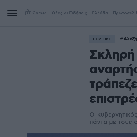
Games
Όλες οι Ειδήσεις
Ελλάδα
Πρωτοσέλι
Αλέξη
ΠΟΛΙΤΙΚΗ
Σκληρή
αναρτήσ
τράπεζε
επιστρέ
O κυβερνητικός
πάντα με τους 