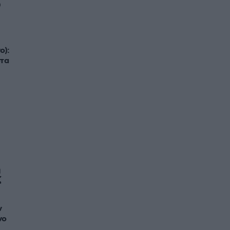
0
ο):
στα
ζ
ν
νο