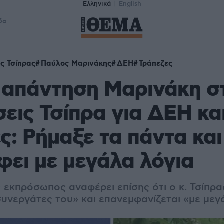
Ελληνικά
English
δα
ς Τσίπρας
Παύλος Μαρινάκης
ΔΕΗ
Τράπεζες
 απάντηση Μαρινάκη στ
εις Τσίπρα για ΔΕΗ κα
ς: Ρήμαξε τα πάντα και
φει με μεγάλα λόγια
 εκπρόσωπος αναφέρει επίσης ότι ο κ. Τσίπρ
συνεργάτες του» και επανεμφανίζεται «με μεγ