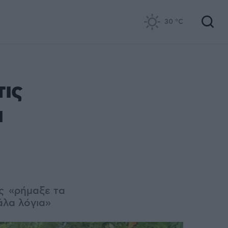
30
°C
ις
ι
ας «ρήμαξε τα
άλα λόγια»