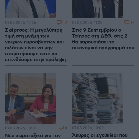
10
17
07.08.2026, 12:26
07.08.2026, 11:25
Σκέρτσος: Η μεγαλύτερη
Στις 9 Σεπτεμβρίου ο
τιμή στη μνήμη των
Τσίπρας στη ΔΕΘ, στις 2
νεκρών πυροσβεστών και
θα παρουσιάσει το
πιλότων είναι να μην
οικονομικό πρόγραμμά του
σταματήσουμε ποτέ να
επενδύουμε στην πρόληψη
6
07.08.2026, 10:09
07.08.2026, 10:11
Άκυρες οι εγκύκλιοι που
Νέο χωροταξικό για τον