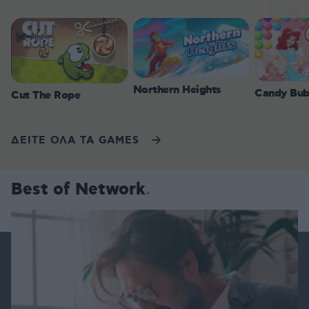
Northern Heights
Candy Bub
Cut The Rope
ΔΕΙΤΕ ΟΛΑ ΤΑ GAMES
Best of Network