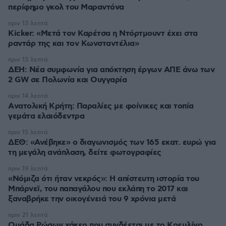
περίφημο γκολ του Μαραντόνα
πριν 13 λεπτά
Kicker: «Μετά τον Καρέτσα η Ντόρτμουντ έχει στα
ραντάρ της και τον Κωνσταντέλια»
πριν 13 λεπτά
ΔΕΗ: Νέα συμφωνία για απόκτηση έργων ΑΠΕ άνω των
2 GW σε Πολωνία και Ουγγαρία
πριν 14 λεπτά
Aνατολική Κρήτη: Παραλίες με φοίνικες και τοπία
γεμάτα ελαιόδεντρα
πριν 15 λεπτά
ΔΕΘ: «Ανέβηκε» ο διαγωνισμός των 165 εκατ. ευρώ για
τη μεγάλη ανάπλαση, δείτε φωτογραφίες
πριν 19 λεπτά
«Νόμιζα ότι ήταν νεκρός»: Η απίστευτη ιστορία του
Μπάρνεϊ, του παπαγάλου που εκλάπη το 2017 και
ξαναβρήκε την οικογένειά του 9 χρόνια μετά
πριν 21 λεπτά
Ομάδα Ρώσων χάκερ που συνδέεται με το Κρεμλίνο