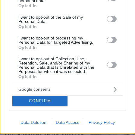
personal data.
grant or deny consent to Google and its third-party tags to
Opted In
use your data for below specified purposes in below Google
consent section.
I want to opt-out of the Sale of my
Personal Data.
Loaded
:
100.00%
Opted In
07.08.2026, 18:54
«Κάτι απέσπασε την προσοχή του οδηγού»:
I want to opt-out of processing my
Πραγματογνώμονας επιχειρεί να ρίξει φως στα
Personal Data for Targeted Advertising.
αίτια του δυστυχήματος στις Σέρρες
Opted In
I want to opt-out of Collection, Use,
Retention, Sale, and/or Sharing of my
Νέες καταγγελίες στην Ελπίδα για τη
Personal Data that Is Unrelated with the
Δημοκρατία: Γρατσία, Γαλανός,
Purposes for which it was collected.
Καρυστιανού και αυλικοί το
Opted In
μετέτρεψαν σε φοβικό αρχηγικό
κόμμα
Google consents
13
07.08.2026, 19:33
CONFIRM
«Άξιζε να θέσουμε σε κίνδυνο μια
Data Deletion
Data Access
Privacy Policy
οικογένεια λύκων, για να σώσουμε
έναν σκύλο; Όχι» λέει ο ερευνητής
μετά τις επικρίσεις για τον θάνατο του