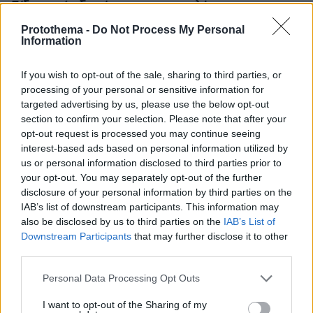
Είδος υπό εξαφάνιση οι υπερπολύτεκνοι στην
Ελλάδα που γερνάει: Τα... δύο ταψιά μεσημεριανό,
Protothema -
Do Not Process My Personal
τα επιδόματα, η καθημερινότητά τους
Information
If you wish to opt-out of the sale, sharing to third parties, or
processing of your personal or sensitive information for
targeted advertising by us, please use the below opt-out
section to confirm your selection. Please note that after your
opt-out request is processed you may continue seeing
interest-based ads based on personal information utilized by
us or personal information disclosed to third parties prior to
your opt-out. You may separately opt-out of the further
disclosure of your personal information by third parties on the
IAB’s list of downstream participants. This information may
also be disclosed by us to third parties on the
IAB’s List of
Downstream Participants
that may further disclose it to other
third parties.
Please note that this website/app uses one or more Google
Personal Data Processing Opt Outs
services and may gather and store information including but
not limited to your visit or usage behaviour. You may click to
I want to opt-out of the Sharing of my