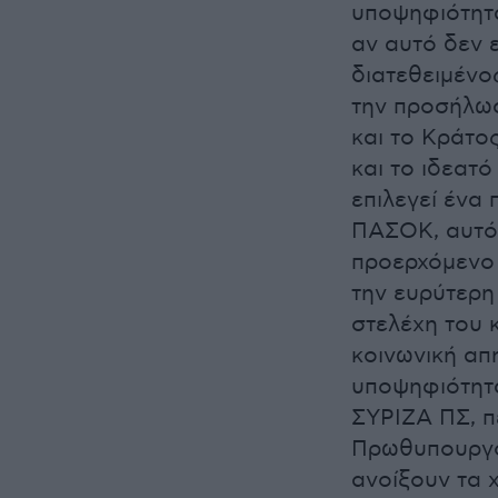
υποψηφιότητα
αν αυτό δεν 
διατεθειμένο
την προσήλωσ
και το Κράτο
και το ιδεατ
επιλεγεί ένα
ΠΑΣΟΚ, αυτό 
προερχόμενο 
την ευρύτερη
στελέχη του 
κοινωνική απ
υποψηφιότητα
ΣΥΡΙΖΑ ΠΣ, π
Πρωθυπουργό
ανοίξουν τα χ