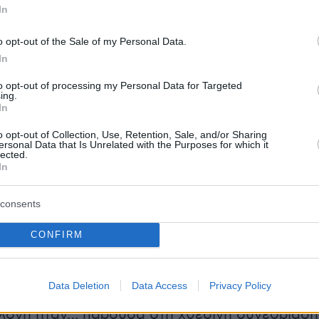
ττω» και πρώην Υπουργό Εξωτερικών, Νίκο
In
ντας πως «μοιραστήκαμε ανησυχίες για την
λιτική μετά την αφωνία του κ. Μητσοτάκη στη
o opt-out of the Sale of my Personal Data.
In
ήσαμε για τις προοδευτικές συνεργασίες και ό
ο», αποστροφή που αποκτά ιδιαίτερο νόημα με
to opt-out of processing my Personal Data for Targeted
ing.
 το όνομα του Νίκου Κοτζιά έχει ακουστεί για
In
 της Δημοκρατίας.
o opt-out of Collection, Use, Retention, Sale, and/or Sharing
ersonal Data that Is Unrelated with the Purposes for which it
lected.
 ονοματολογία
In
νός ότι ο Σωκράτης Φάμελλος τόνισε χθες π
consents
παίνουμε σήμερα σε καμία ονοματολογία.
εσμικά από την πρώτη στιγμή, προφυλάσσοντ
CONFIRM
ι τα πρόσωπα», για να συμπληρώσει πως «ο
οφασίσει συλλογικά εγκαίρως και θεσμικά τη
Data Deletion
Data Access
Privacy Policy
έναντι στην προεδρική εκλογή», εντούτοις η
λογή ήταν… παρούσα στη χθεσινή συνεδρίαση