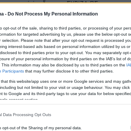
μοσκοπική άνοδος του ΣΥΡΙΖΑ ΠΣ.
ma -
Do Not Process My Personal Information
ές συνεργασίες
to opt-out of the sale, sharing to third parties, or processing of your per
formation for targeted advertising by us, please use the below opt-out s
r selection. Please note that after your opt-out request is processed y
όποιες κινήσεις ευρύτερου συμβολισμού
eing interest-based ads based on personal information utilized by us or
επιχειρήσει η Κουμουνδούρου τους πρώτους
disclosed to third parties prior to your opt-out. You may separately opt-
25 προϋποθέτουν μια ισχυρή κοινωνική βάση,
losure of your personal information by third parties on the IAB’s list of
. This information may also be disclosed by us to third parties on the
IA
μικρότερη δυνατόν απόσταση από το
Participants
that may further disclose it to other third parties.
νο ΠΑΣΟΚ. Παράλληλα, ο ΣΥΡΙΖΑ ΠΣ
 that this website/app uses one or more Google services and may gath
α επιμείνει στην υπόθεση των προοδευτικών
including but not limited to your visit or usage behaviour. You may click 
 με τον Πρόεδρο του κόμματος,
Σωκράτη
 to Google and its third-party tags to use your data for below specifi
συναντάται σήμερα το μεσημέρι με τον
ogle consent section.
ης Κίνησης «Κόσμος», Πέτρο Κόκκαλη. Μάλιστ
ς αναφέρθηκε χθες στη διάρκεια της
l Data Processing Opt Outs
και στην συνάντησή του με τον επικεφαλής τη
o opt-out of the Sharing of my personal data.