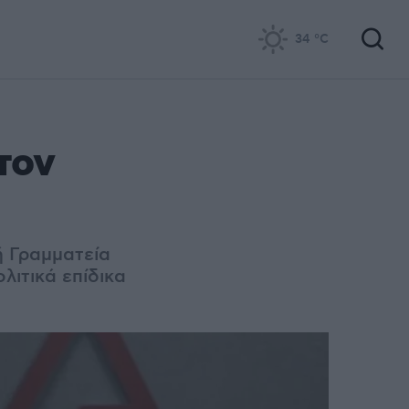
34
°C
τον
ή Γραμματεία
λιτικά επίδικα