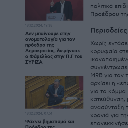
πολιτικά επίδ
Προέδρου τη
18.12.2024, 19:38
Περιοδείες
Δεν μπαίνουμε στην
ονοματολογία για τον
Χωρίς εντάσει
πρόεδρο της
Δημοκρατίας, διεμήνυσε
κορυφαία στ
ο Φάμελλος στην Π.Γ του
ικανοποιημέν
ΣΥΡΙΖΑ
συγκέντρωσε
MRB για τον 
αρχίσει η «ε
για το κόμμα 
κατεύθυνση, 
ανασύνταξη τ
18.12.2024, 07:51
χρονιά για τ
Ψάχνει βηματισμό και
επανεκκινήσε
Πρόεδρο της