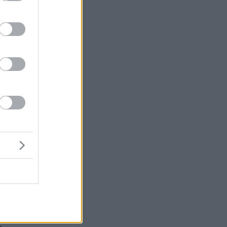
χι
ως
ας
.