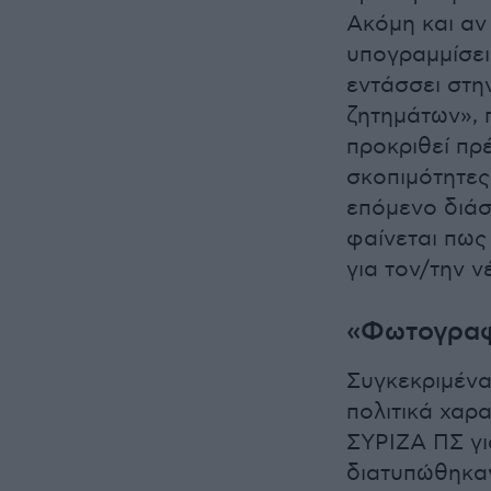
Ακόμη και αν
υπογραμμίσει 
εντάσσει στη
ζητημάτων»,
προκριθεί πρέ
σκοπιμότητες
επόμενο διά
φαίνεται πως
για τον/την 
«Φωτογραφ
Συγκεκριμένα
πολιτικά χαρ
ΣΥΡΙΖΑ ΠΣ γι
διατυπώθηκαν