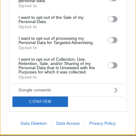
personal data.
grant or deny consent to Google and its third-party tags to
Opted In
use your data for below specified purposes in below Google
consent section.
I want to opt-out of the Sale of my
Personal Data.
Opted In
I want to opt-out of processing my
Personal Data for Targeted Advertising.
Opted In
I want to opt-out of Collection, Use,
Retention, Sale, and/or Sharing of my
Personal Data that Is Unrelated with the
Purposes for which it was collected.
Opted In
Google consents
CONFIRM
Data Deletion
Data Access
Privacy Policy