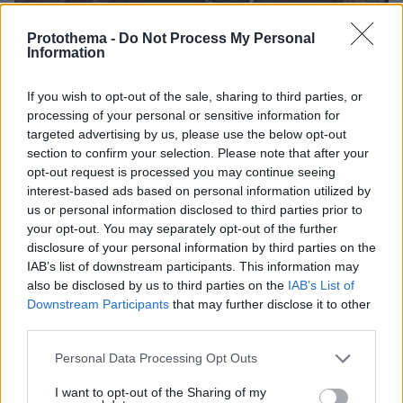
Protothema -
Do Not Process My Personal
Information
If you wish to opt-out of the sale, sharing to third parties, or
processing of your personal or sensitive information for
targeted advertising by us, please use the below opt-out
section to confirm your selection. Please note that after your
opt-out request is processed you may continue seeing
interest-based ads based on personal information utilized by
us or personal information disclosed to third parties prior to
your opt-out. You may separately opt-out of the further
disclosure of your personal information by third parties on the
IAB’s list of downstream participants. This information may
also be disclosed by us to third parties on the
IAB’s List of
Downstream Participants
that may further disclose it to other
third parties.
07.08.2026, 18:22
«Πόσα θέλεις για το κορίτσι;»: Τουρίστας στην
Please note that this website/app uses one or more Google
Personal Data Processing Opt Outs
Κρήτη ζητά... τιμή για να ασελγήσει σε ανήλικη, τι
services and may gather and store information including but
καταγγέλλει ο ιδιοκτήτης επιχείρησης
not limited to your visit or usage behaviour. You may click to
I want to opt-out of the Sharing of my