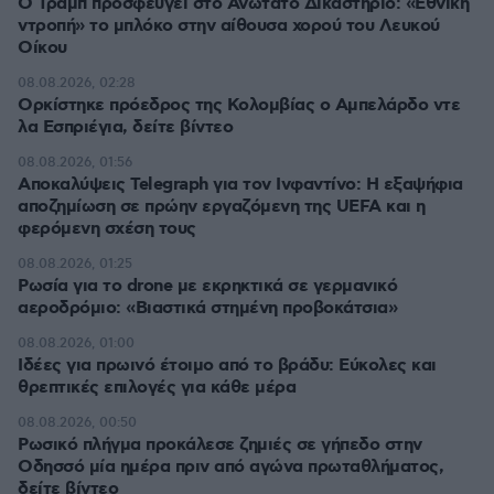
Ο Τραμπ προσφεύγει στο Ανώτατο Δικαστήριο: «Εθνική
ντροπή» το μπλόκο στην αίθουσα χορού του Λευκού
Οίκου
08.08.2026, 02:28
Ορκίστηκε πρόεδρος της Κολομβίας ο Αμπελάρδο ντε
λα Εσπριέγια, δείτε βίντεο
08.08.2026, 01:56
Αποκαλύψεις Telegraph για τον Ινφαντίνο: Η εξαψήφια
αποζημίωση σε πρώην εργαζόμενη της UEFA και η
φερόμενη σχέση τους
08.08.2026, 01:25
Ρωσία για το drone με εκρηκτικά σε γερμανικό
αεροδρόμιο: «Βιαστικά στημένη προβοκάτσια»
08.08.2026, 01:00
Ιδέες για πρωινό έτοιμο από το βράδυ: Εύκολες και
θρεπτικές επιλογές για κάθε μέρα
08.08.2026, 00:50
Ρωσικό πλήγμα προκάλεσε ζημιές σε γήπεδο στην
Οδησσό μία ημέρα πριν από αγώνα πρωταθλήματος,
δείτε βίντεο