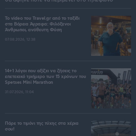
θα άφηνε ποτέ να περιμένει στο τηλέφωνο
To video του Travel.gr από το ταξίδι
στα Βόρεια Άγραφα: Φιλόξενοι
Άνθρωποι, ανόθευτη Φύση
07.08.2026, 12:38
14+1 λόγοι που αξίζει να ζήσεις το
επετειακό τριήμερο των 15 χρόνων του
Spetses Mini Marathon
31.07.2026, 11:04
Πάρε το τιμόνι της τύχης στα χέρια
σου!