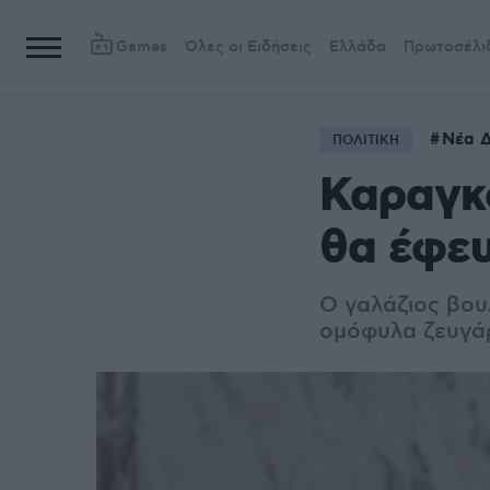
Games
Όλες οι Ειδήσεις
Ελλάδα
Πρωτοσέλι
Νέα Δ
ΠΟΛΙΤΙΚΗ
Καραγκο
θα έφε
Ο γαλάζιος βουλ
ομόφυλα ζευγά