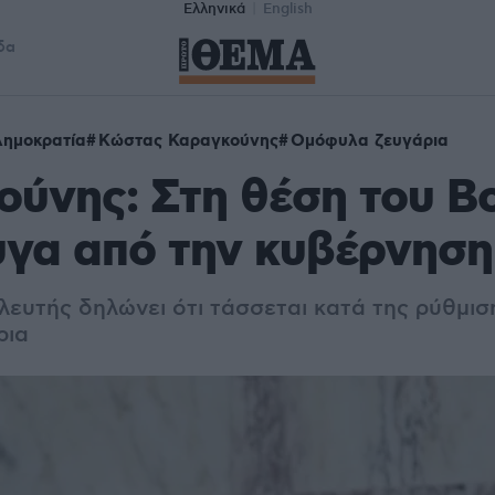
Ελληνικά
English
δα
ημοκρατία
Κώστας Καραγκούνης
Ομόφυλα ζευγάρια
ύνης: Στη θέση του Β
υγα από την κυβέρνηση
ευτής δηλώνει ότι τάσσεται κατά της ρύθμιση
ρια