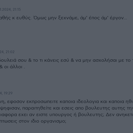
1.2024, 21:15
θής κ ευθύς. Όμως μην ξεχνάμε, άμ’ έπος άμ’ έργον...
24, 21:02
δουλειά σου & το τι κάνεις εσύ & να μην ασχολήσαι με το 
 οι άλλοι .
4, 19:29
η, εφοσον εκπροσωπειτε καποια ιδεολογια και καποια ηθ
 ψηφισαν, παραιτηθείτε και εσεις απο βουλευτης αυτης τη
διαφορα εχει αν ειστε υπουργος ή βουλευτης; Δεν ανηκετ
ιπτωσεις στον ιδιο οργανισμο;