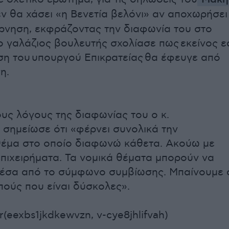
εν θα χάσει «η Βενετία βελόνι» αν αποχωρήσει
ρνηση, εκφράζοντας την διαφωνία του στο
ο γαλάζιος βουλευτής σχολίασε πως
εκείνος ε
ση του υπουργού Επικρατείας θα έφευγε από
η.
υς λόγους της διαφωνίας του ο κ.
σημείωσε ότι «φέρνει συνολικά την
θέμα στο οποίο διαφωνώ κάθετα. Ακούω με
πιχειρήματα. Τα νομικά θέματα μπορούν να
μέσα από το σύμφωνο συμβίωσης. Μπαίνουμε 
πούς που είναι δύσκολες».
(eexbs1jkdkewvzn, v-cye8jhlifvah)