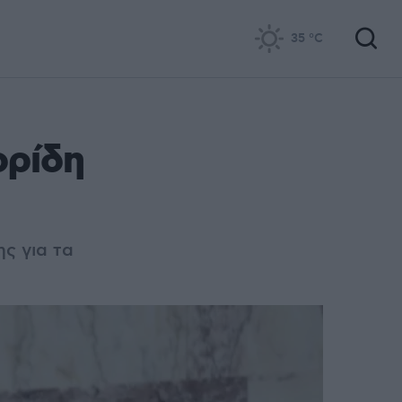
35
°C
ορίδη
ς για τα