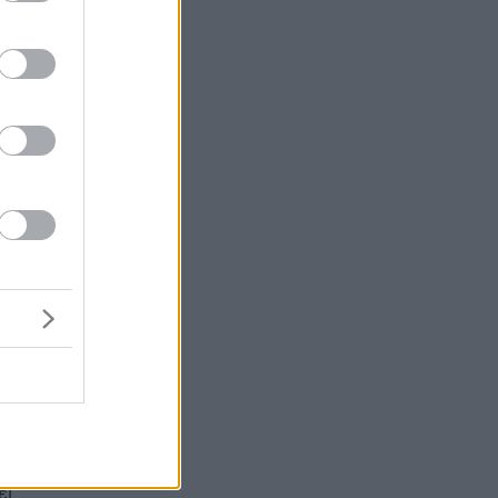
μή
ως
ει