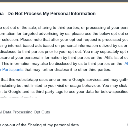
ma -
Do Not Process My Personal Information
όμη, σχετικά με την παρένθετη μητρότητα
γι
to opt-out of the sale, sharing to third parties, or processing of your per
 παιδιού από ομόφυλα ζευγάρια ανδρών
«λέμ
formation for targeted advertising by us, please use the below opt-out s
κες δεν μπορούν να γίνουν σκεύη αναπαραγωγ
r selection. Please note that after your opt-out request is processed y
eing interest-based ads based on personal information utilized by us or
το νόμο θα γίνει και αυτό…».
disclosed to third parties prior to your opt-out. You may separately opt-
losure of your personal information by third parties on the IAB’s list of
ερα:
. This information may also be disclosed by us to third parties on the
IA
Participants
that may further disclose it to other third parties.
 Ποιος είναι ο Βαγγέλης Ζαμπούνης που
 that this website/app uses one or more Google services and may gath
including but not limited to your visit or usage behaviour. You may click 
 νύχτα
 to Google and its third-party tags to use your data for below specifi
ogle consent section.
ρονη είχε μιλήσει σε καθηγήτρια για τους
Ο 33χρονος παρενοχλούσε και άλλα κορίτσια»
l Data Processing Opt Outs
o opt-out of the Sharing of my personal data.