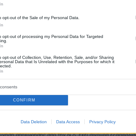
i-Fi 7 και πώς αλλάζει την εμπειρία μας στο
In
o opt-out of the Sale of my Personal Data.
In
protothema.gr στο Google News
ο
και μάθετε πρώτοι όλες
to opt-out of processing my Personal Data for Targeted
ing.
In
Ειδήσεις
ελευταίες
από την Ελλάδα και τον Κόσμο, τη στιγ
o opt-out of Collection, Use, Retention, Sale, and/or Sharing
Protothema.gr
 στο
ersonal Data that Is Unrelated with the Purposes for which it
lected.
In
Α
ΠΡΟΣΘΗΚΗ ΣΧΟΛΙΟΥ
(89)
consents
CONFIRM
κρού Εκτοπίσματος
15.01.2024, 09:37
όπειρα εκ μέρους του κυρίου Καραγκούνη, ο οποίος όμ
Data Deletion
Data Access
Privacy Policy
τικό βάρος να υποστηρίξει την άποψή του ουσιαστικά. Αν
κίνηση αποχώρησης από την Ν.Δ. έχει σίγουρα εξασφαλίσ