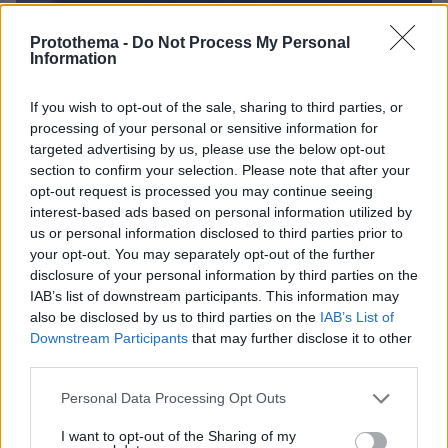
Protothema -
Do Not Process My Personal
Information
If you wish to opt-out of the sale, sharing to third parties, or
processing of your personal or sensitive information for
targeted advertising by us, please use the below opt-out
section to confirm your selection. Please note that after your
opt-out request is processed you may continue seeing
interest-based ads based on personal information utilized by
us or personal information disclosed to third parties prior to
your opt-out. You may separately opt-out of the further
disclosure of your personal information by third parties on the
IAB’s list of downstream participants. This information may
also be disclosed by us to third parties on the
IAB’s List of
Downstream Participants
that may further disclose it to other
third parties.
Please note that this website/app uses one or more Google
Personal Data Processing Opt Outs
services and may gather and store information including but
5
24.08.2025, 14:34
not limited to your visit or usage behaviour. You may click to
I want to opt-out of the Sharing of my