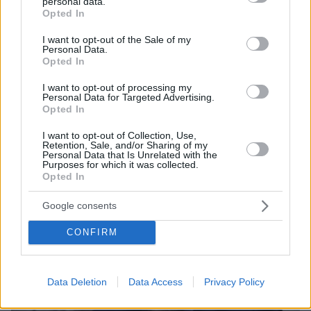
Καραγκούνης: Η μείωση των ασφαλιστικών εισφορών
personal data.
grant or deny consent to Google and its third-party tags to
Opted In
έχει τεράστιο κόστος για τον προϋπολογισμό, όμως θα
use your data for below specified purposes in below Google
συνεχίσουμε
consent section.
I want to opt-out of the Sale of my
Personal Data.
«Στόχος είναι να φτάσουμε στο 5,9% μείωσης, χωρίς
Opted In
σε καμία περίπτωση να διαταραχθεί η δημοσιονομική
σταθερότητα, κάτι το οποίο για μας είναι
I want to opt-out of processing my
προτεραιότητα», δήλωσε ο υφυπουργός Εργασίας και
Personal Data for Targeted Advertising.
Opted In
Κοινωνικής Ασφάλισης
I want to opt-out of Collection, Use,
Retention, Sale, and/or Sharing of my
Personal Data that Is Unrelated with the
Purposes for which it was collected.
Opted In
Google consents
CONFIRM
Data Deletion
Data Access
Privacy Policy