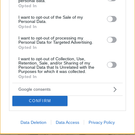
personal data.
grant or deny consent to Google and its third-party tags to
07.08.2026, 18:22
Opted In
use your data for below specified purposes in below Google
«Πόσα θέλεις για το κορίτσι;»: Τουρίστας στην
consent section.
Κρήτη ζητά... τιμή για να ασελγήσει σε ανήλικη, τι
I want to opt-out of the Sale of my
Personal Data.
καταγγέλλει ο ιδιοκτήτης επιχείρησης
Opted In
I want to opt-out of processing my
Personal Data for Targeted Advertising.
Opted In
I want to opt-out of Collection, Use,
Retention, Sale, and/or Sharing of my
Personal Data that Is Unrelated with the
Purposes for which it was collected.
Opted In
Google consents
CONFIRM
Data Deletion
Data Access
Privacy Policy