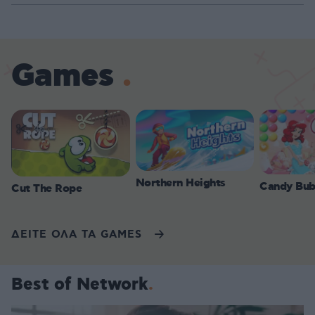
Games
Northern Heights
Candy Bub
Cut The Rope
ΔΕΙΤΕ ΟΛΑ ΤΑ GAMES
Best of Network