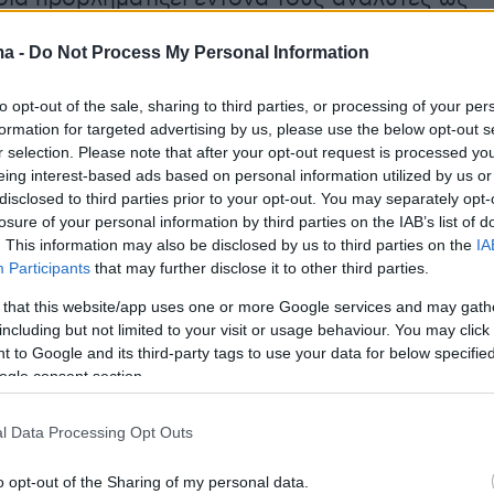
γματικές επιδιώξεις του Τούρκου Προέδρου,
ma -
Do Not Process My Personal Information
 Ερντογάν
. Υπενθυμίζεται ότι σύμφωνα με το
τορείο «το τουρκικό γεωτρύπανο θα ξεκινούσ
to opt-out of the sale, sharing to third parties, or processing of your per
 στη Μεσόγειο στις 9 Αυγούστου αναχωρώντ
formation for targeted advertising by us, please use the below opt-out s
 της Μερσίνας», στα νότια της γειτονικής χώρα
r selection. Please note that after your opt-out request is processed y
eing interest-based ads based on personal information utilized by us or
άρτη ως προς τις έρευνες του γεωτρύπανου
disclosed to third parties prior to your opt-out. You may separately opt-
Τουρκικός Τύπος, ο οποίος τοποθετούσε την
losure of your personal information by third parties on the IAB’s list of
ργασιών του στην Ανατολική Μεσόγειο.
. This information may also be disclosed by us to third parties on the
IA
Participants
that may further disclose it to other third parties.
 that this website/app uses one or more Google services and may gath
including but not limited to your visit or usage behaviour. You may click 
ση του ερευνητικού σκάφους «Αμπντούλ Χαμί
 to Google and its third-party tags to use your data for below specifi
 238 μέτρων και πλάτους 42 μέτρων, η γειτονι
ogle consent section.
ι μπροστά το ενδεχόμενο μιας μαζικής
ίδρασης, όσο και επιβολής κυρώσεων από
l Data Processing Opt Outs
Ε, σε περίπτωση κλιμάκωσης των
προκλητικών
o opt-out of the Sharing of my personal data.