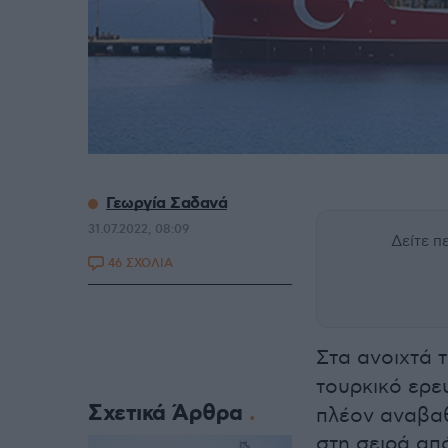
Γεωργία Σαδανά
31.07.2022, 08:09
Δείτε 
46 ΣΧΟΛΙΑ
Στα ανοιχτά 
τουρκικό ερ
Σχετικά Άρθρα
πλέον αναβαθ
στη σειρά απ