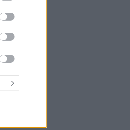
Αν
λά
πό
ό