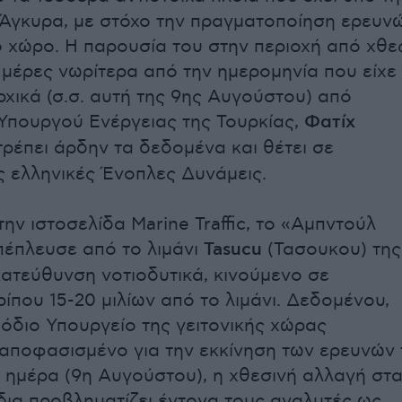
 Άγκυρα, με στόχο την πραγματοποίηση ερευν
 χώρο. Η παρουσία του στην περιοχή από χθε
μέρες νωρίτερα από την ημερομηνία που είχε
ρχικά (σ.σ. αυτή της 9ης Αυγούστου) από
Υπουργού Ενέργειας της Τουρκίας,
Φατίχ
ρέπει άρδην τα δεδομένα και θέτει σε
ς ελληνικές Ένοπλες Δυνάμεις.
ην ιστοσελίδα Marine Traffic, το «Αμπντούλ
πέπλευσε από το λιμάνι
Tasucu
(Τασουκου) της
κατεύθυνση νοτιοδυτικά, κινούμενο σε
ίπου 15-20 μιλίων από το λιμάνι. Δεδομένου,
μόδιο Υπουργείο της γειτονικής χώρας
αποφασισμένο για την εκκίνηση των ερευνών 
 ημέρα (9η Αυγούστου), η χθεσινή αλλαγή στ
δια προβληματίζει έντονα τους αναλυτές ως