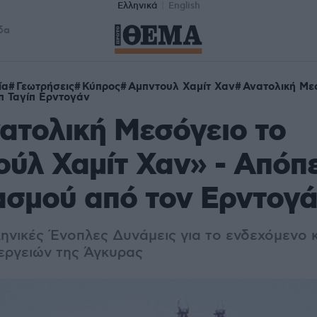
Ελληνικά
English
δα
ία
Γεωτρήσεις
Κύπρος
Αμπντουλ Χαμίτ Χαν
Ανατολική Με
π Ταγίπ Ερντογάν
ατολική Μεσόγειο το
ύλ Χαμίτ Χαν» - Απόπ
ασμού από τον Ερντογ
ληνικές Ένοπλες Δυνάμεις για το ενδεχόμενο
εργειών της Άγκυρας