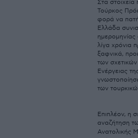
Στα στοιχεία
Τούρκος Πρόε
φορά να πατή
Ελλάδα συνισ
ημερομηνίας 
λίγα χρόνια π
ξαφνικά, προ
των σχετικών
Ενέργειας τη
γνωστοποίησε
των τουρκικώ
Επιπλέον, η 
αναζήτηση τ
Ανατολικής Μ