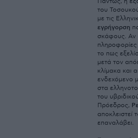
Πάντως, η έξ
του Τοσουκού
με τις Ελλην
εγρήγορση
πα
σκάφους. Αν 
πληροφορίες 
το πως εξελί
μετά τον από
κλίμακα και 
ενδεχόμενο 
στα ελληνοτο
του υβριδικο
Πρόεδρος,
Ρ
αποκλειστεί 
επαναλάβει.