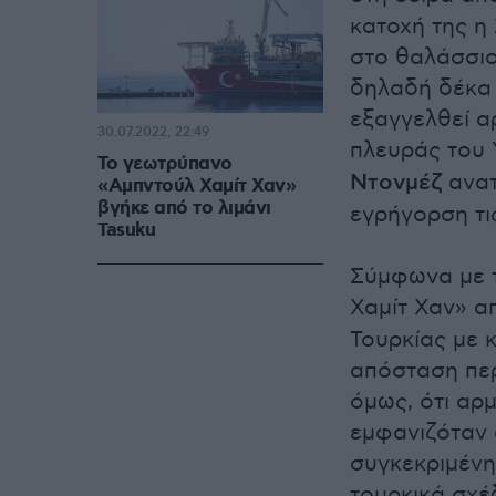
κατοχή της η
στο θαλάσσιο
δηλαδή δέκα 
εξαγγελθεί α
30.07.2022, 22:49
πλευράς του 
Το γεωτρύπανο
Ντονμέζ
ανατ
«Αμπντούλ Χαμίτ Χαν»
βγήκε από το λιμάνι
εγρήγορση τι
Tasuku
Σύμφωνα με τ
Χαμίτ Χαν» α
Τουρκίας με 
απόσταση περ
όμως, ότι αρ
εμφανιζόταν 
συγκεκριμένη
τουρκικά σχέ