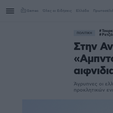
Games
Όλες οι Ειδήσεις
Ελλάδα
Πρωτοσέλι
Τουρκ
ΠΟΛΙΤΙΚΗ
Ρετζέ
Στην Αν
«Αμπντο
αιφνιδι
Άγρυπνες οι ελ
προκλητικών εν