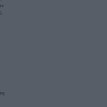
ών
ς,
τη
α