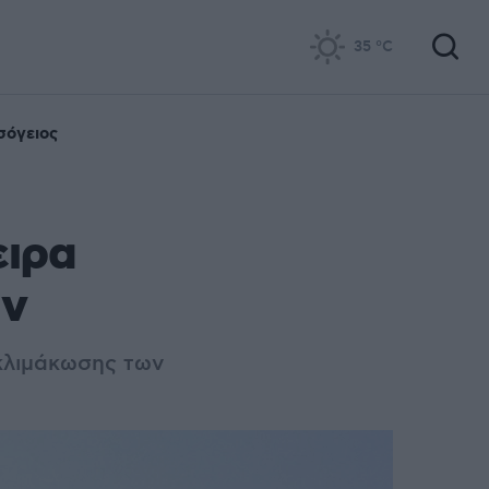
35
°C
σόγειος
ειρα
άν
 κλιμάκωσης των