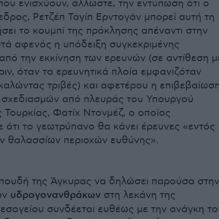
 που ενισχύουν, άλλωστε, την εντύπωση ότι ο
δρος, Ρετζέπ Ταγίπ Ερντογάν μπορεί αυτή τη
σει το κουμπί της πρόκλησης απέναντι στην
τά αφενός η υπόδειξη συγκεκριμένης
από την εκκίνηση των ερευνών (σε αντίθεση μ
ριν, όταν τα ερευνητικά πλοία εμφανιζόταν
καλώντας τριβές) και αφετέρου η επιβεβαίωσ
 σχεδιασμών από πλευράς του Υπουργού
ς Τουρκίας, Φατίχ Ντονμέζ, o οποίος
 ότι το γεωτρύπανο θα κάνει έρευνες «εντός
ν θαλασσίων περιοχών ευθύνης».
σπουδή της Άγκυρας να δηλώσει παρούσα στη
ων
υδρογονανθράκων
στη λεκάνη της
εσογείου συνδέεται ευθέως με την ανάγκη το