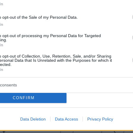
, τη στιγμή που αξιωματούχος της τουρκικής
In
ροσδιόρισε τις προηγούμενες ημέρες ως
ίο ερευνών τη θαλάσσια περιοχή της Κύπρου. 
o opt-out of the Sale of my Personal Data.
In
εωτρύπανο δεν εξήλθε απλά από το λιμάνι, αλ
έρευνες στην
Κύπρο
ενισχύεται εν μέρει και α
to opt-out of processing my Personal Data for Targeted
ing.
 του κατοχικού ηγέτη,
Ερσίν Τατάρ
, ο οποίος
In
σε περιοδεία τις τελευταίες ημέρες στην
o opt-out of Collection, Use, Retention, Sale, and/or Sharing
λιάζοντας σε ανάρτηση στα μέσα κοινωνικής
ersonal Data that Is Unrelated with the Purposes for which it
lected.
Στο Taşucu (επαρχία Μερσίνας), όπου ήρθα απ
In
 με το θαλάσσιο λεωφορείο, συνεχίζονται οι
ς για το πλοίο γεώτρησης Abdülhamid Han. Οι
consents
αι οι σεισμικές έρευνες που γίνονται για τα
CONFIRM
αι τα συμφέροντά μας στην Τουρκική
αι στη Γαλάζια Πατρίδα συνεχίζονται με
τητα».
Data Deletion
Data Access
Privacy Policy