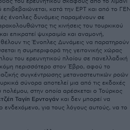
οδος του ερευνητικού σκάφους από το λιμάνι
 επιβεβαιώνεται, κατά την ΕΡΤ και από το ΓΕΝ
ικές ένοπλες δυνάμεις παραμένουν
σε
ρακολουθώντας τις κινήσεις του τουρκικού
και επικρατεί ψυχραιμία και αναμονή,
θέλουν τις Ένοπλες Δυνάμεις να παρατηρούν
σσεται η συμπεριφορά της γειτονικής χώρας
πλου του ερευνητικού πλοίου σε πανελλαδική
ακόμη περισσότερο στον Έβρο, αφού το
μαζικής συγκέντρωσης μεταναστευτικών ροών
υρκικά σύνορα αποτελεί μια από τις εκδοχές
ύ πολέμου, στην οποία αρέσκεται ο Τούρκος
ετζέπ Ταγίπ Ερντογάν
και δεν μπορεί να
το ενδεχόμενο, για τους λόγους αυτούς, να το